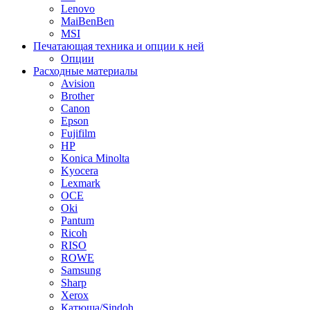
Lenovo
MaiBenBen
MSI
Печатающая техника и опции к ней
Опции
Расходные материалы
Avision
Brother
Canon
Epson
Fujifilm
HP
Konica Minolta
Kyocera
Lexmark
OCE
Oki
Pantum
Ricoh
RISO
ROWE
Samsung
Sharp
Xerox
Катюша/Sindoh