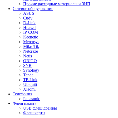
Прочие расходные материалы и ЗИП
Сетевое оборудование
ASUS
Cudy
D-Link
Huawei
IP-COM
Keenetic
Mercusys
MikroTik
Netcraze
Netis
ORIGO
SNR
Synology
Tenda
TP-Link
Ubiquiti
Xiaomi
Телефония
Panasonic
Флеш память
USB флеш драйвы
Флеш карты