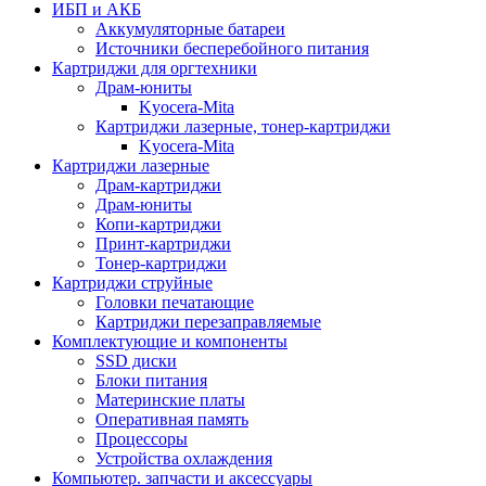
ИБП и АКБ
Аккумуляторные батареи
Источники бесперебойного питания
Картриджи для оргтехники
Драм-юниты
Kyocera-Mita
Картриджи лазерные, тонер-картриджи
Kyocera-Mita
Картриджи лазерные
Драм-картриджи
Драм-юниты
Копи-картриджи
Принт-картриджи
Тонер-картриджи
Картриджи струйные
Головки печатающие
Картриджи перезаправляемые
Комплектующие и компоненты
SSD диски
Блоки питания
Материнские платы
Оперативная память
Процессоры
Устройства охлаждения
Компьютер. запчасти и аксессуары