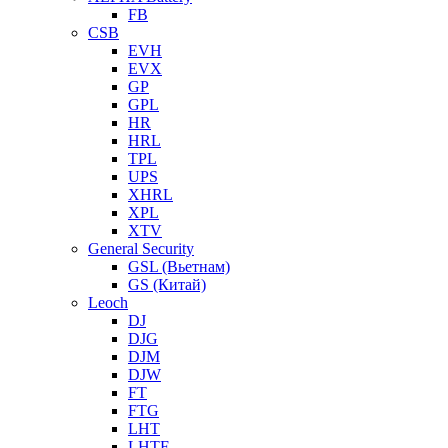
FB
CSB
EVH
EVX
GP
GPL
HR
HRL
TPL
UPS
XHRL
XPL
XTV
General Security
GSL (Вьетнам)
GS (Китай)
Leoch
DJ
DJG
DJM
DJW
FT
FTG
LHT
LHTF