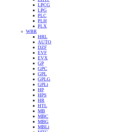
LPCG
LPG
PLC
PLH
PLX
WBR
HRL
AUTO
DZF
EVF
EVX
GP
GPC
GPL
GPLG
GPLi
HP
HPS
HR
HTL
MB
MBC
MBG
MBLi