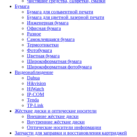
Чистящие средства, салфетки, смазки
Бумага
Бумага для сольвентной печати
Бумага для цветной лазерной печати
Инженерная бумага
Офисная бумага
Разное
Самоклеящаяся бумага
Термоэтикетки
Фотобумага
Цветная бумага
Широкоформатная бумага
Широкоформатная фотобумага
Видеонаблюдение
Dahua
Hikvision
HiWatch
IP-COM
Tenda
TP-Link
Жёсткие диски и оптические носители
Внешние жёсткие диски
Внутренние жёсткие диски
Оптические носители информации
Запчасти для заправки и восстановления картриджей