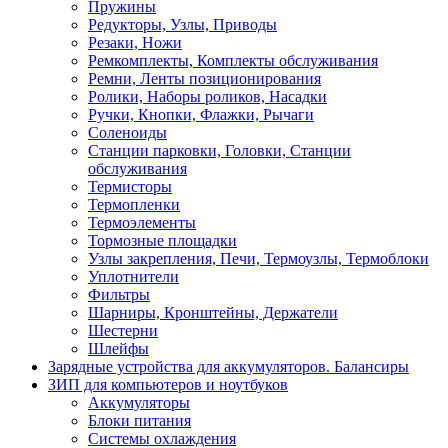
Пружины
Редукторы, Узлы, Приводы
Резаки, Ножи
Ремкомплекты, Комплекты обслуживания
Ремни, Ленты позиционирования
Ролики, Наборы роликов, Насадки
Ручки, Кнопки, Флажки, Рычаги
Соленоиды
Станции парковки, Головки, Станции
обслуживания
Термисторы
Термопленки
Термоэлементы
Тормозные площадки
Узлы закрепления, Печи, Термоузлы, Термоблоки
Уплотнители
Фильтры
Шарниры, Кронштейны, Держатели
Шестерни
Шлейфы
Зарядные устройства для аккумуляторов. Балансиры
ЗИП для компьютеров и ноутбуков
Аккумуляторы
Блоки питания
Системы охлаждения