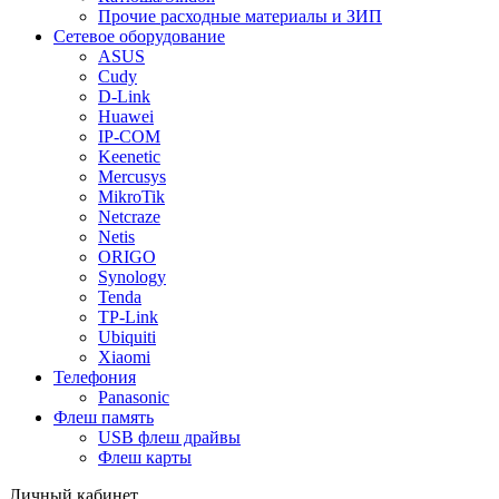
Прочие расходные материалы и ЗИП
Сетевое оборудование
ASUS
Cudy
D-Link
Huawei
IP-COM
Keenetic
Mercusys
MikroTik
Netcraze
Netis
ORIGO
Synology
Tenda
TP-Link
Ubiquiti
Xiaomi
Телефония
Panasonic
Флеш память
USB флеш драйвы
Флеш карты
Личный кабинет