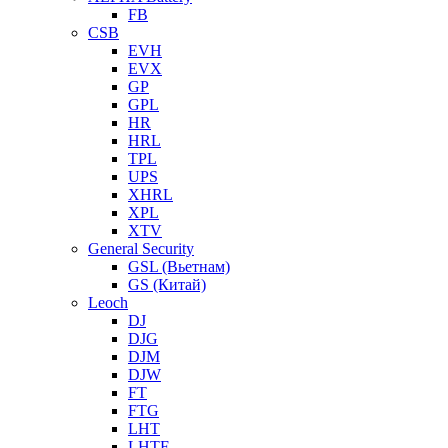
FB
CSB
EVH
EVX
GP
GPL
HR
HRL
TPL
UPS
XHRL
XPL
XTV
General Security
GSL (Вьетнам)
GS (Китай)
Leoch
DJ
DJG
DJM
DJW
FT
FTG
LHT
LHTF