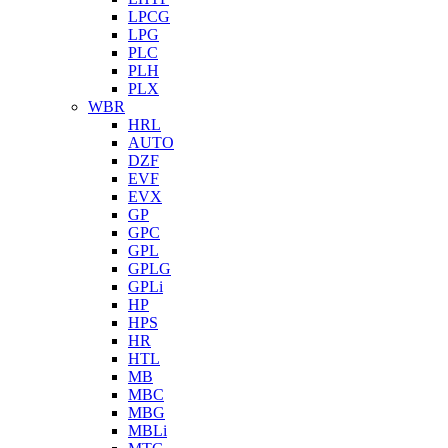
LPCG
LPG
PLC
PLH
PLX
WBR
HRL
AUTO
DZF
EVF
EVX
GP
GPC
GPL
GPLG
GPLi
HP
HPS
HR
HTL
MB
MBC
MBG
MBLi