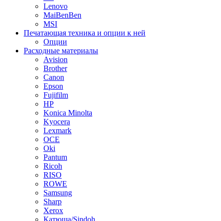
Lenovo
MaiBenBen
MSI
Печатающая техника и опции к ней
Опции
Расходные материалы
Avision
Brother
Canon
Epson
Fujifilm
HP
Konica Minolta
Kyocera
Lexmark
OCE
Oki
Pantum
Ricoh
RISO
ROWE
Samsung
Sharp
Xerox
Катюша/Sindoh