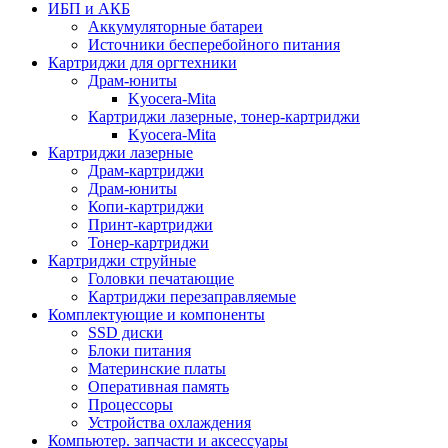
ИБП и АКБ
Аккумуляторные батареи
Источники бесперебойного питания
Картриджи для оргтехники
Драм-юниты
Kyocera-Mita
Картриджи лазерные, тонер-картриджи
Kyocera-Mita
Картриджи лазерные
Драм-картриджи
Драм-юниты
Копи-картриджи
Принт-картриджи
Тонер-картриджи
Картриджи струйные
Головки печатающие
Картриджи перезаправляемые
Комплектующие и компоненты
SSD диски
Блоки питания
Материнские платы
Оперативная память
Процессоры
Устройства охлаждения
Компьютер. запчасти и аксессуары