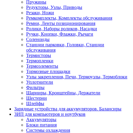
Пружины
Редукторы, Узлы, Приводы
Резаки, Ножи
Ремкомплекты, Комплекты обслуживания
Ремни, Ленты позиционирования
Ролики, Наборы роликов, Насадки
Ручки, Кнопки, Флажки, Рычаги
Соленоиды
Станции парковки, Головки, Станции
обслуживания
Термисторы
Термопленки
Термоэлементы
Тормозные площадки
Узлы закрепления, Печи, Термоузлы, Термоблоки
Уплотнители
Фильтры
Шарниры, Кронштейны, Держатели
Шестерни
Шлейфы
Зарядные устройства для аккумуляторов. Балансиры
ЗИП для компьютеров и ноутбуков
Аккумуляторы
Блоки питания
Системы охлаждения