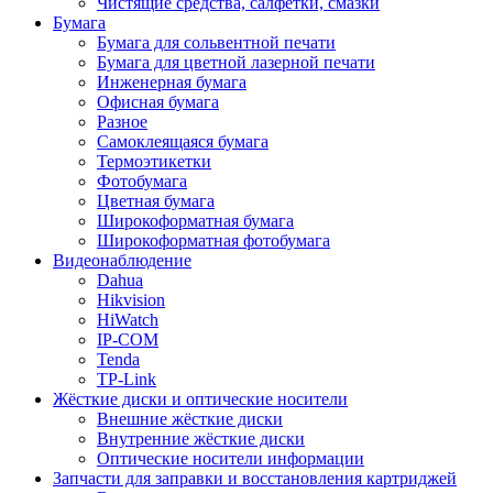
Чистящие средства, салфетки, смазки
Бумага
Бумага для сольвентной печати
Бумага для цветной лазерной печати
Инженерная бумага
Офисная бумага
Разное
Самоклеящаяся бумага
Термоэтикетки
Фотобумага
Цветная бумага
Широкоформатная бумага
Широкоформатная фотобумага
Видеонаблюдение
Dahua
Hikvision
HiWatch
IP-COM
Tenda
TP-Link
Жёсткие диски и оптические носители
Внешние жёсткие диски
Внутренние жёсткие диски
Оптические носители информации
Запчасти для заправки и восстановления картриджей