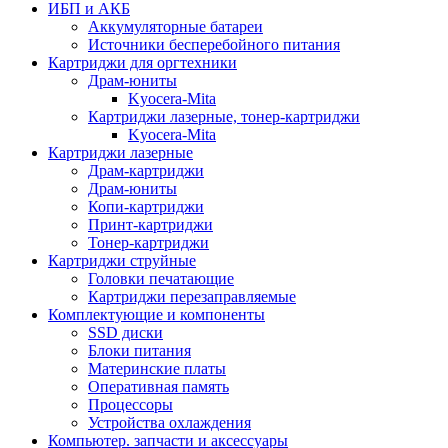
ИБП и АКБ
Аккумуляторные батареи
Источники бесперебойного питания
Картриджи для оргтехники
Драм-юниты
Kyocera-Mita
Картриджи лазерные, тонер-картриджи
Kyocera-Mita
Картриджи лазерные
Драм-картриджи
Драм-юниты
Копи-картриджи
Принт-картриджи
Тонер-картриджи
Картриджи струйные
Головки печатающие
Картриджи перезаправляемые
Комплектующие и компоненты
SSD диски
Блоки питания
Материнские платы
Оперативная память
Процессоры
Устройства охлаждения
Компьютер. запчасти и аксессуары