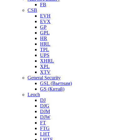
FB
CSB
EVH
EVX
GP
GPL
HR
HRL
TPL
UPS
XHRL
XPL
XTV
General Security
GSL (Вьетнам)
GS (Китай)
Leoch
DJ
DJG
DJM
DJW
FT
FTG
LHT
LHTF