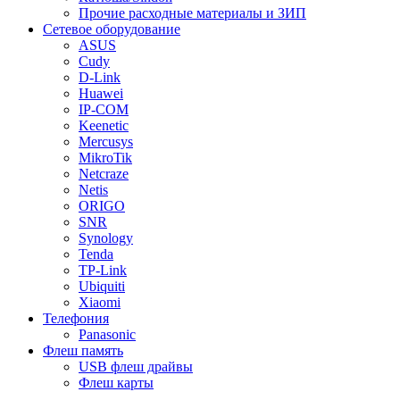
Прочие расходные материалы и ЗИП
Сетевое оборудование
ASUS
Cudy
D-Link
Huawei
IP-COM
Keenetic
Mercusys
MikroTik
Netcraze
Netis
ORIGO
SNR
Synology
Tenda
TP-Link
Ubiquiti
Xiaomi
Телефония
Panasonic
Флеш память
USB флеш драйвы
Флеш карты