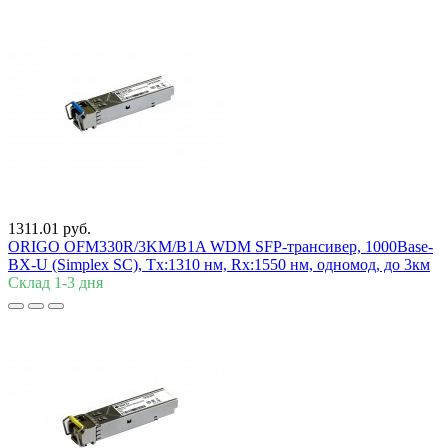
1311.01 руб.
ORIGO OFM330R/3KM/B1A WDM SFP-трансивер, 1000Base-
BX-U (Simplex SC), Tx:1310 нм, Rx:1550 нм, одномод, до 3км
Склад 1-3 дня