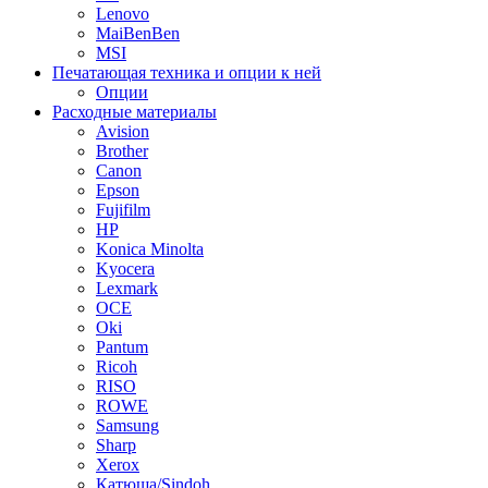
Lenovo
MaiBenBen
MSI
Печатающая техника и опции к ней
Опции
Расходные материалы
Avision
Brother
Canon
Epson
Fujifilm
HP
Konica Minolta
Kyocera
Lexmark
OCE
Oki
Pantum
Ricoh
RISO
ROWE
Samsung
Sharp
Xerox
Катюша/Sindoh