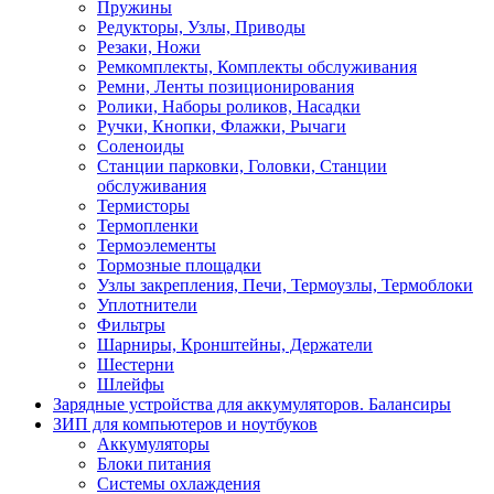
Пружины
Редукторы, Узлы, Приводы
Резаки, Ножи
Ремкомплекты, Комплекты обслуживания
Ремни, Ленты позиционирования
Ролики, Наборы роликов, Насадки
Ручки, Кнопки, Флажки, Рычаги
Соленоиды
Станции парковки, Головки, Станции
обслуживания
Термисторы
Термопленки
Термоэлементы
Тормозные площадки
Узлы закрепления, Печи, Термоузлы, Термоблоки
Уплотнители
Фильтры
Шарниры, Кронштейны, Держатели
Шестерни
Шлейфы
Зарядные устройства для аккумуляторов. Балансиры
ЗИП для компьютеров и ноутбуков
Аккумуляторы
Блоки питания
Системы охлаждения