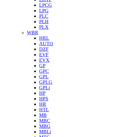
LPCG
LPG
PLC
PLH
PLX
WBR
HRL
AUTO
DZF
EVF
EVX
GP
GPC
GPL
GPLG
GPLi
HP
HPS
HR
HTL
MB
MBC
MBG
MBLi