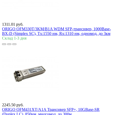
1311.01 руб.
ORIGO OFM330T/3KM/B1A WDM SFP-трансивер, 1000Base-
BX-D (Simplex SC), Tx:1550 нм, Rx:1310 нм, одномод, до 3км
Склад 1-3 дня
2245.50 руб.
ORIGO OFM431XT/A1A Трансивер SFP+, 10GBase-SR
(Duplex LC), 850нм, многомод, до 300м