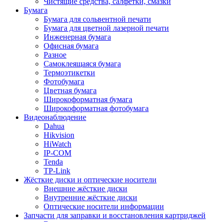
Чистящие средства, салфетки, смазки
Бумага
Бумага для сольвентной печати
Бумага для цветной лазерной печати
Инженерная бумага
Офисная бумага
Разное
Самоклеящаяся бумага
Термоэтикетки
Фотобумага
Цветная бумага
Широкоформатная бумага
Широкоформатная фотобумага
Видеонаблюдение
Dahua
Hikvision
HiWatch
IP-COM
Tenda
TP-Link
Жёсткие диски и оптические носители
Внешние жёсткие диски
Внутренние жёсткие диски
Оптические носители информации
Запчасти для заправки и восстановления картриджей