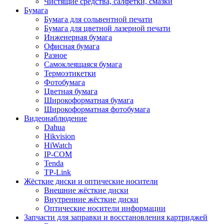
Чистящие средства, салфетки, смазки
Бумага
Бумага для сольвентной печати
Бумага для цветной лазерной печати
Инженерная бумага
Офисная бумага
Разное
Самоклеящаяся бумага
Термоэтикетки
Фотобумага
Цветная бумага
Широкоформатная бумага
Широкоформатная фотобумага
Видеонаблюдение
Dahua
Hikvision
HiWatch
IP-COM
Tenda
TP-Link
Жёсткие диски и оптические носители
Внешние жёсткие диски
Внутренние жёсткие диски
Оптические носители информации
Запчасти для заправки и восстановления картриджей