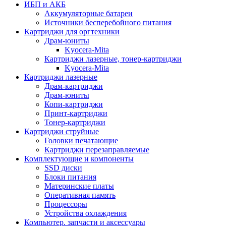
ИБП и АКБ
Аккумуляторные батареи
Источники бесперебойного питания
Картриджи для оргтехники
Драм-юниты
Kyocera-Mita
Картриджи лазерные, тонер-картриджи
Kyocera-Mita
Картриджи лазерные
Драм-картриджи
Драм-юниты
Копи-картриджи
Принт-картриджи
Тонер-картриджи
Картриджи струйные
Головки печатающие
Картриджи перезаправляемые
Комплектующие и компоненты
SSD диски
Блоки питания
Материнские платы
Оперативная память
Процессоры
Устройства охлаждения
Компьютер. запчасти и аксессуары