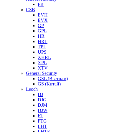
FB
CSB
EVH
EVX
GP
GPL
HR
HRL
TPL
UPS
XHRL
XPL
XTV
General Security
GSL (Вьетнам)
GS (Китай)
Leoch
DJ
DJG
DJM
DJW
FT
FTG
LHT
LHTF