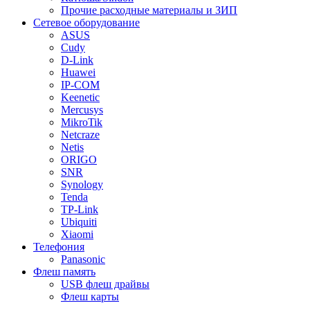
Прочие расходные материалы и ЗИП
Сетевое оборудование
ASUS
Cudy
D-Link
Huawei
IP-COM
Keenetic
Mercusys
MikroTik
Netcraze
Netis
ORIGO
SNR
Synology
Tenda
TP-Link
Ubiquiti
Xiaomi
Телефония
Panasonic
Флеш память
USB флеш драйвы
Флеш карты