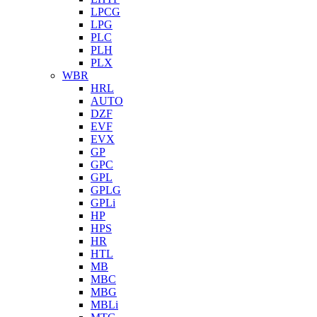
LPCG
LPG
PLC
PLH
PLX
WBR
HRL
AUTO
DZF
EVF
EVX
GP
GPC
GPL
GPLG
GPLi
HP
HPS
HR
HTL
MB
MBC
MBG
MBLi