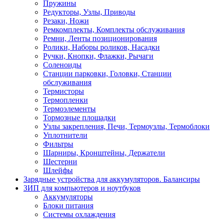
Пружины
Редукторы, Узлы, Приводы
Резаки, Ножи
Ремкомплекты, Комплекты обслуживания
Ремни, Ленты позиционирования
Ролики, Наборы роликов, Насадки
Ручки, Кнопки, Флажки, Рычаги
Соленоиды
Станции парковки, Головки, Станции
обслуживания
Термисторы
Термопленки
Термоэлементы
Тормозные площадки
Узлы закрепления, Печи, Термоузлы, Термоблоки
Уплотнители
Фильтры
Шарниры, Кронштейны, Держатели
Шестерни
Шлейфы
Зарядные устройства для аккумуляторов. Балансиры
ЗИП для компьютеров и ноутбуков
Аккумуляторы
Блоки питания
Системы охлаждения