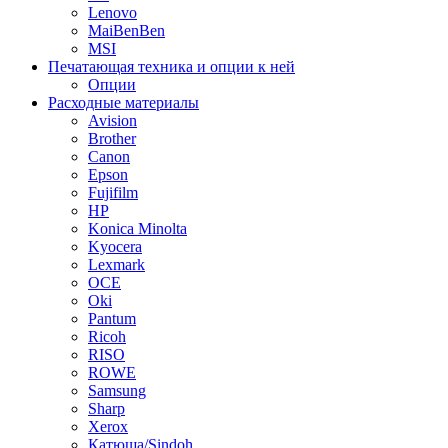
Lenovo
MaiBenBen
MSI
Печатающая техника и опции к ней
Опции
Расходные материалы
Avision
Brother
Canon
Epson
Fujifilm
HP
Konica Minolta
Kyocera
Lexmark
OCE
Oki
Pantum
Ricoh
RISO
ROWE
Samsung
Sharp
Xerox
Катюша/Sindoh