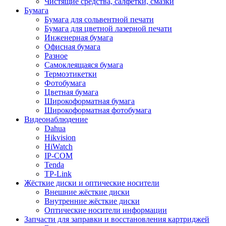
Чистящие средства, салфетки, смазки
Бумага
Бумага для сольвентной печати
Бумага для цветной лазерной печати
Инженерная бумага
Офисная бумага
Разное
Самоклеящаяся бумага
Термоэтикетки
Фотобумага
Цветная бумага
Широкоформатная бумага
Широкоформатная фотобумага
Видеонаблюдение
Dahua
Hikvision
HiWatch
IP-COM
Tenda
TP-Link
Жёсткие диски и оптические носители
Внешние жёсткие диски
Внутренние жёсткие диски
Оптические носители информации
Запчасти для заправки и восстановления картриджей