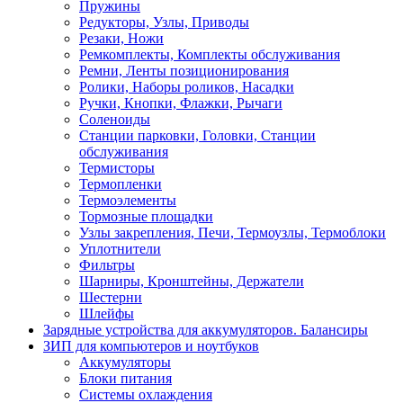
Пружины
Редукторы, Узлы, Приводы
Резаки, Ножи
Ремкомплекты, Комплекты обслуживания
Ремни, Ленты позиционирования
Ролики, Наборы роликов, Насадки
Ручки, Кнопки, Флажки, Рычаги
Соленоиды
Станции парковки, Головки, Станции
обслуживания
Термисторы
Термопленки
Термоэлементы
Тормозные площадки
Узлы закрепления, Печи, Термоузлы, Термоблоки
Уплотнители
Фильтры
Шарниры, Кронштейны, Держатели
Шестерни
Шлейфы
Зарядные устройства для аккумуляторов. Балансиры
ЗИП для компьютеров и ноутбуков
Аккумуляторы
Блоки питания
Системы охлаждения