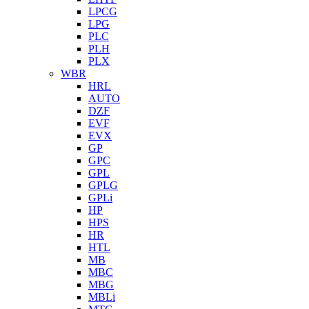
LPCG
LPG
PLC
PLH
PLX
WBR
HRL
AUTO
DZF
EVF
EVX
GP
GPC
GPL
GPLG
GPLi
HP
HPS
HR
HTL
MB
MBC
MBG
MBLi