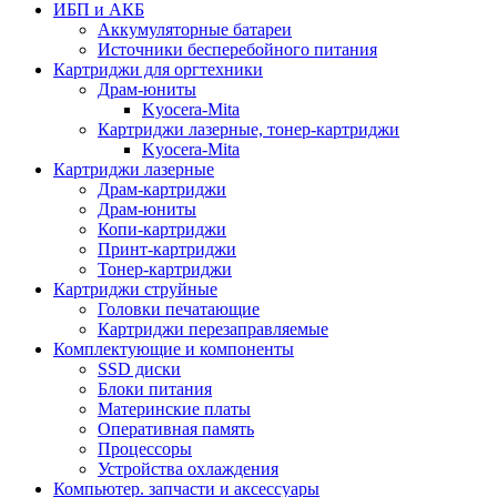
ИБП и АКБ
Аккумуляторные батареи
Источники бесперебойного питания
Картриджи для оргтехники
Драм-юниты
Kyocera-Mita
Картриджи лазерные, тонер-картриджи
Kyocera-Mita
Картриджи лазерные
Драм-картриджи
Драм-юниты
Копи-картриджи
Принт-картриджи
Тонер-картриджи
Картриджи струйные
Головки печатающие
Картриджи перезаправляемые
Комплектующие и компоненты
SSD диски
Блоки питания
Материнские платы
Оперативная память
Процессоры
Устройства охлаждения
Компьютер. запчасти и аксессуары