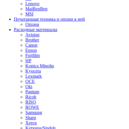
Lenovo
MaiBenBen
MSI
Печатающая техника и опции к ней
Опции
Расходные материалы
Avision
Brother
Canon
Epson
Fujifilm
HP
Konica Minolta
Kyocera
Lexmark
OCE
Oki
Pantum
Ricoh
RISO
ROWE
Samsung
Sharp
Xerox
Катюша/Sindoh