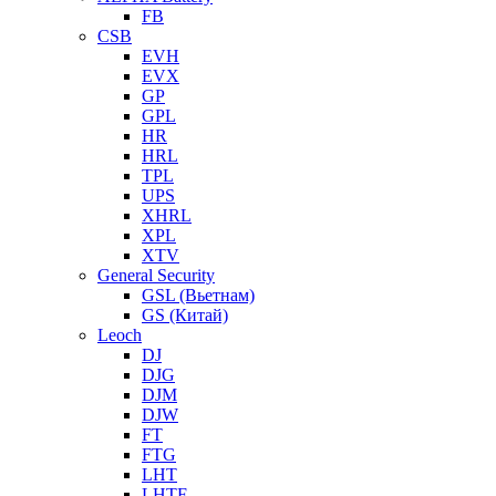
FB
CSB
EVH
EVX
GP
GPL
HR
HRL
TPL
UPS
XHRL
XPL
XTV
General Security
GSL (Вьетнам)
GS (Китай)
Leoch
DJ
DJG
DJM
DJW
FT
FTG
LHT
LHTF