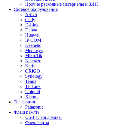
Прочие расходные материалы и ЗИП
Сетевое оборудование
ASUS
Cudy
D-Link
Dahua
Huawei
IP-COM
Keenetic
Mercusys
MikroTik
Netcraze
Netis
ORIGO
Synology
Tenda
TP-Link
Ubiquiti
Xiaomi
Телефония
Panasonic
Флеш память
USB флеш драйвы
Флеш карты