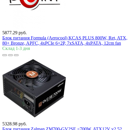
5877.29 руб.
Блок питания Formula (Aerocool) KCAS PLUS 800W, Ret, ATX,
80+ Bronze, APFC, 4xPCIe 6+2P, 7xSATA, 4xPATA, 12cm fan
Склад 1-3 дня
5328.98 руб.
Блок питания Zalman
ZM700-GV2SE <700W, ATX12V v2.52,