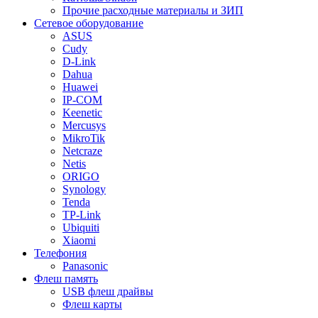
Прочие расходные материалы и ЗИП
Сетевое оборудование
ASUS
Cudy
D-Link
Dahua
Huawei
IP-COM
Keenetic
Mercusys
MikroTik
Netcraze
Netis
ORIGO
Synology
Tenda
TP-Link
Ubiquiti
Xiaomi
Телефония
Panasonic
Флеш память
USB флеш драйвы
Флеш карты