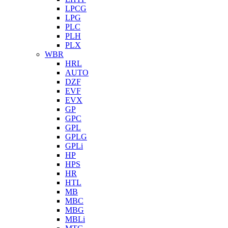
LPCG
LPG
PLC
PLH
PLX
WBR
HRL
AUTO
DZF
EVF
EVX
GP
GPC
GPL
GPLG
GPLi
HP
HPS
HR
HTL
MB
MBC
MBG
MBLi