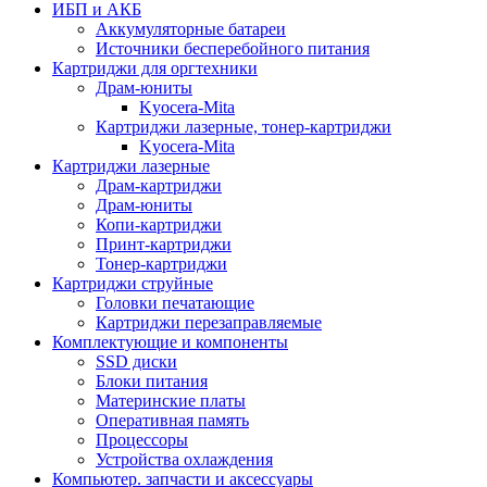
ИБП и АКБ
Аккумуляторные батареи
Источники бесперебойного питания
Картриджи для оргтехники
Драм-юниты
Kyocera-Mita
Картриджи лазерные, тонер-картриджи
Kyocera-Mita
Картриджи лазерные
Драм-картриджи
Драм-юниты
Копи-картриджи
Принт-картриджи
Тонер-картриджи
Картриджи струйные
Головки печатающие
Картриджи перезаправляемые
Комплектующие и компоненты
SSD диски
Блоки питания
Материнские платы
Оперативная память
Процессоры
Устройства охлаждения
Компьютер. запчасти и аксессуары