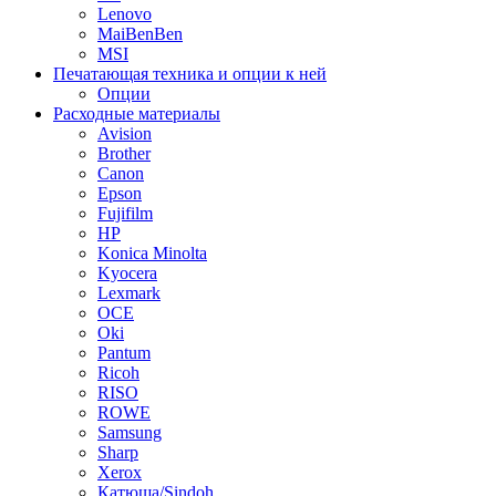
Lenovo
MaiBenBen
MSI
Печатающая техника и опции к ней
Опции
Расходные материалы
Avision
Brother
Canon
Epson
Fujifilm
HP
Konica Minolta
Kyocera
Lexmark
OCE
Oki
Pantum
Ricoh
RISO
ROWE
Samsung
Sharp
Xerox
Катюша/Sindoh