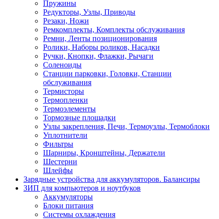
Пружины
Редукторы, Узлы, Приводы
Резаки, Ножи
Ремкомплекты, Комплекты обслуживания
Ремни, Ленты позиционирования
Ролики, Наборы роликов, Насадки
Ручки, Кнопки, Флажки, Рычаги
Соленоиды
Станции парковки, Головки, Станции
обслуживания
Термисторы
Термопленки
Термоэлементы
Тормозные площадки
Узлы закрепления, Печи, Термоузлы, Термоблоки
Уплотнители
Фильтры
Шарниры, Кронштейны, Держатели
Шестерни
Шлейфы
Зарядные устройства для аккумуляторов. Балансиры
ЗИП для компьютеров и ноутбуков
Аккумуляторы
Блоки питания
Системы охлаждения