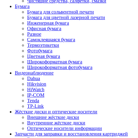
Чистящие средства, салфетки, смазки
Бумага
Бумага для сольвентной печати
Бумага для цветной лазерной печати
Инженерная бумага
Офисная бумага
Разное
Самоклеящаяся бумага
Термоэтикетки
Фотобумага
Цветная бумага
Широкоформатная бумага
Широкоформатная фотобумага
Видеонаблюдение
Dahua
Hikvision
HiWatch
IP-COM
Tenda
TP-Link
Жёсткие диски и оптические носители
Внешние жёсткие диски
Внутренние жёсткие диски
Оптические носители информации
Запчасти для заправки и восстановления картриджей