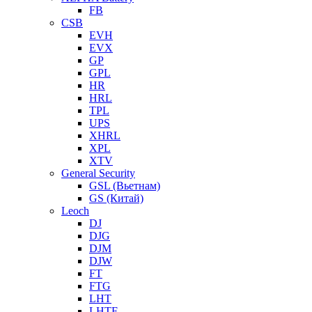
FB
CSB
EVH
EVX
GP
GPL
HR
HRL
TPL
UPS
XHRL
XPL
XTV
General Security
GSL (Вьетнам)
GS (Китай)
Leoch
DJ
DJG
DJM
DJW
FT
FTG
LHT
LHTF