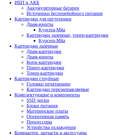
ИБП и АКБ
Аккумуляторные батареи
Источники бесперебойного питания
Картриджи для оргтехники
Драм-юниты
Kyocera-Mita
Картриджи лазерные, тонер-картриджи
Kyocera-Mita
Картриджи лазерные
Драм-картриджи
Драм-юниты
Копи-картриджи
Принт-картриджи
Тонер-картриджи
Картриджи струйные
Головки печатающие
Картриджи перезаправляемые
Комплектующие и компоненты
SSD диски
Блоки питания
Материнские платы
Оперативная память
Процессоры
Устройства охлаждения
Компьютер. запчасти и аксессуары