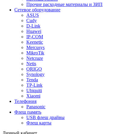
Прочие расходные материалы и ЗИП
Сетевое оборудование
ASUS
Cudy
D-Link
Huawei
IP-COM
Keenetic
Mercusys
MikroTik
Netcraze
Netis
ORIGO
Synology
Tenda
TP-Link
Ubiquiti
Xiaomi
Телефония
Panasonic
Флеш память
USB флеш драйвы
Флеш карты
Личный кабинет