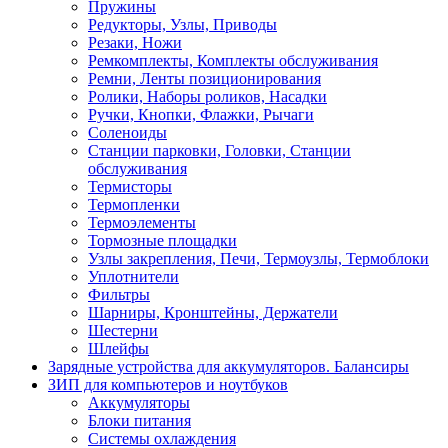
Пружины
Редукторы, Узлы, Приводы
Резаки, Ножи
Ремкомплекты, Комплекты обслуживания
Ремни, Ленты позиционирования
Ролики, Наборы роликов, Насадки
Ручки, Кнопки, Флажки, Рычаги
Соленоиды
Станции парковки, Головки, Станции
обслуживания
Термисторы
Термопленки
Термоэлементы
Тормозные площадки
Узлы закрепления, Печи, Термоузлы, Термоблоки
Уплотнители
Фильтры
Шарниры, Кронштейны, Держатели
Шестерни
Шлейфы
Зарядные устройства для аккумуляторов. Балансиры
ЗИП для компьютеров и ноутбуков
Аккумуляторы
Блоки питания
Системы охлаждения