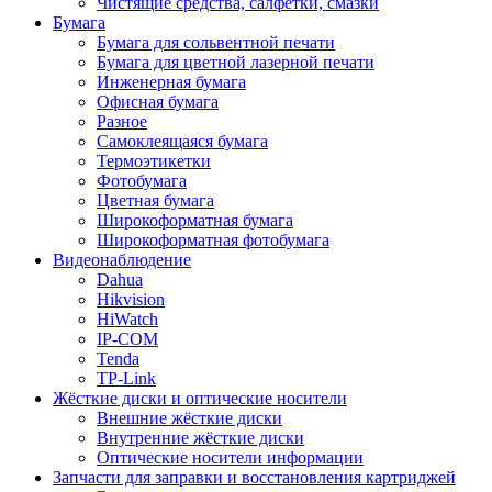
Чистящие средства, салфетки, смазки
Бумага
Бумага для сольвентной печати
Бумага для цветной лазерной печати
Инженерная бумага
Офисная бумага
Разное
Самоклеящаяся бумага
Термоэтикетки
Фотобумага
Цветная бумага
Широкоформатная бумага
Широкоформатная фотобумага
Видеонаблюдение
Dahua
Hikvision
HiWatch
IP-COM
Tenda
TP-Link
Жёсткие диски и оптические носители
Внешние жёсткие диски
Внутренние жёсткие диски
Оптические носители информации
Запчасти для заправки и восстановления картриджей