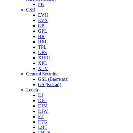
FB
CSB
EVH
EVX
GP
GPL
HR
HRL
TPL
UPS
XHRL
XPL
XTV
General Security
GSL (Вьетнам)
GS (Китай)
Leoch
DJ
DJG
DJM
DJW
FT
FTG
LHT
LHTF