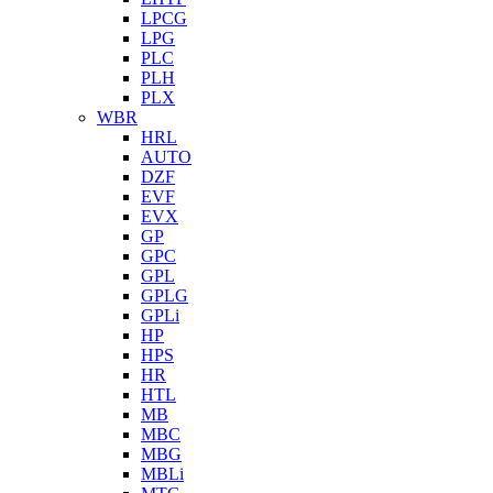
LPCG
LPG
PLC
PLH
PLX
WBR
HRL
AUTO
DZF
EVF
EVX
GP
GPC
GPL
GPLG
GPLi
HP
HPS
HR
HTL
MB
MBC
MBG
MBLi