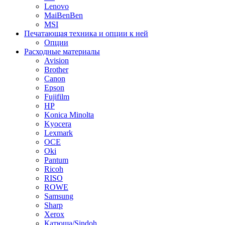
Lenovo
MaiBenBen
MSI
Печатающая техника и опции к ней
Опции
Расходные материалы
Avision
Brother
Canon
Epson
Fujifilm
HP
Konica Minolta
Kyocera
Lexmark
OCE
Oki
Pantum
Ricoh
RISO
ROWE
Samsung
Sharp
Xerox
Катюша/Sindoh