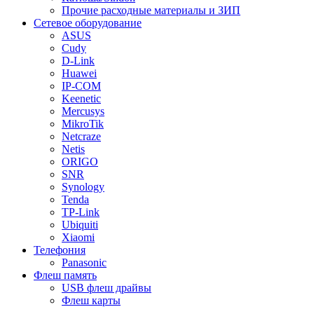
Прочие расходные материалы и ЗИП
Сетевое оборудование
ASUS
Cudy
D-Link
Huawei
IP-COM
Keenetic
Mercusys
MikroTik
Netcraze
Netis
ORIGO
SNR
Synology
Tenda
TP-Link
Ubiquiti
Xiaomi
Телефония
Panasonic
Флеш память
USB флеш драйвы
Флеш карты