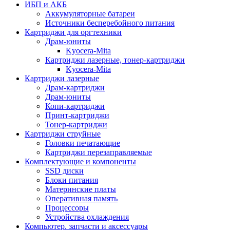
ИБП и АКБ
Аккумуляторные батареи
Источники бесперебойного питания
Картриджи для оргтехники
Драм-юниты
Kyocera-Mita
Картриджи лазерные, тонер-картриджи
Kyocera-Mita
Картриджи лазерные
Драм-картриджи
Драм-юниты
Копи-картриджи
Принт-картриджи
Тонер-картриджи
Картриджи струйные
Головки печатающие
Картриджи перезаправляемые
Комплектующие и компоненты
SSD диски
Блоки питания
Материнские платы
Оперативная память
Процессоры
Устройства охлаждения
Компьютер. запчасти и аксессуары