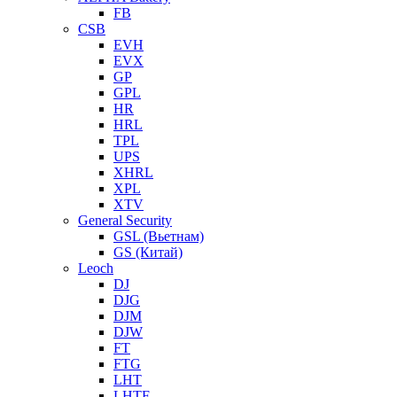
FB
CSB
EVH
EVX
GP
GPL
HR
HRL
TPL
UPS
XHRL
XPL
XTV
General Security
GSL (Вьетнам)
GS (Китай)
Leoch
DJ
DJG
DJM
DJW
FT
FTG
LHT
LHTF