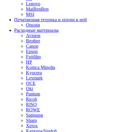
Lenovo
MaiBenBen
MSI
Печатающая техника и опции к ней
Опции
Расходные материалы
Avision
Brother
Canon
Epson
Fujifilm
HP
Konica Minolta
Kyocera
Lexmark
OCE
Oki
Pantum
Ricoh
RISO
ROWE
Samsung
Sharp
Xerox
Катюша/Sindoh