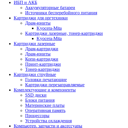
ИБП и АКБ
Аккумуляторные батареи
Источники бесперебойного питания
Картриджи для оргтехники
Драм-юниты
Kyocera-Mita
Картриджи лазерные, тонер-картриджи
Kyocera-Mita
Картриджи лазерные
Драм-картриджи
Драм-юниты
Копи-картриджи
Принт-картриджи
Тонер-картриджи
Картриджи струйные
Головки печатающие
Картриджи перезаправляемые
Комплектующие и компоненты
SSD диски
Блоки питания
Материнские платы
Оперативная память
Процессоры
Устройства охлаждения
Компьютер. запчасти и аксессуары