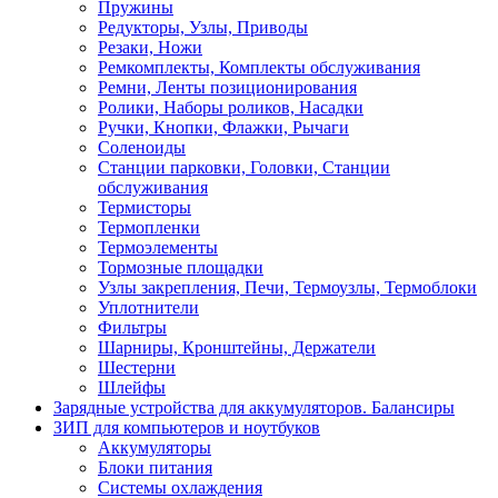
Пружины
Редукторы, Узлы, Приводы
Резаки, Ножи
Ремкомплекты, Комплекты обслуживания
Ремни, Ленты позиционирования
Ролики, Наборы роликов, Насадки
Ручки, Кнопки, Флажки, Рычаги
Соленоиды
Станции парковки, Головки, Станции
обслуживания
Термисторы
Термопленки
Термоэлементы
Тормозные площадки
Узлы закрепления, Печи, Термоузлы, Термоблоки
Уплотнители
Фильтры
Шарниры, Кронштейны, Держатели
Шестерни
Шлейфы
Зарядные устройства для аккумуляторов. Балансиры
ЗИП для компьютеров и ноутбуков
Аккумуляторы
Блоки питания
Системы охлаждения