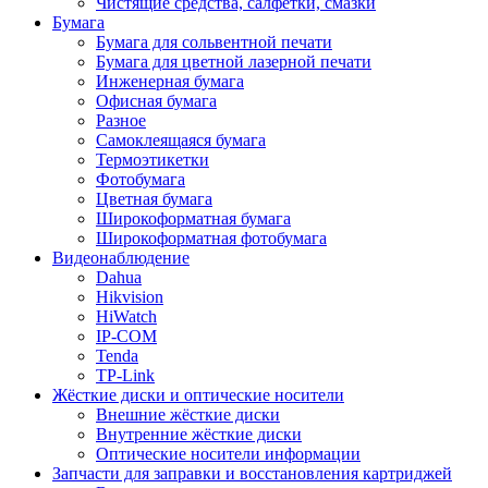
Чистящие средства, салфетки, смазки
Бумага
Бумага для сольвентной печати
Бумага для цветной лазерной печати
Инженерная бумага
Офисная бумага
Разное
Самоклеящаяся бумага
Термоэтикетки
Фотобумага
Цветная бумага
Широкоформатная бумага
Широкоформатная фотобумага
Видеонаблюдение
Dahua
Hikvision
HiWatch
IP-COM
Tenda
TP-Link
Жёсткие диски и оптические носители
Внешние жёсткие диски
Внутренние жёсткие диски
Оптические носители информации
Запчасти для заправки и восстановления картриджей