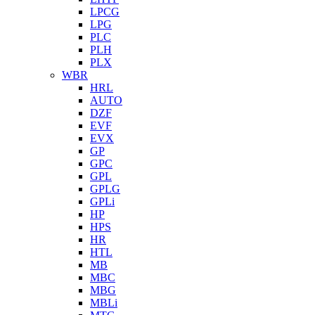
LPCG
LPG
PLC
PLH
PLX
WBR
HRL
AUTO
DZF
EVF
EVX
GP
GPC
GPL
GPLG
GPLi
HP
HPS
HR
HTL
MB
MBC
MBG
MBLi