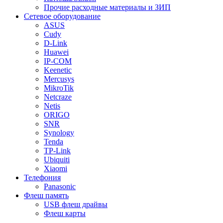
Прочие расходные материалы и ЗИП
Сетевое оборудование
ASUS
Cudy
D-Link
Huawei
IP-COM
Keenetic
Mercusys
MikroTik
Netcraze
Netis
ORIGO
SNR
Synology
Tenda
TP-Link
Ubiquiti
Xiaomi
Телефония
Panasonic
Флеш память
USB флеш драйвы
Флеш карты