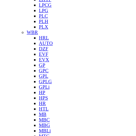
LPCG
LPG
PLC
PLH
PLX
WBR
HRL
AUTO
DZF
EVF
EVX
GP
GPC
GPL
GPLG
GPLi
HP
HPS
HR
HTL
MB
MBC
MBG
MBLi