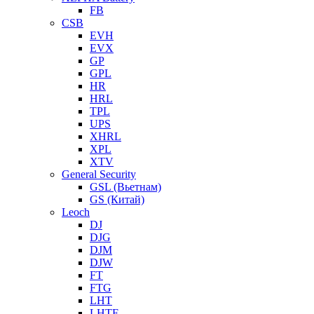
FB
CSB
EVH
EVX
GP
GPL
HR
HRL
TPL
UPS
XHRL
XPL
XTV
General Security
GSL (Вьетнам)
GS (Китай)
Leoch
DJ
DJG
DJM
DJW
FT
FTG
LHT
LHTF