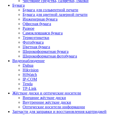
Чистящие средства, салфетки, смазки
Бумага
Бумага для сольвентной печати
Бумага для цветной лазерной печати
Инженерная бумага
Офисная бумага
Разное
Самоклеящаяся бумага
Термоэтикетки
Фотобумага
Цветная бумага
Широкоформатная бумага
Широкоформатная фотобумага
Видеонаблюдение
Dahua
Hikvision
HiWatch
IP-COM
Tenda
TP-Link
Жёсткие диски и оптические носители
Внешние жёсткие диски
Внутренние жёсткие диски
Оптические носители информации
Запчасти для заправки и восстановления картриджей