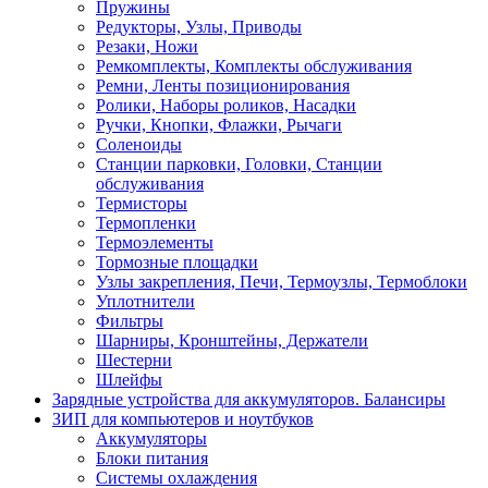
Пружины
Редукторы, Узлы, Приводы
Резаки, Ножи
Ремкомплекты, Комплекты обслуживания
Ремни, Ленты позиционирования
Ролики, Наборы роликов, Насадки
Ручки, Кнопки, Флажки, Рычаги
Соленоиды
Станции парковки, Головки, Станции
обслуживания
Термисторы
Термопленки
Термоэлементы
Тормозные площадки
Узлы закрепления, Печи, Термоузлы, Термоблоки
Уплотнители
Фильтры
Шарниры, Кронштейны, Держатели
Шестерни
Шлейфы
Зарядные устройства для аккумуляторов. Балансиры
ЗИП для компьютеров и ноутбуков
Аккумуляторы
Блоки питания
Системы охлаждения