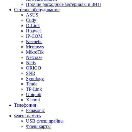
Прочие расходные материалы и ЗИП
Сетевое оборудование
ASUS
Cudy
D-Link
Huawei
IP-COM
Keenetic
Mercusys
MikroTik
Netcraze
Netis
ORIGO
SNR
Synology
Tenda
TP-Link
Ubiquiti
Xiaomi
Телефония
Panasonic
Флеш память
USB флеш драйвы
Флеш карты