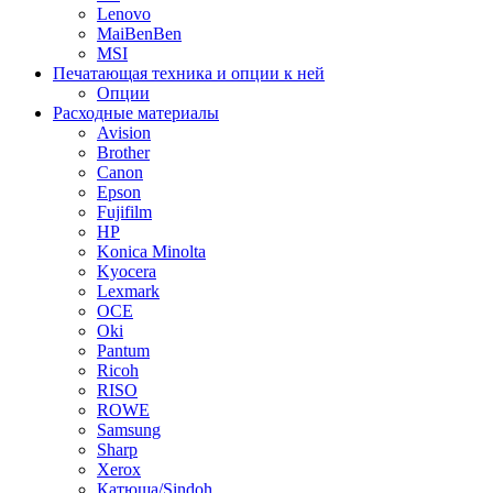
Lenovo
MaiBenBen
MSI
Печатающая техника и опции к ней
Опции
Расходные материалы
Avision
Brother
Canon
Epson
Fujifilm
HP
Konica Minolta
Kyocera
Lexmark
OCE
Oki
Pantum
Ricoh
RISO
ROWE
Samsung
Sharp
Xerox
Катюша/Sindoh