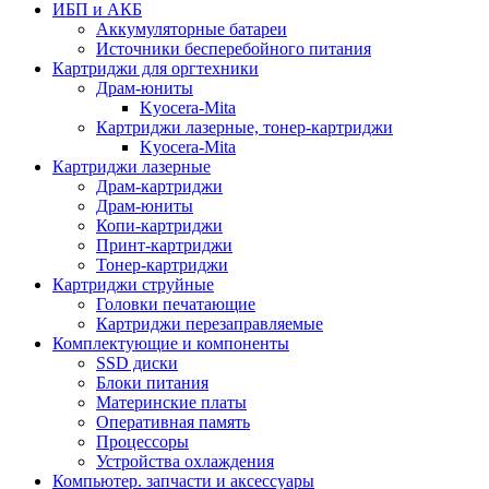
ИБП и АКБ
Аккумуляторные батареи
Источники бесперебойного питания
Картриджи для оргтехники
Драм-юниты
Kyocera-Mita
Картриджи лазерные, тонер-картриджи
Kyocera-Mita
Картриджи лазерные
Драм-картриджи
Драм-юниты
Копи-картриджи
Принт-картриджи
Тонер-картриджи
Картриджи струйные
Головки печатающие
Картриджи перезаправляемые
Комплектующие и компоненты
SSD диски
Блоки питания
Материнские платы
Оперативная память
Процессоры
Устройства охлаждения
Компьютер. запчасти и аксессуары