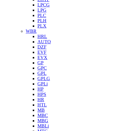
LPCG
LPG
PLC
PLH
PLX
WBR
HRL
AUTO
DZF
EVF
EVX
GP
GPC
GPL
GPLG
GPLi
HP
HPS
HR
HTL
MB
MBC
MBG
MBLi