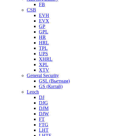
FB
CSB
EVH
EVX
GP
GPL
HR
HRL
TPL
UPS
XHRL
XPL
XTV
General Security
GSL (Вьетнам)
GS (Китай)
Leoch
DJ
DJG
DJM
DJW
FT
FTG
LHT
LHTF