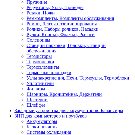
Пружины
Редукторы, Узлы, Приводы
Резаки, Ножи
Ремкомплекты, Комплекты обслуживания
Ремни, Ленты позиционирования
Ролики, Наборы роликов, Насадки
Ручки, Кнопки, Флажки, Рычаги
Соленоиды
Станции парковки, Головки, Станции
обслуживания
Термисторы
Термопленки
Термоэлементы
Тормозные площадки
Узлы закрепления, Печи, Термоузлы, Термоблоки
Уплотнители
Фильтры
Шарниры, Кронштейны, Держатели
Шестерни
Шлейфы
Зарядные устройства для аккумуляторов. Балансиры
ЗИП для компьютеров и ноутбуков
Аккумуляторы
Блоки питания
Системы охлаждения