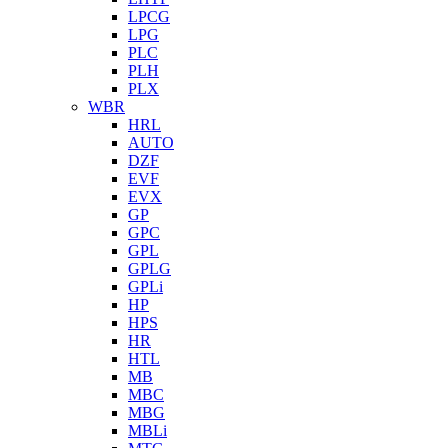
LPCG
LPG
PLC
PLH
PLX
WBR
HRL
AUTO
DZF
EVF
EVX
GP
GPC
GPL
GPLG
GPLi
HP
HPS
HR
HTL
MB
MBC
MBG
MBLi