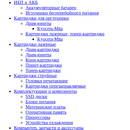
ИБП и АКБ
Аккумуляторные батареи
Источники бесперебойного питания
Картриджи для оргтехники
Драм-юниты
Kyocera-Mita
Картриджи лазерные, тонер-картриджи
Kyocera-Mita
Картриджи лазерные
Драм-картриджи
Драм-юниты
Копи-картриджи
Принт-картриджи
Тонер-картриджи
Картриджи струйные
Головки печатающие
Картриджи перезаправляемые
Комплектующие и компоненты
SSD диски
Блоки питания
Материнские платы
Оперативная память
Процессоры
Устройства охлаждения
Компьютер. запчасти и аксессуары