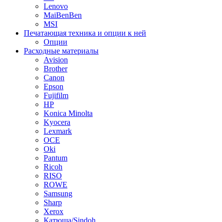
Lenovo
MaiBenBen
MSI
Печатающая техника и опции к ней
Опции
Расходные материалы
Avision
Brother
Canon
Epson
Fujifilm
HP
Konica Minolta
Kyocera
Lexmark
OCE
Oki
Pantum
Ricoh
RISO
ROWE
Samsung
Sharp
Xerox
Катюша/Sindoh