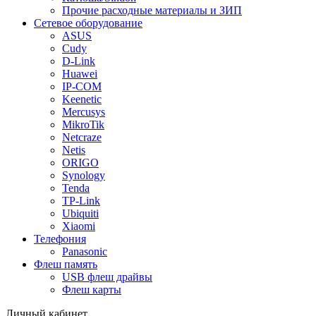
Прочие расходные материалы и ЗИП
Сетевое оборудование
ASUS
Cudy
D-Link
Huawei
IP-COM
Keenetic
Mercusys
MikroTik
Netcraze
Netis
ORIGO
Synology
Tenda
TP-Link
Ubiquiti
Xiaomi
Телефония
Panasonic
Флеш память
USB флеш драйвы
Флеш карты
Личный кабинет