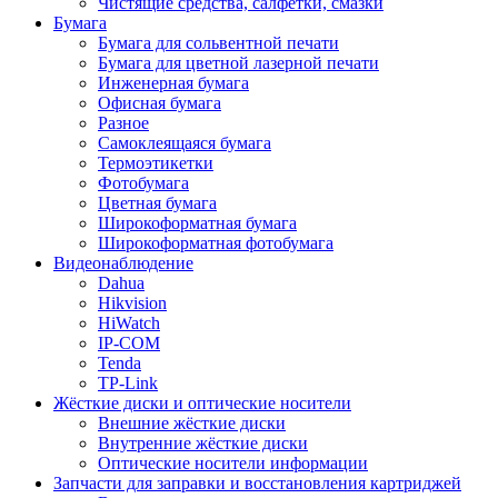
Чистящие средства, салфетки, смазки
Бумага
Бумага для сольвентной печати
Бумага для цветной лазерной печати
Инженерная бумага
Офисная бумага
Разное
Самоклеящаяся бумага
Термоэтикетки
Фотобумага
Цветная бумага
Широкоформатная бумага
Широкоформатная фотобумага
Видеонаблюдение
Dahua
Hikvision
HiWatch
IP-COM
Tenda
TP-Link
Жёсткие диски и оптические носители
Внешние жёсткие диски
Внутренние жёсткие диски
Оптические носители информации
Запчасти для заправки и восстановления картриджей