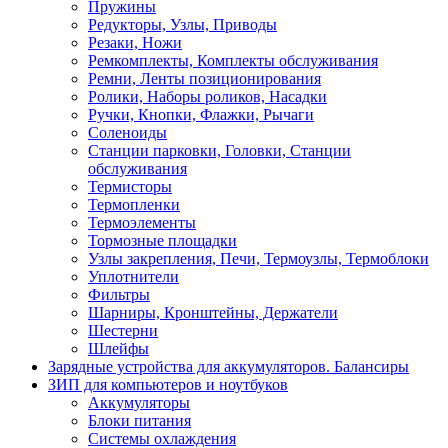
Пружины
Редукторы, Узлы, Приводы
Резаки, Ножи
Ремкомплекты, Комплекты обслуживания
Ремни, Ленты позиционирования
Ролики, Наборы роликов, Насадки
Ручки, Кнопки, Флажки, Рычаги
Соленоиды
Станции парковки, Головки, Станции
обслуживания
Термисторы
Термопленки
Термоэлементы
Тормозные площадки
Узлы закрепления, Печи, Термоузлы, Термоблоки
Уплотнители
Фильтры
Шарниры, Кронштейны, Держатели
Шестерни
Шлейфы
Зарядные устройства для аккумуляторов. Балансиры
ЗИП для компьютеров и ноутбуков
Аккумуляторы
Блоки питания
Системы охлаждения