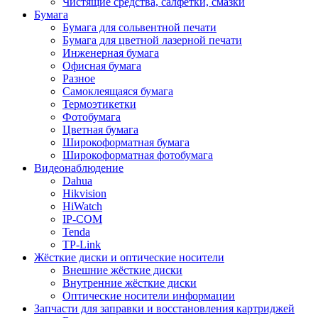
Чистящие средства, салфетки, смазки
Бумага
Бумага для сольвентной печати
Бумага для цветной лазерной печати
Инженерная бумага
Офисная бумага
Разное
Самоклеящаяся бумага
Термоэтикетки
Фотобумага
Цветная бумага
Широкоформатная бумага
Широкоформатная фотобумага
Видеонаблюдение
Dahua
Hikvision
HiWatch
IP-COM
Tenda
TP-Link
Жёсткие диски и оптические носители
Внешние жёсткие диски
Внутренние жёсткие диски
Оптические носители информации
Запчасти для заправки и восстановления картриджей