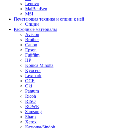
Lenovo
MaiBenBen
MSI
Печатающая техника и опции к ней
Опции
Расходные материалы
Avision
Brother
Canon
Epson
Fujifilm
HP
Konica Minolta
Kyocera
Lexmark
OCE
Oki
Pantum
Ricoh
RISO
ROWE
Samsung
Sharp
Xerox
Катюша/Sindoh