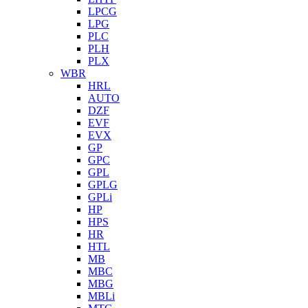
LPCG
LPG
PLC
PLH
PLX
WBR
HRL
AUTO
DZF
EVF
EVX
GP
GPC
GPL
GPLG
GPLi
HP
HPS
HR
HTL
MB
MBC
MBG
MBLi