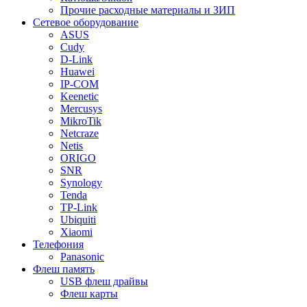
Прочие расходные материалы и ЗИП
Сетевое оборудование
ASUS
Cudy
D-Link
Huawei
IP-COM
Keenetic
Mercusys
MikroTik
Netcraze
Netis
ORIGO
SNR
Synology
Tenda
TP-Link
Ubiquiti
Xiaomi
Телефония
Panasonic
Флеш память
USB флеш драйвы
Флеш карты