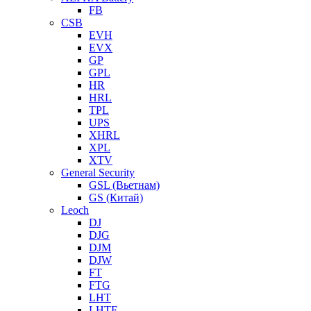
FB
CSB
EVH
EVX
GP
GPL
HR
HRL
TPL
UPS
XHRL
XPL
XTV
General Security
GSL (Вьетнам)
GS (Китай)
Leoch
DJ
DJG
DJM
DJW
FT
FTG
LHT
LHTF