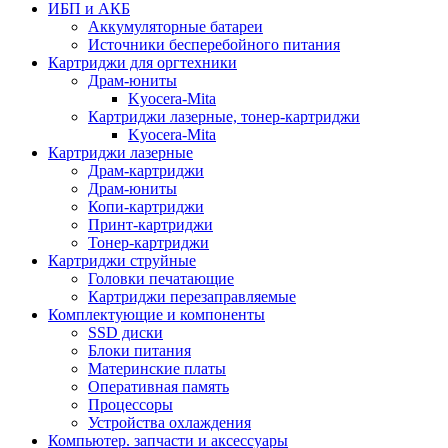
ИБП и АКБ
Аккумуляторные батареи
Источники бесперебойного питания
Картриджи для оргтехники
Драм-юниты
Kyocera-Mita
Картриджи лазерные, тонер-картриджи
Kyocera-Mita
Картриджи лазерные
Драм-картриджи
Драм-юниты
Копи-картриджи
Принт-картриджи
Тонер-картриджи
Картриджи струйные
Головки печатающие
Картриджи перезаправляемые
Комплектующие и компоненты
SSD диски
Блоки питания
Материнские платы
Оперативная память
Процессоры
Устройства охлаждения
Компьютер. запчасти и аксессуары