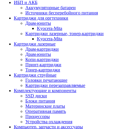
ИБП и АКБ
Аккумуляторные батареи
Источники бесперебойного питания
Картриджи для оргтехники
Драм-юниты
Kyocera-Mita
Картриджи лазерные, тонер-картриджи
Kyocera-Mita
Картриджи лазерные
Драм-картриджи
Драм-юниты
Копи-картриджи
Принт-картриджи
Тонер-картриджи
Картриджи струйные
Головки печатающие
Картриджи перезаправляемые
Комплектующие и компоненты
SSD диски
Блоки питания
Материнские платы
Оперативная память
Процессоры
Устройства охлаждения
Компьютер. запчасти и аксессуары