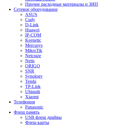
Прочие расходные материалы и ЗИП
Сетевое оборудование
ASUS
Cudy
D-Link
Huawei
IP-COM
Keenetic
Mercusys
MikroTik
Netcraze
Netis
ORIGO
SNR
Synology
Tenda
TP-Link
Ubiquiti
Xiaomi
Телефония
Panasonic
Флеш память
USB флеш драйвы
Флеш карты