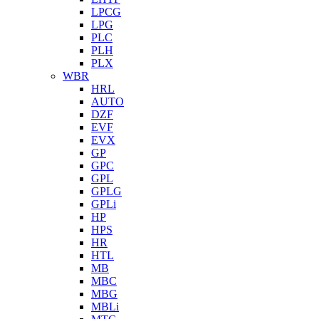
LPCG
LPG
PLC
PLH
PLX
WBR
HRL
AUTO
DZF
EVF
EVX
GP
GPC
GPL
GPLG
GPLi
HP
HPS
HR
HTL
MB
MBC
MBG
MBLi