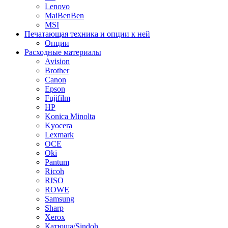
Lenovo
MaiBenBen
MSI
Печатающая техника и опции к ней
Опции
Расходные материалы
Avision
Brother
Canon
Epson
Fujifilm
HP
Konica Minolta
Kyocera
Lexmark
OCE
Oki
Pantum
Ricoh
RISO
ROWE
Samsung
Sharp
Xerox
Катюша/Sindoh