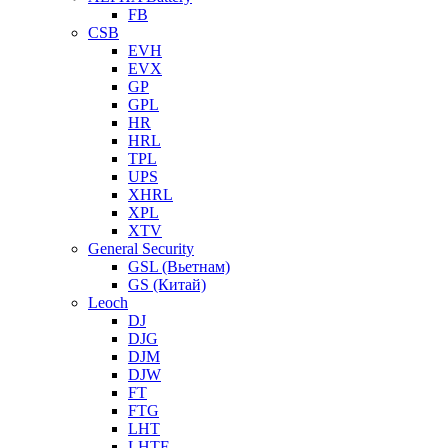
FB
CSB
EVH
EVX
GP
GPL
HR
HRL
TPL
UPS
XHRL
XPL
XTV
General Security
GSL (Вьетнам)
GS (Китай)
Leoch
DJ
DJG
DJM
DJW
FT
FTG
LHT
LHTF