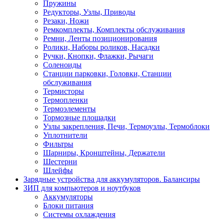
Пружины
Редукторы, Узлы, Приводы
Резаки, Ножи
Ремкомплекты, Комплекты обслуживания
Ремни, Ленты позиционирования
Ролики, Наборы роликов, Насадки
Ручки, Кнопки, Флажки, Рычаги
Соленоиды
Станции парковки, Головки, Станции
обслуживания
Термисторы
Термопленки
Термоэлементы
Тормозные площадки
Узлы закрепления, Печи, Термоузлы, Термоблоки
Уплотнители
Фильтры
Шарниры, Кронштейны, Держатели
Шестерни
Шлейфы
Зарядные устройства для аккумуляторов. Балансиры
ЗИП для компьютеров и ноутбуков
Аккумуляторы
Блоки питания
Системы охлаждения