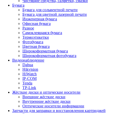
Чистящие средства, салфетки, смазки
Бумага
Бумага для сольвентной печати
Бумага для цветной лазерной печати
Инженерная бумага
Офисная бумага
Разное
Самоклеящаяся бумага
Термоэтикетки
Фотобумага
Цветная бумага
Широкоформатная бумага
Широкоформатная фотобумага
Видеонаблюдение
Dahua
Hikvision
HiWatch
IP-COM
Tenda
TP-Link
Жёсткие диски и оптические носители
Внешние жёсткие диски
Внутренние жёсткие диски
Оптические носители информации
Запчасти для заправки и восстановления картриджей