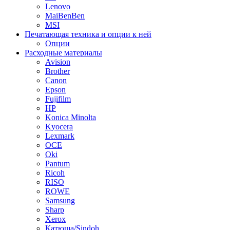
Lenovo
MaiBenBen
MSI
Печатающая техника и опции к ней
Опции
Расходные материалы
Avision
Brother
Canon
Epson
Fujifilm
HP
Konica Minolta
Kyocera
Lexmark
OCE
Oki
Pantum
Ricoh
RISO
ROWE
Samsung
Sharp
Xerox
Катюша/Sindoh