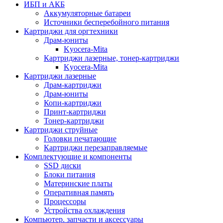
ИБП и АКБ
Аккумуляторные батареи
Источники бесперебойного питания
Картриджи для оргтехники
Драм-юниты
Kyocera-Mita
Картриджи лазерные, тонер-картриджи
Kyocera-Mita
Картриджи лазерные
Драм-картриджи
Драм-юниты
Копи-картриджи
Принт-картриджи
Тонер-картриджи
Картриджи струйные
Головки печатающие
Картриджи перезаправляемые
Комплектующие и компоненты
SSD диски
Блоки питания
Материнские платы
Оперативная память
Процессоры
Устройства охлаждения
Компьютер. запчасти и аксессуары