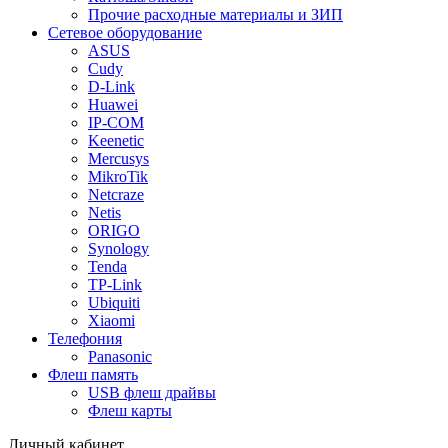
Прочие расходные материалы и ЗИП
Сетевое оборудование
ASUS
Cudy
D-Link
Huawei
IP-COM
Keenetic
Mercusys
MikroTik
Netcraze
Netis
ORIGO
Synology
Tenda
TP-Link
Ubiquiti
Xiaomi
Телефония
Panasonic
Флеш память
USB флеш драйвы
Флеш карты
Личный кабинет