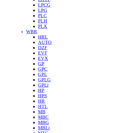
LPCG
LPG
PLC
PLH
PLX
WBR
HRL
AUTO
DZF
EVF
EVX
GP
GPC
GPL
GPLG
GPLi
HP
HPS
HR
HTL
MB
MBC
MBG
MBLi