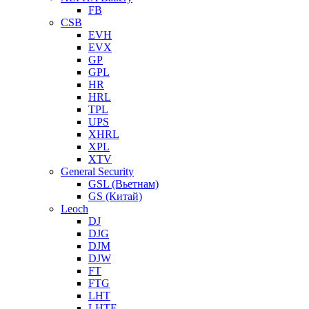
FB
CSB
EVH
EVX
GP
GPL
HR
HRL
TPL
UPS
XHRL
XPL
XTV
General Security
GSL (Вьетнам)
GS (Китай)
Leoch
DJ
DJG
DJM
DJW
FT
FTG
LHT
LHTF