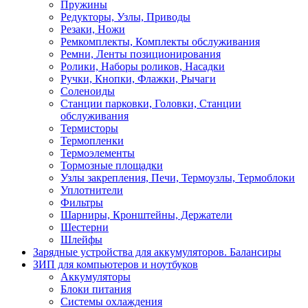
Пружины
Редукторы, Узлы, Приводы
Резаки, Ножи
Ремкомплекты, Комплекты обслуживания
Ремни, Ленты позиционирования
Ролики, Наборы роликов, Насадки
Ручки, Кнопки, Флажки, Рычаги
Соленоиды
Станции парковки, Головки, Станции
обслуживания
Термисторы
Термопленки
Термоэлементы
Тормозные площадки
Узлы закрепления, Печи, Термоузлы, Термоблоки
Уплотнители
Фильтры
Шарниры, Кронштейны, Держатели
Шестерни
Шлейфы
Зарядные устройства для аккумуляторов. Балансиры
ЗИП для компьютеров и ноутбуков
Аккумуляторы
Блоки питания
Системы охлаждения