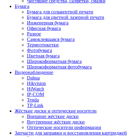
Чистящие средства, салфетки, смазки
Бумага
Бумага для сольвентной печати
Бумага для цветной лазерной печати
Инженерная бумага
Офисная бумага
Разное
Самоклеящаяся бумага
Термоэтикетки
Фотобумага
Цветная бумага
Широкоформатная бумага
Широкоформатная фотобумага
Видеонаблюдение
Dahua
Hikvision
HiWatch
IP-COM
Tenda
TP-Link
Жёсткие диски и оптические носители
Внешние жёсткие диски
Внутренние жёсткие диски
Оптические носители информации
Запчасти для заправки и восстановления картриджей