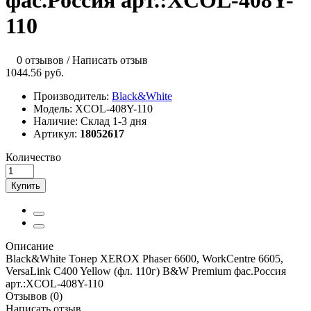
фас.Россия арт.:XCOL-408Y-
110
0 отзывов
/
Написать отзыв
1044.56 руб.
Производитель:
Black&White
Модель:
XCOL-408Y-110
Наличие:
Склад 1-3 дня
Артикул:
18052617
Количество
Купить
Описание
Black&White Тонер XEROX Phaser 6600, WorkCentre 6605,
VersaLink C400 Yellow (фл. 110г) B&W Premium фас.Россия
арт.:XCOL-408Y-110
Отзывов (0)
Написать отзыв