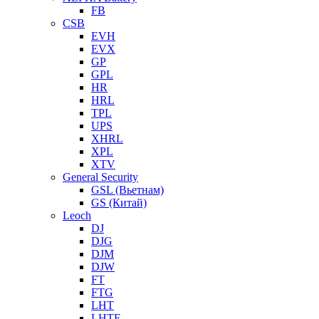
FB
CSB
EVH
EVX
GP
GPL
HR
HRL
TPL
UPS
XHRL
XPL
XTV
General Security
GSL (Вьетнам)
GS (Китай)
Leoch
DJ
DJG
DJM
DJW
FT
FTG
LHT
LHTF