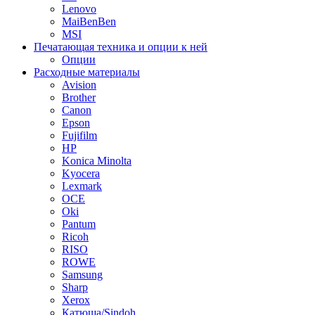
Lenovo
MaiBenBen
MSI
Печатающая техника и опции к ней
Опции
Расходные материалы
Avision
Brother
Canon
Epson
Fujifilm
HP
Konica Minolta
Kyocera
Lexmark
OCE
Oki
Pantum
Ricoh
RISO
ROWE
Samsung
Sharp
Xerox
Катюша/Sindoh