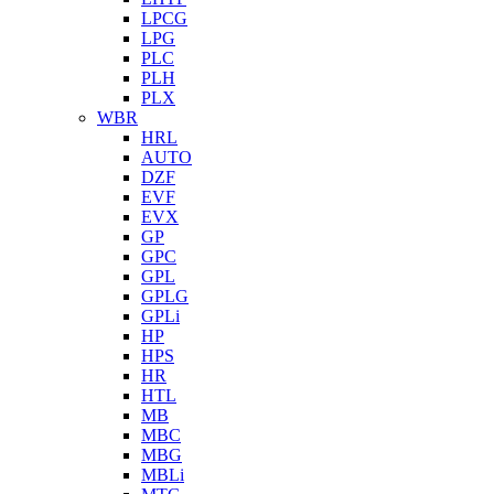
LPCG
LPG
PLC
PLH
PLX
WBR
HRL
AUTO
DZF
EVF
EVX
GP
GPC
GPL
GPLG
GPLi
HP
HPS
HR
HTL
MB
MBC
MBG
MBLi