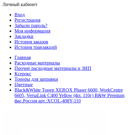
Личный кабинет
Вход
Регистрация
Забыли пароль?
Моя информация
Закладки
История заказов
История транзакций
Главная
Расходные материалы
Прочие расходные материалы и ЗИП
Ксерокс
Тонеры для заправки
Цветные
Black&White Тонер XEROX Phaser 6600, WorkCentre
6605, VersaLink C400 Yellow (фл. 110г) B&W Premium
фас.Россия арт.:XCOL-408Y-110