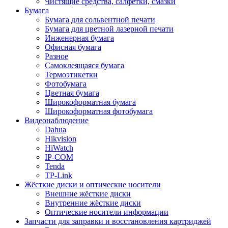
Чистящие средства, салфетки, смазки
Бумага
Бумага для сольвентной печати
Бумага для цветной лазерной печати
Инженерная бумага
Офисная бумага
Разное
Самоклеящаяся бумага
Термоэтикетки
Фотобумага
Цветная бумага
Широкоформатная бумага
Широкоформатная фотобумага
Видеонаблюдение
Dahua
Hikvision
HiWatch
IP-COM
Tenda
TP-Link
Жёсткие диски и оптические носители
Внешние жёсткие диски
Внутренние жёсткие диски
Оптические носители информации
Запчасти для заправки и восстановления картриджей