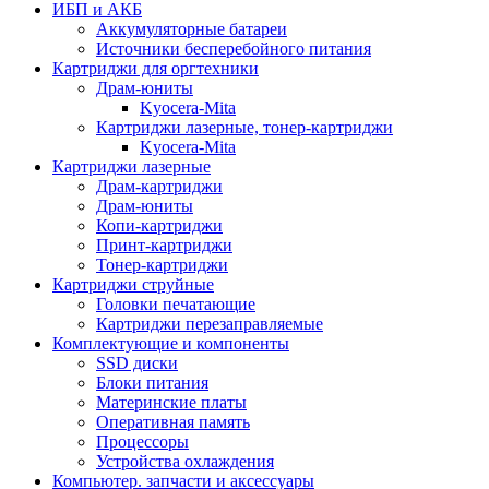
ИБП и АКБ
Аккумуляторные батареи
Источники бесперебойного питания
Картриджи для оргтехники
Драм-юниты
Kyocera-Mita
Картриджи лазерные, тонер-картриджи
Kyocera-Mita
Картриджи лазерные
Драм-картриджи
Драм-юниты
Копи-картриджи
Принт-картриджи
Тонер-картриджи
Картриджи струйные
Головки печатающие
Картриджи перезаправляемые
Комплектующие и компоненты
SSD диски
Блоки питания
Материнские платы
Оперативная память
Процессоры
Устройства охлаждения
Компьютер. запчасти и аксессуары