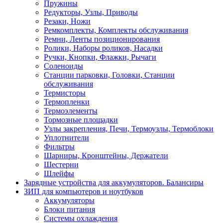
Пружины
Редукторы, Узлы, Приводы
Резаки, Ножи
Ремкомплекты, Комплекты обслуживания
Ремни, Ленты позиционирования
Ролики, Наборы роликов, Насадки
Ручки, Кнопки, Флажки, Рычаги
Соленоиды
Станции парковки, Головки, Станции
обслуживания
Термисторы
Термопленки
Термоэлементы
Тормозные площадки
Узлы закрепления, Печи, Термоузлы, Термоблоки
Уплотнители
Фильтры
Шарниры, Кронштейны, Держатели
Шестерни
Шлейфы
Зарядные устройства для аккумуляторов. Балансиры
ЗИП для компьютеров и ноутбуков
Аккумуляторы
Блоки питания
Системы охлаждения