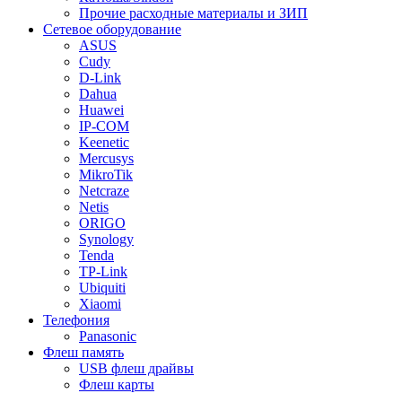
Прочие расходные материалы и ЗИП
Сетевое оборудование
ASUS
Cudy
D-Link
Dahua
Huawei
IP-COM
Keenetic
Mercusys
MikroTik
Netcraze
Netis
ORIGO
Synology
Tenda
TP-Link
Ubiquiti
Xiaomi
Телефония
Panasonic
Флеш память
USB флеш драйвы
Флеш карты