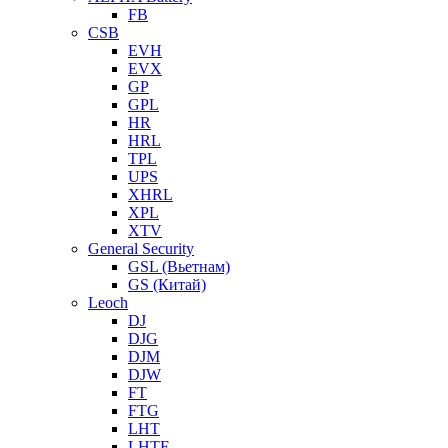
FB
CSB
EVH
EVX
GP
GPL
HR
HRL
TPL
UPS
XHRL
XPL
XTV
General Security
GSL (Вьетнам)
GS (Китай)
Leoch
DJ
DJG
DJM
DJW
FT
FTG
LHT
LHTF