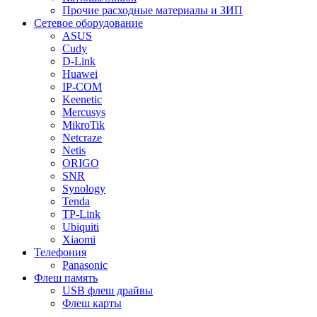
Прочие расходные материалы и ЗИП
Сетевое оборудование
ASUS
Cudy
D-Link
Huawei
IP-COM
Keenetic
Mercusys
MikroTik
Netcraze
Netis
ORIGO
SNR
Synology
Tenda
TP-Link
Ubiquiti
Xiaomi
Телефония
Panasonic
Флеш память
USB флеш драйвы
Флеш карты