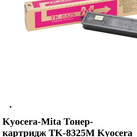
Kyocera-Mita Тонер-
картридж TK-8325M Kyocera