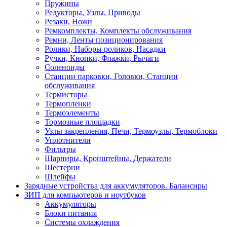
Пружины
Редукторы, Узлы, Приводы
Резаки, Ножи
Ремкомплекты, Комплекты обслуживания
Ремни, Ленты позиционирования
Ролики, Наборы роликов, Насадки
Ручки, Кнопки, Флажки, Рычаги
Соленоиды
Станции парковки, Головки, Станции
обслуживания
Термисторы
Термопленки
Термоэлементы
Тормозные площадки
Узлы закрепления, Печи, Термоузлы, Термоблоки
Уплотнители
Фильтры
Шарниры, Кронштейны, Держатели
Шестерни
Шлейфы
Зарядные устройства для аккумуляторов. Балансиры
ЗИП для компьютеров и ноутбуков
Аккумуляторы
Блоки питания
Системы охлаждения