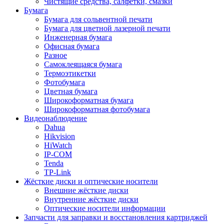
Чистящие средства, салфетки, смазки
Бумага
Бумага для сольвентной печати
Бумага для цветной лазерной печати
Инженерная бумага
Офисная бумага
Разное
Самоклеящаяся бумага
Термоэтикетки
Фотобумага
Цветная бумага
Широкоформатная бумага
Широкоформатная фотобумага
Видеонаблюдение
Dahua
Hikvision
HiWatch
IP-COM
Tenda
TP-Link
Жёсткие диски и оптические носители
Внешние жёсткие диски
Внутренние жёсткие диски
Оптические носители информации
Запчасти для заправки и восстановления картриджей