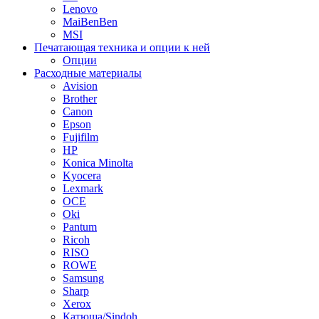
Lenovo
MaiBenBen
MSI
Печатающая техника и опции к ней
Опции
Расходные материалы
Avision
Brother
Canon
Epson
Fujifilm
HP
Konica Minolta
Kyocera
Lexmark
OCE
Oki
Pantum
Ricoh
RISO
ROWE
Samsung
Sharp
Xerox
Катюша/Sindoh