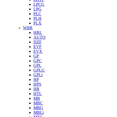
LPCG
LPG
PLC
PLH
PLX
WBR
HRL
AUTO
DZF
EVF
EVX
GP
GPC
GPL
GPLG
GPLi
HP
HPS
HR
HTL
MB
MBC
MBG
MBLi