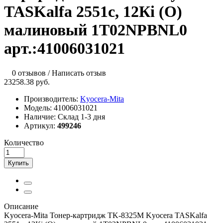
TASKalfa 2551c, 12Кi (O)
малиновый 1T02NPBNL0
арт.:41006031021
0 отзывов
/
Написать отзыв
23258.38 руб.
Производитель:
Kyocera-Mita
Модель:
41006031021
Наличие:
Склад 1-3 дня
Артикул:
499246
Количество
Купить
Описание
Kyocera-Mita Тонер-картридж TK-8325M Kyocera TASKalfa