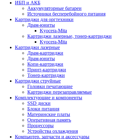
ИБП и АКБ
Аккумуляторные батареи
Источники бесперебойного питания
Картриджи для оргтехники
Драм-юниты
Kyocera-Mita
Картриджи лазерные, тонер-картриджи
Kyocera-Mita
Картриджи лазерные
Драм-картриджи
Драм-юниты
Копи-картриджи
Принт-картриджи
Тонер-картриджи
Картриджи струйные
Головки печатающие
Картриджи перезаправляемые
Комплектующие и компоненты
SSD диски
Блоки питания
Материнские платы
Оперативная память
Процессоры
Устройства охлаждения
Компьютер. запчасти и аксессуары