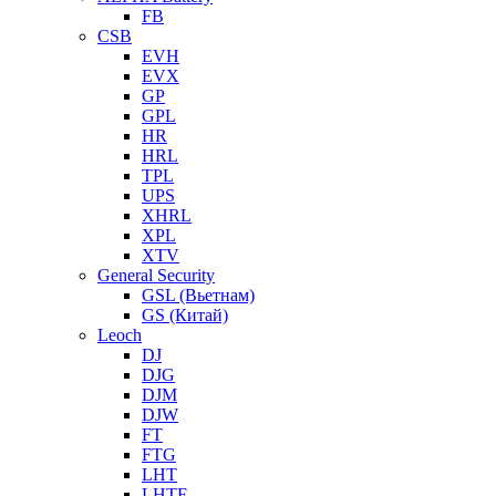
FB
CSB
EVH
EVX
GP
GPL
HR
HRL
TPL
UPS
XHRL
XPL
XTV
General Security
GSL (Вьетнам)
GS (Китай)
Leoch
DJ
DJG
DJM
DJW
FT
FTG
LHT
LHTF