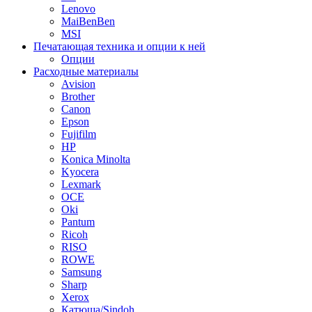
Lenovo
MaiBenBen
MSI
Печатающая техника и опции к ней
Опции
Расходные материалы
Avision
Brother
Canon
Epson
Fujifilm
HP
Konica Minolta
Kyocera
Lexmark
OCE
Oki
Pantum
Ricoh
RISO
ROWE
Samsung
Sharp
Xerox
Катюша/Sindoh