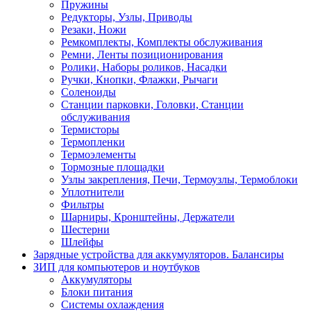
Пружины
Редукторы, Узлы, Приводы
Резаки, Ножи
Ремкомплекты, Комплекты обслуживания
Ремни, Ленты позиционирования
Ролики, Наборы роликов, Насадки
Ручки, Кнопки, Флажки, Рычаги
Соленоиды
Станции парковки, Головки, Станции
обслуживания
Термисторы
Термопленки
Термоэлементы
Тормозные площадки
Узлы закрепления, Печи, Термоузлы, Термоблоки
Уплотнители
Фильтры
Шарниры, Кронштейны, Держатели
Шестерни
Шлейфы
Зарядные устройства для аккумуляторов. Балансиры
ЗИП для компьютеров и ноутбуков
Аккумуляторы
Блоки питания
Системы охлаждения