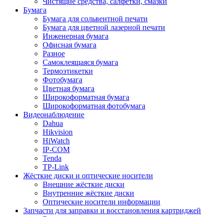
Чистящие средства, салфетки, смазки
Бумага
Бумага для сольвентной печати
Бумага для цветной лазерной печати
Инженерная бумага
Офисная бумага
Разное
Самоклеящаяся бумага
Термоэтикетки
Фотобумага
Цветная бумага
Широкоформатная бумага
Широкоформатная фотобумага
Видеонаблюдение
Dahua
Hikvision
HiWatch
IP-COM
Tenda
TP-Link
Жёсткие диски и оптические носители
Внешние жёсткие диски
Внутренние жёсткие диски
Оптические носители информации
Запчасти для заправки и восстановления картриджей