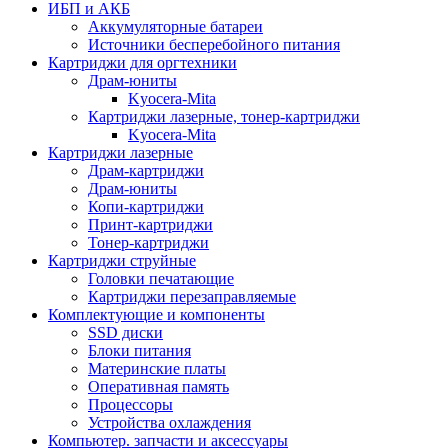
ИБП и АКБ
Аккумуляторные батареи
Источники бесперебойного питания
Картриджи для оргтехники
Драм-юниты
Kyocera-Mita
Картриджи лазерные, тонер-картриджи
Kyocera-Mita
Картриджи лазерные
Драм-картриджи
Драм-юниты
Копи-картриджи
Принт-картриджи
Тонер-картриджи
Картриджи струйные
Головки печатающие
Картриджи перезаправляемые
Комплектующие и компоненты
SSD диски
Блоки питания
Материнские платы
Оперативная память
Процессоры
Устройства охлаждения
Компьютер. запчасти и аксессуары