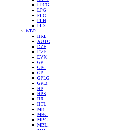
LPCG
LPG
PLC
PLH
PLX
WBR
HRL
AUTO
DZF
EVF
EVX
GP
GPC
GPL
GPLG
GPLi
HP
HPS
HR
HTL
MB
MBC
MBG
MBLi