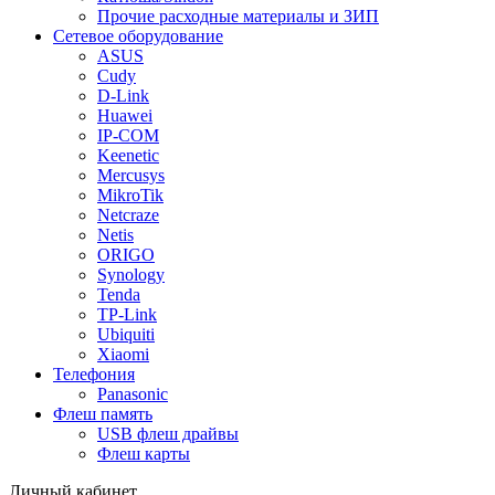
Прочие расходные материалы и ЗИП
Сетевое оборудование
ASUS
Cudy
D-Link
Huawei
IP-COM
Keenetic
Mercusys
MikroTik
Netcraze
Netis
ORIGO
Synology
Tenda
TP-Link
Ubiquiti
Xiaomi
Телефония
Panasonic
Флеш память
USB флеш драйвы
Флеш карты
Личный кабинет