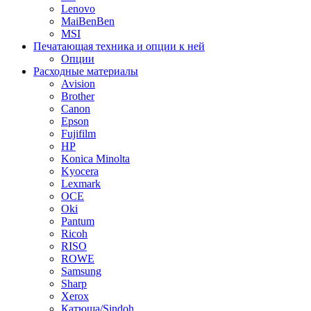
Lenovo
MaiBenBen
MSI
Печатающая техника и опции к ней
Опции
Расходные материалы
Avision
Brother
Canon
Epson
Fujifilm
HP
Konica Minolta
Kyocera
Lexmark
OCE
Oki
Pantum
Ricoh
RISO
ROWE
Samsung
Sharp
Xerox
Катюша/Sindoh