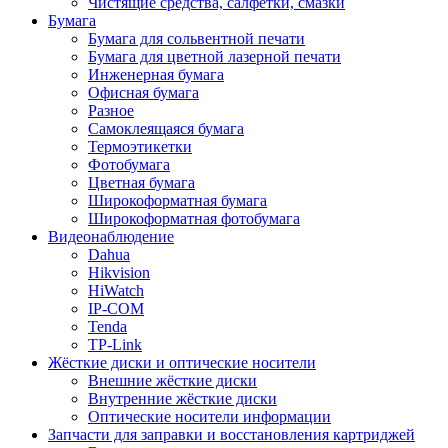
Чистящие средства, салфетки, смазки
Бумага
Бумага для сольвентной печати
Бумага для цветной лазерной печати
Инженерная бумага
Офисная бумага
Разное
Самоклеящаяся бумага
Термоэтикетки
Фотобумага
Цветная бумага
Широкоформатная бумага
Широкоформатная фотобумага
Видеонаблюдение
Dahua
Hikvision
HiWatch
IP-COM
Tenda
TP-Link
Жёсткие диски и оптические носители
Внешние жёсткие диски
Внутренние жёсткие диски
Оптические носители информации
Запчасти для заправки и восстановления картриджей