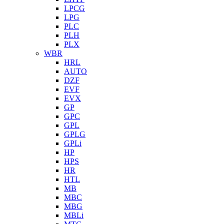
LPCG
LPG
PLC
PLH
PLX
WBR
HRL
AUTO
DZF
EVF
EVX
GP
GPC
GPL
GPLG
GPLi
HP
HPS
HR
HTL
MB
MBC
MBG
MBLi