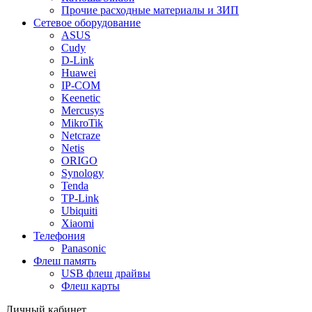
Прочие расходные материалы и ЗИП
Сетевое оборудование
ASUS
Cudy
D-Link
Huawei
IP-COM
Keenetic
Mercusys
MikroTik
Netcraze
Netis
ORIGO
Synology
Tenda
TP-Link
Ubiquiti
Xiaomi
Телефония
Panasonic
Флеш память
USB флеш драйвы
Флеш карты
Личный кабинет