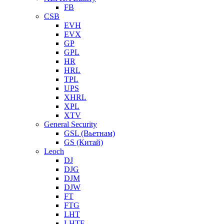
FB
CSB
EVH
EVX
GP
GPL
HR
HRL
TPL
UPS
XHRL
XPL
XTV
General Security
GSL (Вьетнам)
GS (Китай)
Leoch
DJ
DJG
DJM
DJW
FT
FTG
LHT
LHTF