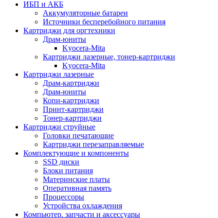
ИБП и АКБ
Аккумуляторные батареи
Источники бесперебойного питания
Картриджи для оргтехники
Драм-юниты
Kyocera-Mita
Картриджи лазерные, тонер-картриджи
Kyocera-Mita
Картриджи лазерные
Драм-картриджи
Драм-юниты
Копи-картриджи
Принт-картриджи
Тонер-картриджи
Картриджи струйные
Головки печатающие
Картриджи перезаправляемые
Комплектующие и компоненты
SSD диски
Блоки питания
Материнские платы
Оперативная память
Процессоры
Устройства охлаждения
Компьютер. запчасти и аксессуары