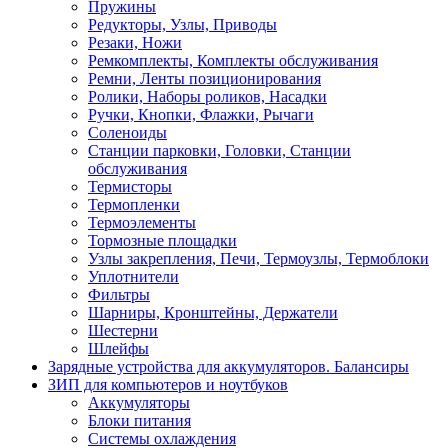
Пружины
Редукторы, Узлы, Приводы
Резаки, Ножи
Ремкомплекты, Комплекты обслуживания
Ремни, Ленты позиционирования
Ролики, Наборы роликов, Насадки
Ручки, Кнопки, Флажки, Рычаги
Соленоиды
Станции парковки, Головки, Станции
обслуживания
Термисторы
Термопленки
Термоэлементы
Тормозные площадки
Узлы закрепления, Печи, Термоузлы, Термоблоки
Уплотнители
Фильтры
Шарниры, Кронштейны, Держатели
Шестерни
Шлейфы
Зарядные устройства для аккумуляторов. Балансиры
ЗИП для компьютеров и ноутбуков
Аккумуляторы
Блоки питания
Системы охлаждения