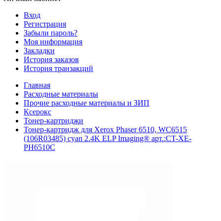
Вход
Регистрация
Забыли пароль?
Моя информация
Закладки
История заказов
История транзакций
Главная
Расходные материалы
Прочие расходные материалы и ЗИП
Ксерокс
Тонер-картриджи
Тонер-картридж для Xerox Phaser 6510, WC6515
(106R03485) cyan 2.4K ELP Imaging® арт.:CT-XE-
PH6510C