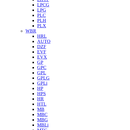
LPCG
LPG
PLC
PLH
PLX
WBR
HRL
AUTO
DZF
EVF
EVX
GP
GPC
GPL
GPLG
GPLi
HP
HPS
HR
HTL
MB
MBC
MBG
MBLi