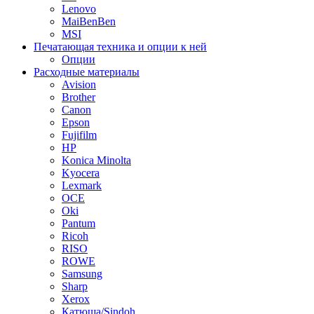
Lenovo
MaiBenBen
MSI
Печатающая техника и опции к ней
Опции
Расходные материалы
Avision
Brother
Canon
Epson
Fujifilm
HP
Konica Minolta
Kyocera
Lexmark
OCE
Oki
Pantum
Ricoh
RISO
ROWE
Samsung
Sharp
Xerox
Катюша/Sindoh