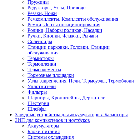
Пружины
Редукторы, Узлы, Приводы
Резаки, Ножи
Ремкомплекты, Комплекты обслуживания
Ремни, Ленты позиционирования
Ролики, Наборы роликов, Насадки
Ручки, Кнопки, Флажки, Рычаги
Соленоиды
Станции парковки, Головки, Станции
обслуживания
Термисторы
Термопленки
Термоэлементы
Тормозные площадки
Узлы закрепления, Печи, Термоузлы, Термоблоки
Уплотнители
Фильтры
Шарниры, Кронштейны, Держатели
Шестерни
Шлейфы
Зарядные устройства для аккумуляторов. Балансиры
ЗИП для компьютеров и ноутбуков
Аккумуляторы
Блоки питания
Системы охлаждения