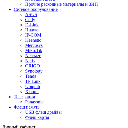
Прочие расходные материалы и ЗИП
Сетевое оборудование
ASUS
Cudy
D-Link
Huawei
IP-COM
Keenetic
Mercusys
MikroTik
Netcraze
Netis
ORIGO
Synology
Tenda
TP-Link
Ubiquiti
Xiaomi
Телефония
Panasonic
Флеш память
USB флеш драйвы
Флеш карты
Личный кабинет