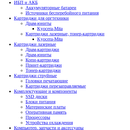
ИБП и АКБ
Аккумуляторные батареи
Источники бесперебойного питания
Картриджи для оргтехники
Драм-юниты
Kyocera-Mita
Картриджи лазерные, тонер-картриджи
Kyocera-Mita
Картриджи лазерные
Драм-картриджи
Драм-юниты
Копи-картриджи
Принт-картриджи
Тонер-картриджи
Картриджи струйные
Головки печатающие
Картриджи перезаправляемые
Комплектующие и компоненты
SSD диски
Блоки питания
Материнские платы
Оперативная память
Процессоры
Устройства охлаждения
Компьютер. запчасти и аксессуары