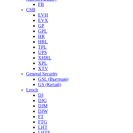
FB
CSB
EVH
EVX
GP
GPL
HR
HRL
TPL
UPS
XHRL
XPL
XTV
General Security
GSL (Вьетнам)
GS (Китай)
Leoch
DJ
DJG
DJM
DJW
FT
FTG
LHT
LHTF