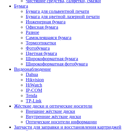
Чистящие средства, салфетки, смазки
Бумага
Бумага для сольвентной печати
Бумага для цветной лазерной печати
Инженерная бумага
Офисная бумага
Разное
Самоклеящаяся бумага
Термоэтикетки
Фотобумага
Цветная бумага
Широкоформатная бумага
Широкоформатная фотобумага
Видеонаблюдение
Dahua
Hikvision
HiWatch
IP-COM
Tenda
TP-Link
Жёсткие диски и оптические носители
Внешние жёсткие диски
Внутренние жёсткие диски
Оптические носители информации
Запчасти для заправки и восстановления картриджей