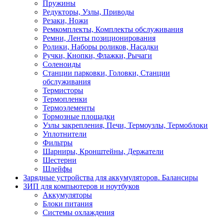
Пружины
Редукторы, Узлы, Приводы
Резаки, Ножи
Ремкомплекты, Комплекты обслуживания
Ремни, Ленты позиционирования
Ролики, Наборы роликов, Насадки
Ручки, Кнопки, Флажки, Рычаги
Соленоиды
Станции парковки, Головки, Станции
обслуживания
Термисторы
Термопленки
Термоэлементы
Тормозные площадки
Узлы закрепления, Печи, Термоузлы, Термоблоки
Уплотнители
Фильтры
Шарниры, Кронштейны, Держатели
Шестерни
Шлейфы
Зарядные устройства для аккумуляторов. Балансиры
ЗИП для компьютеров и ноутбуков
Аккумуляторы
Блоки питания
Системы охлаждения