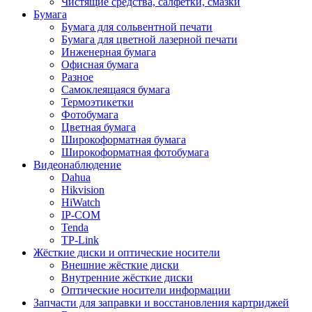
Чистящие средства, салфетки, смазки
Бумага
Бумага для сольвентной печати
Бумага для цветной лазерной печати
Инженерная бумага
Офисная бумага
Разное
Самоклеящаяся бумага
Термоэтикетки
Фотобумага
Цветная бумага
Широкоформатная бумага
Широкоформатная фотобумага
Видеонаблюдение
Dahua
Hikvision
HiWatch
IP-COM
Tenda
TP-Link
Жёсткие диски и оптические носители
Внешние жёсткие диски
Внутренние жёсткие диски
Оптические носители информации
Запчасти для заправки и восстановления картриджей