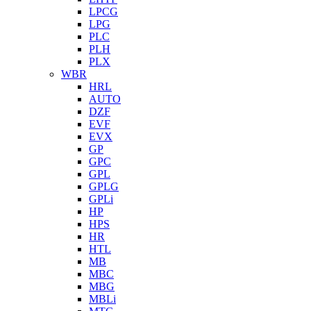
LPCG
LPG
PLC
PLH
PLX
WBR
HRL
AUTO
DZF
EVF
EVX
GP
GPC
GPL
GPLG
GPLi
HP
HPS
HR
HTL
MB
MBC
MBG
MBLi