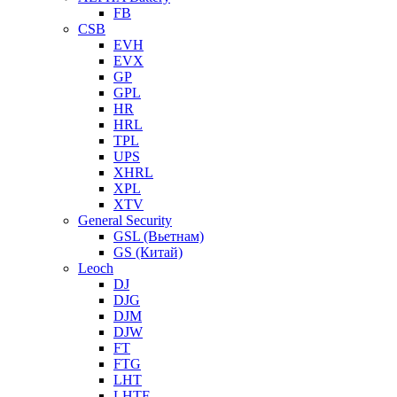
FB
CSB
EVH
EVX
GP
GPL
HR
HRL
TPL
UPS
XHRL
XPL
XTV
General Security
GSL (Вьетнам)
GS (Китай)
Leoch
DJ
DJG
DJM
DJW
FT
FTG
LHT
LHTF