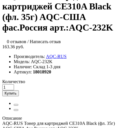
картриджей CE310A Black
(фл. 35г) AQC-США
фас.Россия арт.:AQC-232K
0 отзывов
/
Написать отзыв
163.36 руб.
Производитель:
AQC-RUS
Модель:
AQC-232K
Наличие:
Склад 1-3 дня
Артикул:
18018920
Количество
Купить
Описание
AQC-RUS Тонер для картриджей CE310A Black (фл. 35г)