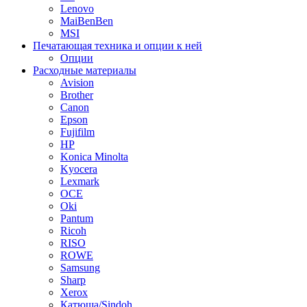
Lenovo
MaiBenBen
MSI
Печатающая техника и опции к ней
Опции
Расходные материалы
Avision
Brother
Canon
Epson
Fujifilm
HP
Konica Minolta
Kyocera
Lexmark
OCE
Oki
Pantum
Ricoh
RISO
ROWE
Samsung
Sharp
Xerox
Катюша/Sindoh