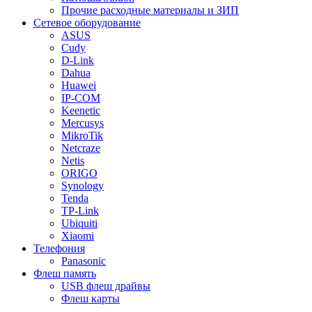
Прочие расходные материалы и ЗИП
Сетевое оборудование
ASUS
Cudy
D-Link
Dahua
Huawei
IP-COM
Keenetic
Mercusys
MikroTik
Netcraze
Netis
ORIGO
Synology
Tenda
TP-Link
Ubiquiti
Xiaomi
Телефония
Panasonic
Флеш память
USB флеш драйвы
Флеш карты