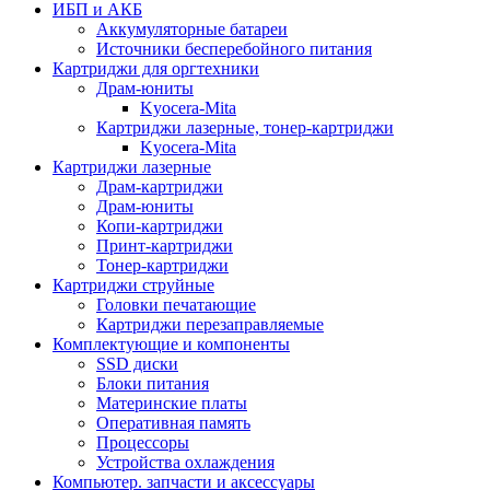
ИБП и АКБ
Аккумуляторные батареи
Источники бесперебойного питания
Картриджи для оргтехники
Драм-юниты
Kyocera-Mita
Картриджи лазерные, тонер-картриджи
Kyocera-Mita
Картриджи лазерные
Драм-картриджи
Драм-юниты
Копи-картриджи
Принт-картриджи
Тонер-картриджи
Картриджи струйные
Головки печатающие
Картриджи перезаправляемые
Комплектующие и компоненты
SSD диски
Блоки питания
Материнские платы
Оперативная память
Процессоры
Устройства охлаждения
Компьютер. запчасти и аксессуары