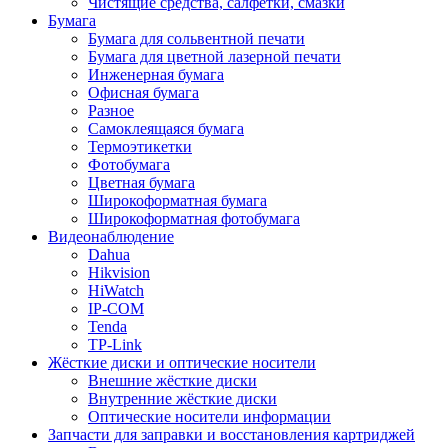
Чистящие средства, салфетки, смазки
Бумага
Бумага для сольвентной печати
Бумага для цветной лазерной печати
Инженерная бумага
Офисная бумага
Разное
Самоклеящаяся бумага
Термоэтикетки
Фотобумага
Цветная бумага
Широкоформатная бумага
Широкоформатная фотобумага
Видеонаблюдение
Dahua
Hikvision
HiWatch
IP-COM
Tenda
TP-Link
Жёсткие диски и оптические носители
Внешние жёсткие диски
Внутренние жёсткие диски
Оптические носители информации
Запчасти для заправки и восстановления картриджей