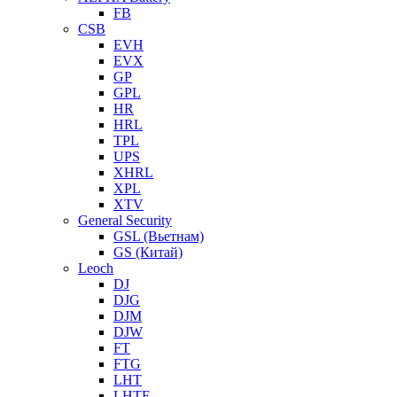
FB
CSB
EVH
EVX
GP
GPL
HR
HRL
TPL
UPS
XHRL
XPL
XTV
General Security
GSL (Вьетнам)
GS (Китай)
Leoch
DJ
DJG
DJM
DJW
FT
FTG
LHT
LHTF