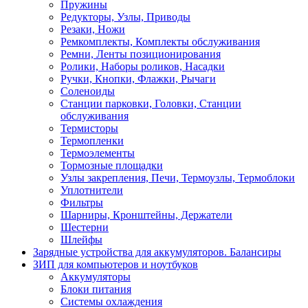
Пружины
Редукторы, Узлы, Приводы
Резаки, Ножи
Ремкомплекты, Комплекты обслуживания
Ремни, Ленты позиционирования
Ролики, Наборы роликов, Насадки
Ручки, Кнопки, Флажки, Рычаги
Соленоиды
Станции парковки, Головки, Станции
обслуживания
Термисторы
Термопленки
Термоэлементы
Тормозные площадки
Узлы закрепления, Печи, Термоузлы, Термоблоки
Уплотнители
Фильтры
Шарниры, Кронштейны, Держатели
Шестерни
Шлейфы
Зарядные устройства для аккумуляторов. Балансиры
ЗИП для компьютеров и ноутбуков
Аккумуляторы
Блоки питания
Системы охлаждения