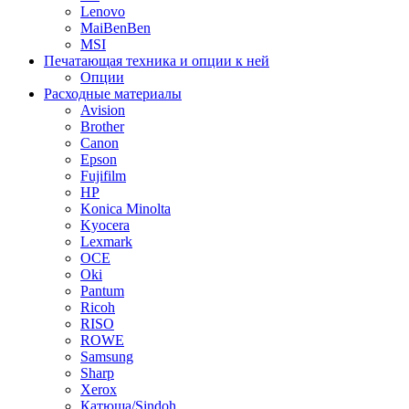
Lenovo
MaiBenBen
MSI
Печатающая техника и опции к ней
Опции
Расходные материалы
Avision
Brother
Canon
Epson
Fujifilm
HP
Konica Minolta
Kyocera
Lexmark
OCE
Oki
Pantum
Ricoh
RISO
ROWE
Samsung
Sharp
Xerox
Катюша/Sindoh