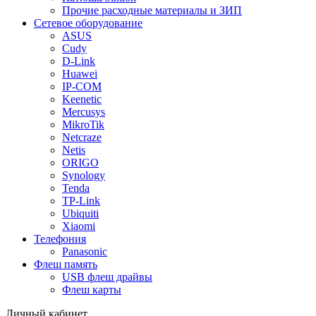
Прочие расходные материалы и ЗИП
Сетевое оборудование
ASUS
Cudy
D-Link
Huawei
IP-COM
Keenetic
Mercusys
MikroTik
Netcraze
Netis
ORIGO
Synology
Tenda
TP-Link
Ubiquiti
Xiaomi
Телефония
Panasonic
Флеш память
USB флеш драйвы
Флеш карты
Личный кабинет