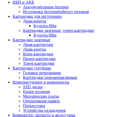
ИБП и АКБ
Аккумуляторные батареи
Источники бесперебойного питания
Картриджи для оргтехники
Драм-юниты
Kyocera-Mita
Картриджи лазерные, тонер-картриджи
Kyocera-Mita
Картриджи лазерные
Драм-картриджи
Драм-юниты
Копи-картриджи
Принт-картриджи
Тонер-картриджи
Картриджи струйные
Головки печатающие
Картриджи перезаправляемые
Комплектующие и компоненты
SSD диски
Блоки питания
Материнские платы
Оперативная память
Процессоры
Устройства охлаждения
Компьютер. запчасти и аксессуары