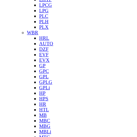
LPCG
LPG
PLC
PLH
PLX
WBR
HRL
AUTO
DZF
EVF
EVX
GP
GPC
GPL
GPLG
GPLi
HP
HPS
HR
HTL
MB
MBC
MBG
MBLi