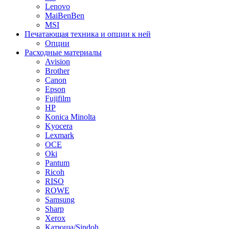
Lenovo
MaiBenBen
MSI
Печатающая техника и опции к ней
Опции
Расходные материалы
Avision
Brother
Canon
Epson
Fujifilm
HP
Konica Minolta
Kyocera
Lexmark
OCE
Oki
Pantum
Ricoh
RISO
ROWE
Samsung
Sharp
Xerox
Катюша/Sindoh