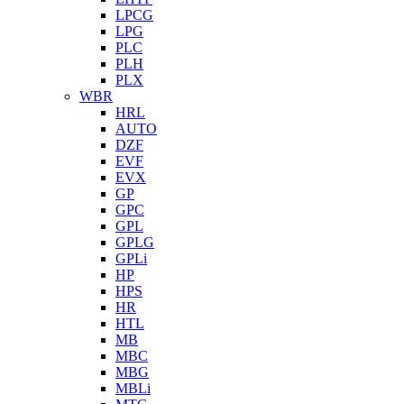
LPCG
LPG
PLC
PLH
PLX
WBR
HRL
AUTO
DZF
EVF
EVX
GP
GPC
GPL
GPLG
GPLi
HP
HPS
HR
HTL
MB
MBC
MBG
MBLi