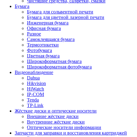
Чистящие средства, салфетки, смазки
Бумага
Бумага для сольвентной печати
Бумага для цветной лазерной печати
Инженерная бумага
Офисная бумага
Разное
Самоклеящаяся бумага
Термоэтикетки
Фотобумага
Цветная бумага
Широкоформатная бумага
Широкоформатная фотобумага
Видеонаблюдение
Dahua
Hikvision
HiWatch
IP-COM
Tenda
TP-Link
Жёсткие диски и оптические носители
Внешние жёсткие диски
Внутренние жёсткие диски
Оптические носители информации
Запчасти для заправки и восстановления картриджей