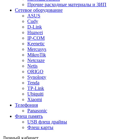
Прочие расходные материалы и ЗИП
Сетевое оборудование
ASUS
Cudy
D-Link
Huawei
IP-COM
Keenetic
Mercusys
MikroTik
Netcraze
Netis
ORIGO
Synology
Tenda
TP-Link
Ubiquiti
Xiaomi
Телефония
Panasonic
Флеш память
USB флеш драйвы
Флеш карты
Личный кабинет