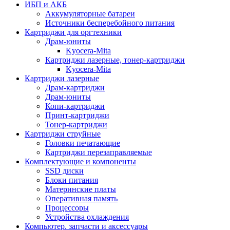
ИБП и АКБ
Аккумуляторные батареи
Источники бесперебойного питания
Картриджи для оргтехники
Драм-юниты
Kyocera-Mita
Картриджи лазерные, тонер-картриджи
Kyocera-Mita
Картриджи лазерные
Драм-картриджи
Драм-юниты
Копи-картриджи
Принт-картриджи
Тонер-картриджи
Картриджи струйные
Головки печатающие
Картриджи перезаправляемые
Комплектующие и компоненты
SSD диски
Блоки питания
Материнские платы
Оперативная память
Процессоры
Устройства охлаждения
Компьютер. запчасти и аксессуары