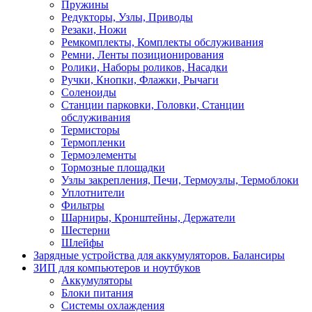
Пружины
Редукторы, Узлы, Приводы
Резаки, Ножи
Ремкомплекты, Комплекты обслуживания
Ремни, Ленты позиционирования
Ролики, Наборы роликов, Насадки
Ручки, Кнопки, Флажки, Рычаги
Соленоиды
Станции парковки, Головки, Станции
обслуживания
Термисторы
Термопленки
Термоэлементы
Тормозные площадки
Узлы закрепления, Печи, Термоузлы, Термоблоки
Уплотнители
Фильтры
Шарниры, Кронштейны, Держатели
Шестерни
Шлейфы
Зарядные устройства для аккумуляторов. Балансиры
ЗИП для компьютеров и ноутбуков
Аккумуляторы
Блоки питания
Системы охлаждения