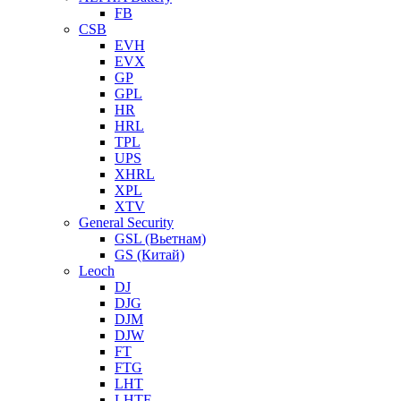
FB
CSB
EVH
EVX
GP
GPL
HR
HRL
TPL
UPS
XHRL
XPL
XTV
General Security
GSL (Вьетнам)
GS (Китай)
Leoch
DJ
DJG
DJM
DJW
FT
FTG
LHT
LHTF