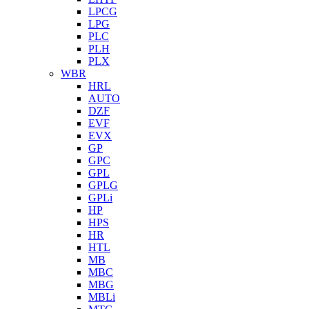
LPCG
LPG
PLC
PLH
PLX
WBR
HRL
AUTO
DZF
EVF
EVX
GP
GPC
GPL
GPLG
GPLi
HP
HPS
HR
HTL
MB
MBC
MBG
MBLi