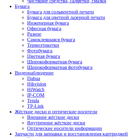
Чистящие средства, салфетки, смазки
Бумага
Бумага для сольвентной печати
Бумага для цветной лазерной печати
Инженерная бумага
Офисная бумага
Разное
Самоклеящаяся бумага
Термоэтикетки
Фотобумага
Цветная бумага
Широкоформатная бумага
Широкоформатная фотобумага
Видеонаблюдение
Dahua
Hikvision
HiWatch
IP-COM
Tenda
TP-Link
Жёсткие диски и оптические носители
Внешние жёсткие диски
Внутренние жёсткие диски
Оптические носители информации
Запчасти для заправки и восстановления картриджей