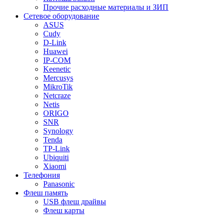
Прочие расходные материалы и ЗИП
Сетевое оборудование
ASUS
Cudy
D-Link
Huawei
IP-COM
Keenetic
Mercusys
MikroTik
Netcraze
Netis
ORIGO
SNR
Synology
Tenda
TP-Link
Ubiquiti
Xiaomi
Телефония
Panasonic
Флеш память
USB флеш драйвы
Флеш карты