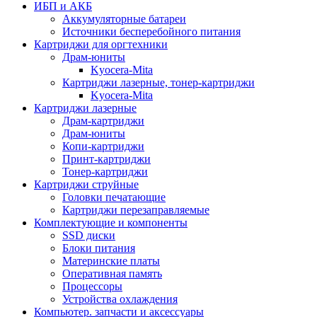
ИБП и АКБ
Аккумуляторные батареи
Источники бесперебойного питания
Картриджи для оргтехники
Драм-юниты
Kyocera-Mita
Картриджи лазерные, тонер-картриджи
Kyocera-Mita
Картриджи лазерные
Драм-картриджи
Драм-юниты
Копи-картриджи
Принт-картриджи
Тонер-картриджи
Картриджи струйные
Головки печатающие
Картриджи перезаправляемые
Комплектующие и компоненты
SSD диски
Блоки питания
Материнские платы
Оперативная память
Процессоры
Устройства охлаждения
Компьютер. запчасти и аксессуары