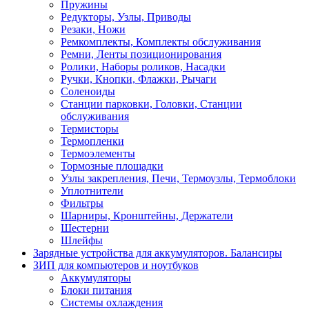
Пружины
Редукторы, Узлы, Приводы
Резаки, Ножи
Ремкомплекты, Комплекты обслуживания
Ремни, Ленты позиционирования
Ролики, Наборы роликов, Насадки
Ручки, Кнопки, Флажки, Рычаги
Соленоиды
Станции парковки, Головки, Станции
обслуживания
Термисторы
Термопленки
Термоэлементы
Тормозные площадки
Узлы закрепления, Печи, Термоузлы, Термоблоки
Уплотнители
Фильтры
Шарниры, Кронштейны, Держатели
Шестерни
Шлейфы
Зарядные устройства для аккумуляторов. Балансиры
ЗИП для компьютеров и ноутбуков
Аккумуляторы
Блоки питания
Системы охлаждения