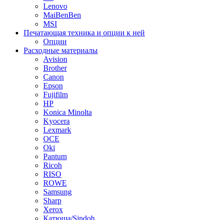
Lenovo
MaiBenBen
MSI
Печатающая техника и опции к ней
Опции
Расходные материалы
Avision
Brother
Canon
Epson
Fujifilm
HP
Konica Minolta
Kyocera
Lexmark
OCE
Oki
Pantum
Ricoh
RISO
ROWE
Samsung
Sharp
Xerox
Катюша/Sindoh