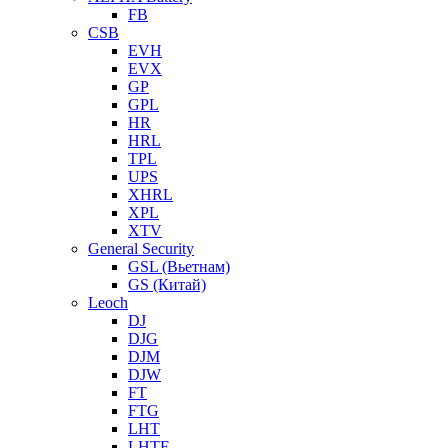
FB
CSB
EVH
EVX
GP
GPL
HR
HRL
TPL
UPS
XHRL
XPL
XTV
General Security
GSL (Вьетнам)
GS (Китай)
Leoch
DJ
DJG
DJM
DJW
FT
FTG
LHT
LHTF