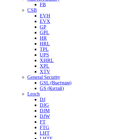
FB
CSB
EVH
EVX
GP
GPL
HR
HRL
TPL
UPS
XHRL
XPL
XTV
General Security
GSL (Вьетнам)
GS (Китай)
Leoch
DJ
DJG
DJM
DJW
FT
FTG
LHT
LHTF