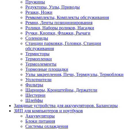
Пружины
Редукторы, Узлы, Приводы
Резаки, Ножи
Ремкомплекты, Комплекты обслуживания
Ремни, Ленты позиционирования
Ролики, Наборы роликов, Насадки
Ручки, Кнопки, Флажки, Рычаги
Соленоиды
Станции парковки, Головки, Станции
обслуживания
Термисторы
Термопленки
Термоэлементы
Тормозные площадки
Узлы закрепления, Печи, Термоузлы, Термоблоки
Уплотнители
Фильтры
Шарниры, Кронштейны, Держатели
Шестерни
Шлейфы
Зарядные устройства для аккумуляторов. Балансиры
ЗИП для компьютеров и ноутбуков
Аккумуляторы
Блоки питания
Системы охлаждения