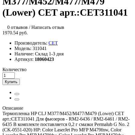
M377/M452/M477/M479
(Lower) CET арт.:CET311041
0 отзывов
/
Написать отзыв
1970.54 руб.
Производитель:
CET
Модель:
311041
Наличие:
Склад 1-3 дня
Артикул:
18060423
Количество
Купить
Описание
Термопленка HP CLJ M377/M452/M477/M479 (Lower) CET
арт.:CET311041 Для фьюзеров - RM2-6436 / RM2-6461 / RM2-
6435 В комплекте поставляется 0,2 г смазки Permalub G No. 2
(CK-0551-020) HP: Color LaserJet Pro MFP M479fnw, Color