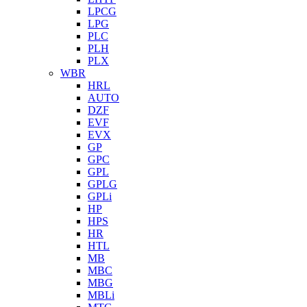
LPCG
LPG
PLC
PLH
PLX
WBR
HRL
AUTO
DZF
EVF
EVX
GP
GPC
GPL
GPLG
GPLi
HP
HPS
HR
HTL
MB
MBC
MBG
MBLi