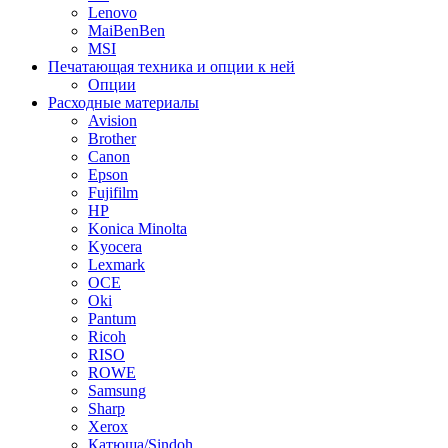
Lenovo
MaiBenBen
MSI
Печатающая техника и опции к ней
Опции
Расходные материалы
Avision
Brother
Canon
Epson
Fujifilm
HP
Konica Minolta
Kyocera
Lexmark
OCE
Oki
Pantum
Ricoh
RISO
ROWE
Samsung
Sharp
Xerox
Катюша/Sindoh