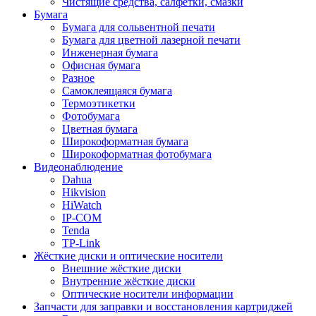
Чистящие средства, салфетки, смазки
Бумага
Бумага для сольвентной печати
Бумага для цветной лазерной печати
Инженерная бумага
Офисная бумага
Разное
Самоклеящаяся бумага
Термоэтикетки
Фотобумага
Цветная бумага
Широкоформатная бумага
Широкоформатная фотобумага
Видеонаблюдение
Dahua
Hikvision
HiWatch
IP-COM
Tenda
TP-Link
Жёсткие диски и оптические носители
Внешние жёсткие диски
Внутренние жёсткие диски
Оптические носители информации
Запчасти для заправки и восстановления картриджей