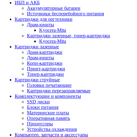
ИБП и АКБ
Аккумуляторные батареи
Источники бесперебойного питания
Картриджи для оргтехники
Драм-юниты
Kyocera-Mita
Картриджи лазерные, тонер-картриджи
Kyocera-Mita
Картриджи лазерные
Драм-картриджи
Драм-юниты
Копи-картриджи
Принт-картриджи
Тонер-картриджи
Картриджи струйные
Головки печатающие
Картриджи перезаправляемые
Комплектующие и компоненты
SSD диски
Блоки питания
Материнские платы
Оперативная память
Процессоры
Устройства охлаждения
Компьютер. запчасти и аксессуары