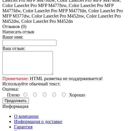
LaserJet Pro MFP M479fdw, Color LaserJet Pro MFP M479dw,
Color LaserJet Pro MFP M477fnw, Color LaserJet Pro MFP
M477fdw, Color LaserJet Pro MFP M477fdn, Color LaserJet Pro
MFP M377dw, Color LaserJet Pro M452nw, Color LaserJet Pro
M452dw, Color LaserJet Pro M452dn
Отзывов (0)
Написать отзыв
Ваше имя:
Ваш отзыв:
Примечание:
HTML разметка не поддерживается!
Используйте обычный текст.
Оценка:
Плохо
Хорошо
Продолжить
Информация
О компании
Информация о доставке
Гарантия