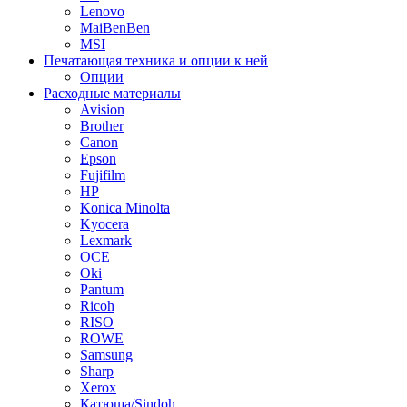
Lenovo
MaiBenBen
MSI
Печатающая техника и опции к ней
Опции
Расходные материалы
Avision
Brother
Canon
Epson
Fujifilm
HP
Konica Minolta
Kyocera
Lexmark
OCE
Oki
Pantum
Ricoh
RISO
ROWE
Samsung
Sharp
Xerox
Катюша/Sindoh