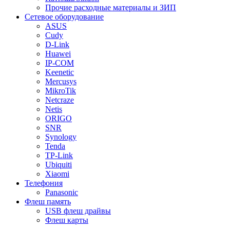
Прочие расходные материалы и ЗИП
Сетевое оборудование
ASUS
Cudy
D-Link
Huawei
IP-COM
Keenetic
Mercusys
MikroTik
Netcraze
Netis
ORIGO
SNR
Synology
Tenda
TP-Link
Ubiquiti
Xiaomi
Телефония
Panasonic
Флеш память
USB флеш драйвы
Флеш карты