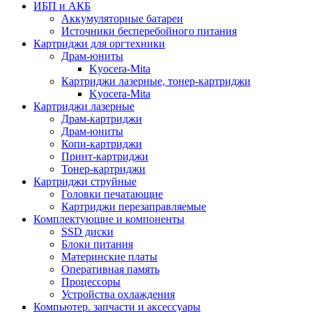
ИБП и АКБ
Аккумуляторные батареи
Источники бесперебойного питания
Картриджи для оргтехники
Драм-юниты
Kyocera-Mita
Картриджи лазерные, тонер-картриджи
Kyocera-Mita
Картриджи лазерные
Драм-картриджи
Драм-юниты
Копи-картриджи
Принт-картриджи
Тонер-картриджи
Картриджи струйные
Головки печатающие
Картриджи перезаправляемые
Комплектующие и компоненты
SSD диски
Блоки питания
Материнские платы
Оперативная память
Процессоры
Устройства охлаждения
Компьютер. запчасти и аксессуары