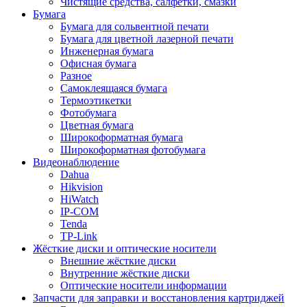
Чистящие средства, салфетки, смазки
Бумага
Бумага для сольвентной печати
Бумага для цветной лазерной печати
Инженерная бумага
Офисная бумага
Разное
Самоклеящаяся бумага
Термоэтикетки
Фотобумага
Цветная бумага
Широкоформатная бумага
Широкоформатная фотобумага
Видеонаблюдение
Dahua
Hikvision
HiWatch
IP-COM
Tenda
TP-Link
Жёсткие диски и оптические носители
Внешние жёсткие диски
Внутренние жёсткие диски
Оптические носители информации
Запчасти для заправки и восстановления картриджей