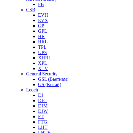
FB
CSB
EVH
EVX
GP
GPL
HR
HRL
TPL
UPS
XHRL
XPL
XTV
General Security
GSL (Вьетнам)
GS (Китай)
Leoch
DJ
DJG
DJM
DJW
FT
FTG
LHT
LHTF