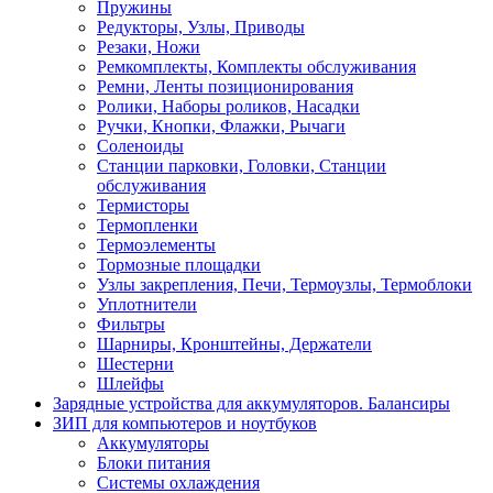
Пружины
Редукторы, Узлы, Приводы
Резаки, Ножи
Ремкомплекты, Комплекты обслуживания
Ремни, Ленты позиционирования
Ролики, Наборы роликов, Насадки
Ручки, Кнопки, Флажки, Рычаги
Соленоиды
Станции парковки, Головки, Станции
обслуживания
Термисторы
Термопленки
Термоэлементы
Тормозные площадки
Узлы закрепления, Печи, Термоузлы, Термоблоки
Уплотнители
Фильтры
Шарниры, Кронштейны, Держатели
Шестерни
Шлейфы
Зарядные устройства для аккумуляторов. Балансиры
ЗИП для компьютеров и ноутбуков
Аккумуляторы
Блоки питания
Системы охлаждения