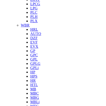
LPCG
LPG
PLC
PLH
PLX
WBR
HRL
AUTO
DZF
EVF
EVX
GP
GPC
GPL
GPLG
GPLi
HP
HPS
HR
HTL
MB
MBC
MBG
MBLi