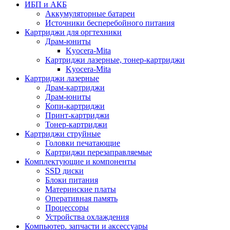
ИБП и АКБ
Аккумуляторные батареи
Источники бесперебойного питания
Картриджи для оргтехники
Драм-юниты
Kyocera-Mita
Картриджи лазерные, тонер-картриджи
Kyocera-Mita
Картриджи лазерные
Драм-картриджи
Драм-юниты
Копи-картриджи
Принт-картриджи
Тонер-картриджи
Картриджи струйные
Головки печатающие
Картриджи перезаправляемые
Комплектующие и компоненты
SSD диски
Блоки питания
Материнские платы
Оперативная память
Процессоры
Устройства охлаждения
Компьютер. запчасти и аксессуары