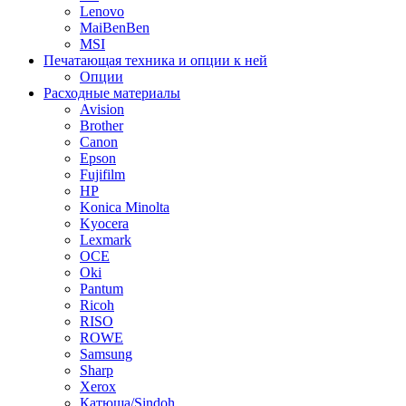
Lenovo
MaiBenBen
MSI
Печатающая техника и опции к ней
Опции
Расходные материалы
Avision
Brother
Canon
Epson
Fujifilm
HP
Konica Minolta
Kyocera
Lexmark
OCE
Oki
Pantum
Ricoh
RISO
ROWE
Samsung
Sharp
Xerox
Катюша/Sindoh