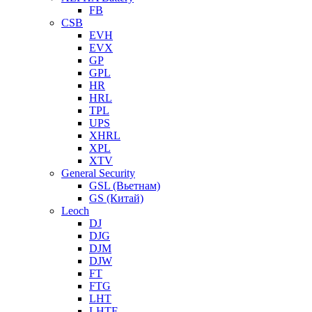
FB
CSB
EVH
EVX
GP
GPL
HR
HRL
TPL
UPS
XHRL
XPL
XTV
General Security
GSL (Вьетнам)
GS (Китай)
Leoch
DJ
DJG
DJM
DJW
FT
FTG
LHT
LHTF