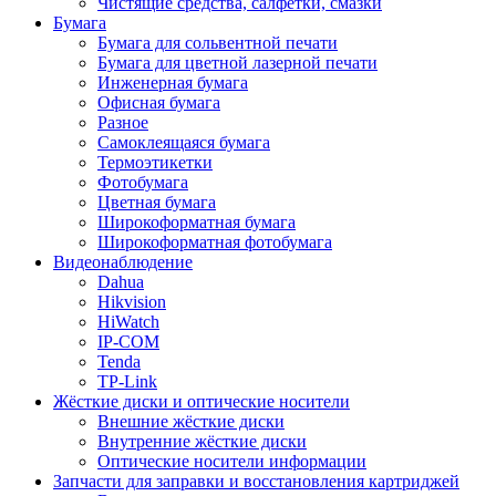
Чистящие средства, салфетки, смазки
Бумага
Бумага для сольвентной печати
Бумага для цветной лазерной печати
Инженерная бумага
Офисная бумага
Разное
Самоклеящаяся бумага
Термоэтикетки
Фотобумага
Цветная бумага
Широкоформатная бумага
Широкоформатная фотобумага
Видеонаблюдение
Dahua
Hikvision
HiWatch
IP-COM
Tenda
TP-Link
Жёсткие диски и оптические носители
Внешние жёсткие диски
Внутренние жёсткие диски
Оптические носители информации
Запчасти для заправки и восстановления картриджей