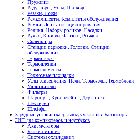
Пружины
Редукторы, Узлы, Приводы
Резаки, Ножи
Ремкомплекты, Комплекты обслуживания
Ремни, Ленты позиционирования
Ролики, Наборы роликов, Насадки
Ручки, Кнопки, Флажки, Рычаги
Соленоиды
Станции парковки, Головки, Станции
обслуживания
Термисторы
Термопленки
Термоэлементы
Тормозные площадки
Узлы закрепления, Печи, Термоузлы, Термоблоки
Уплотнители
Фильтры
Шарниры, Кронштейны, Держатели
Шестерни
Шлейфы
Зарядные устройства для аккумуляторов. Балансиры
ЗИП для компьютеров и ноутбуков
Аккумуляторы
Блоки питания
Системы охлаждения