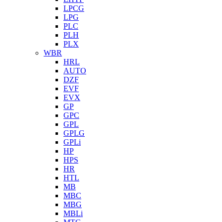
LPCG
LPG
PLC
PLH
PLX
WBR
HRL
AUTO
DZF
EVF
EVX
GP
GPC
GPL
GPLG
GPLi
HP
HPS
HR
HTL
MB
MBC
MBG
MBLi