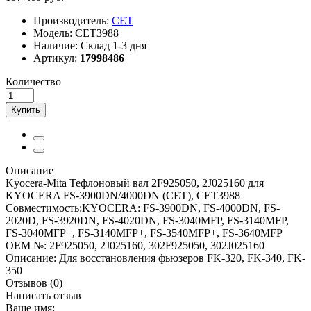
Производитель:
CET
Модель:
CET3988
Наличие:
Склад 1-3 дня
Артикул:
17998486
Количество
Купить
Описание
Kyocera-Mita Тефлоновый вал 2F925050, 2J025160 для
KYOCERA FS-3900DN/4000DN (CET), CET3988
Совместимость:KYOCERA: FS-3900DN, FS-4000DN, FS-
2020D, FS-3920DN, FS-4020DN, FS-3040MFP, FS-3140MFP,
FS-3040MFP+, FS-3140MFP+, FS-3540MFP+, FS-3640MFP
OEM №: 2F925050, 2J025160, 302F925050, 302J025160
Описание: Для восстановления фьюзеров FK-320, FK-340, FK-
350
Отзывов (0)
Написать отзыв
Ваше имя: