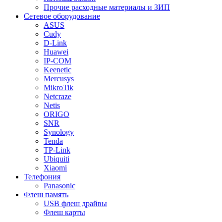
Прочие расходные материалы и ЗИП
Сетевое оборудование
ASUS
Cudy
D-Link
Huawei
IP-COM
Keenetic
Mercusys
MikroTik
Netcraze
Netis
ORIGO
SNR
Synology
Tenda
TP-Link
Ubiquiti
Xiaomi
Телефония
Panasonic
Флеш память
USB флеш драйвы
Флеш карты