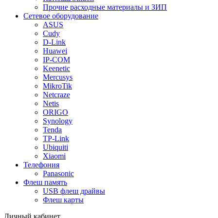
Прочие расходные материалы и ЗИП
Сетевое оборудование
ASUS
Cudy
D-Link
Huawei
IP-COM
Keenetic
Mercusys
MikroTik
Netcraze
Netis
ORIGO
Synology
Tenda
TP-Link
Ubiquiti
Xiaomi
Телефония
Panasonic
Флеш память
USB флеш драйвы
Флеш карты
Личный кабинет