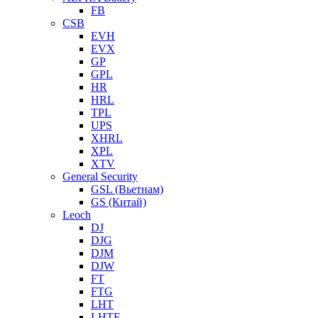
FB
CSB
EVH
EVX
GP
GPL
HR
HRL
TPL
UPS
XHRL
XPL
XTV
General Security
GSL (Вьетнам)
GS (Китай)
Leoch
DJ
DJG
DJM
DJW
FT
FTG
LHT
LHTF