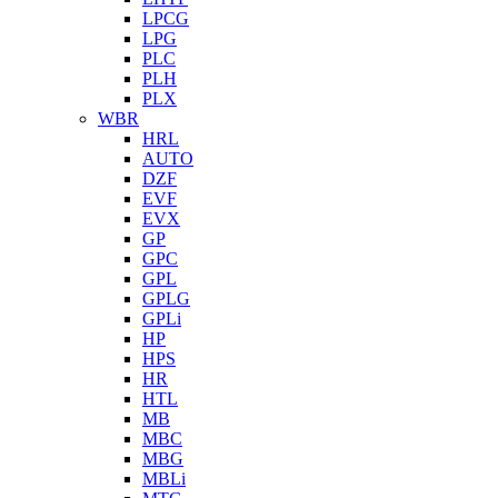
LPCG
LPG
PLC
PLH
PLX
WBR
HRL
AUTO
DZF
EVF
EVX
GP
GPC
GPL
GPLG
GPLi
HP
HPS
HR
HTL
MB
MBC
MBG
MBLi