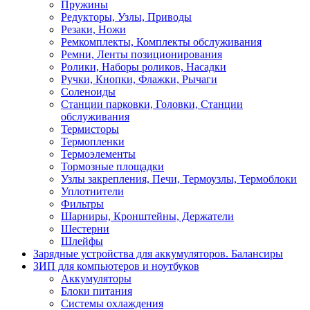
Пружины
Редукторы, Узлы, Приводы
Резаки, Ножи
Ремкомплекты, Комплекты обслуживания
Ремни, Ленты позиционирования
Ролики, Наборы роликов, Насадки
Ручки, Кнопки, Флажки, Рычаги
Соленоиды
Станции парковки, Головки, Станции
обслуживания
Термисторы
Термопленки
Термоэлементы
Тормозные площадки
Узлы закрепления, Печи, Термоузлы, Термоблоки
Уплотнители
Фильтры
Шарниры, Кронштейны, Держатели
Шестерни
Шлейфы
Зарядные устройства для аккумуляторов. Балансиры
ЗИП для компьютеров и ноутбуков
Аккумуляторы
Блоки питания
Системы охлаждения