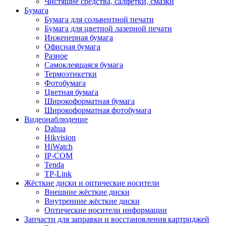
Чистящие средства, салфетки, смазки
Бумага
Бумага для сольвентной печати
Бумага для цветной лазерной печати
Инженерная бумага
Офисная бумага
Разное
Самоклеящаяся бумага
Термоэтикетки
Фотобумага
Цветная бумага
Широкоформатная бумага
Широкоформатная фотобумага
Видеонаблюдение
Dahua
Hikvision
HiWatch
IP-COM
Tenda
TP-Link
Жёсткие диски и оптические носители
Внешние жёсткие диски
Внутренние жёсткие диски
Оптические носители информации
Запчасти для заправки и восстановления картриджей