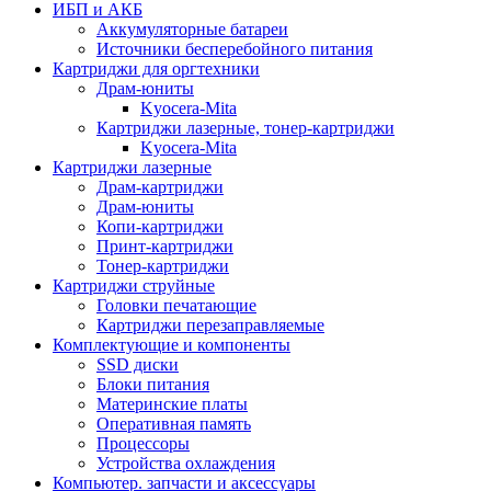
ИБП и АКБ
Аккумуляторные батареи
Источники бесперебойного питания
Картриджи для оргтехники
Драм-юниты
Kyocera-Mita
Картриджи лазерные, тонер-картриджи
Kyocera-Mita
Картриджи лазерные
Драм-картриджи
Драм-юниты
Копи-картриджи
Принт-картриджи
Тонер-картриджи
Картриджи струйные
Головки печатающие
Картриджи перезаправляемые
Комплектующие и компоненты
SSD диски
Блоки питания
Материнские платы
Оперативная память
Процессоры
Устройства охлаждения
Компьютер. запчасти и аксессуары