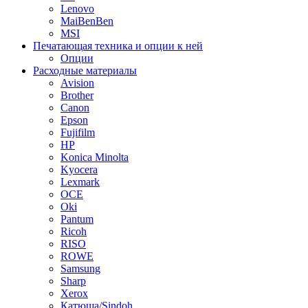
Lenovo
MaiBenBen
MSI
Печатающая техника и опции к ней
Опции
Расходные материалы
Avision
Brother
Canon
Epson
Fujifilm
HP
Konica Minolta
Kyocera
Lexmark
OCE
Oki
Pantum
Ricoh
RISO
ROWE
Samsung
Sharp
Xerox
Катюша/Sindoh