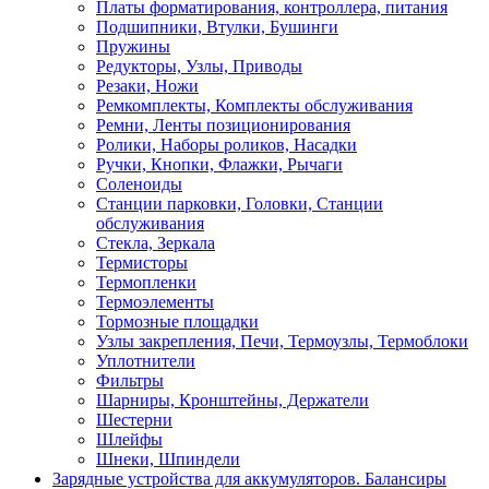
Платы форматирования, контроллера, питания
Подшипники, Втулки, Бушинги
Пружины
Редукторы, Узлы, Приводы
Резаки, Ножи
Ремкомплекты, Комплекты обслуживания
Ремни, Ленты позиционирования
Ролики, Наборы роликов, Насадки
Ручки, Кнопки, Флажки, Рычаги
Соленоиды
Станции парковки, Головки, Станции
обслуживания
Стекла, Зеркала
Термисторы
Термопленки
Термоэлементы
Тормозные площадки
Узлы закрепления, Печи, Термоузлы, Термоблоки
Уплотнители
Фильтры
Шарниры, Кронштейны, Держатели
Шестерни
Шлейфы
Шнеки, Шпиндели
Зарядные устройства для аккумуляторов. Балансиры