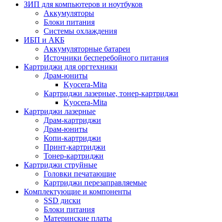
ЗИП для компьютеров и ноутбуков
Аккумуляторы
Блоки питания
Системы охлаждения
ИБП и АКБ
Аккумуляторные батареи
Источники бесперебойного питания
Картриджи для оргтехники
Драм-юниты
Kyocera-Mita
Картриджи лазерные, тонер-картриджи
Kyocera-Mita
Картриджи лазерные
Драм-картриджи
Драм-юниты
Копи-картриджи
Принт-картриджи
Тонер-картриджи
Картриджи струйные
Головки печатающие
Картриджи перезаправляемые
Комплектующие и компоненты
SSD диски
Блоки питания
Материнские платы