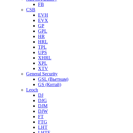
FB
CSB
EVH
EVX
GP
GPL
HR
HRL
TPL
UPS
XHRL
XPL
XTV
General Security
GSL (Вьетнам)
GS (Китай)
Leoch
DJ
DJG
DJM
DJW
FT
FTG
LHT
LHTF