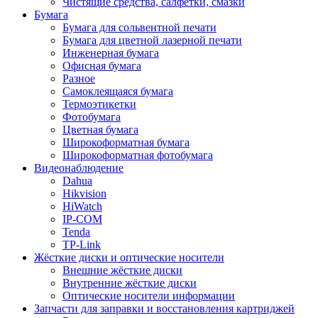
Чистящие средства, салфетки, смазки
Бумага
Бумага для сольвентной печати
Бумага для цветной лазерной печати
Инженерная бумага
Офисная бумага
Разное
Самоклеящаяся бумага
Термоэтикетки
Фотобумага
Цветная бумага
Широкоформатная бумага
Широкоформатная фотобумага
Видеонаблюдение
Dahua
Hikvision
HiWatch
IP-COM
Tenda
TP-Link
Жёсткие диски и оптические носители
Внешние жёсткие диски
Внутренние жёсткие диски
Оптические носители информации
Запчасти для заправки и восстановления картриджей