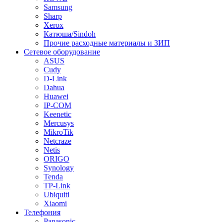
Samsung
Sharp
Xerox
Катюша/Sindoh
Прочие расходные материалы и ЗИП
Сетевое оборудование
ASUS
Cudy
D-Link
Dahua
Huawei
IP-COM
Keenetic
Mercusys
MikroTik
Netcraze
Netis
ORIGO
Synology
Tenda
TP-Link
Ubiquiti
Xiaomi
Телефония
Panasonic