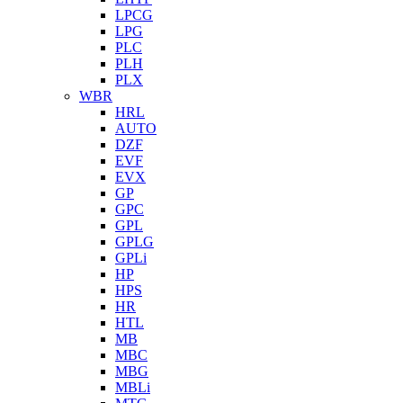
LPCG
LPG
PLC
PLH
PLX
WBR
HRL
AUTO
DZF
EVF
EVX
GP
GPC
GPL
GPLG
GPLi
HP
HPS
HR
HTL
MB
MBC
MBG
MBLi