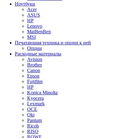
Ноутбуки
Acer
ASUS
HP
Lenovo
MaiBenBen
MSI
Печатающая техника и опции к ней
Опции
Расходные материалы
Avision
Brother
Canon
Epson
Fujifilm
HP
Konica Minolta
Kyocera
Lexmark
OCE
Oki
Pantum
Ricoh
RISO
ROWE