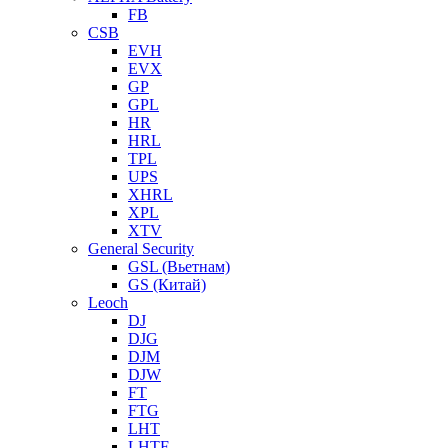
FB
CSB
EVH
EVX
GP
GPL
HR
HRL
TPL
UPS
XHRL
XPL
XTV
General Security
GSL (Вьетнам)
GS (Китай)
Leoch
DJ
DJG
DJM
DJW
FT
FTG
LHT
LHTF