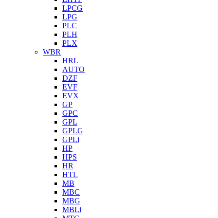
LPCG
LPG
PLC
PLH
PLX
WBR
HRL
AUTO
DZF
EVF
EVX
GP
GPC
GPL
GPLG
GPLi
HP
HPS
HR
HTL
MB
MBC
MBG
MBLi