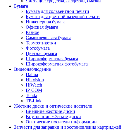
Чистящие средства, салфетки, смазки
Бумага
Бумага для сольвентной печати
Бумага для цветной лазерной печати
Инженерная бумага
Офисная бумага
Разное
Самоклеящаяся бумага
Термоэтикетки
Фотобумага
Цветная бумага
Широкоформатная бумага
Широкоформатная фотобумага
Видеонаблюдение
Dahua
Hikvision
HiWatch
IP-COM
Tenda
TP-Link
Жёсткие диски и оптические носители
Внешние жёсткие диски
Внутренние жёсткие диски
Оптические носители информации
Запчасти для заправки и восстановления картриджей