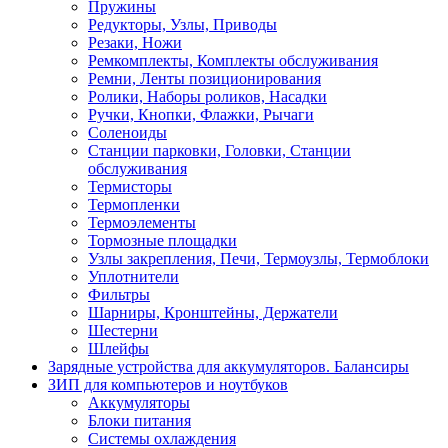
Пружины
Редукторы, Узлы, Приводы
Резаки, Ножи
Ремкомплекты, Комплекты обслуживания
Ремни, Ленты позиционирования
Ролики, Наборы роликов, Насадки
Ручки, Кнопки, Флажки, Рычаги
Соленоиды
Станции парковки, Головки, Станции
обслуживания
Термисторы
Термопленки
Термоэлементы
Тормозные площадки
Узлы закрепления, Печи, Термоузлы, Термоблоки
Уплотнители
Фильтры
Шарниры, Кронштейны, Держатели
Шестерни
Шлейфы
Зарядные устройства для аккумуляторов. Балансиры
ЗИП для компьютеров и ноутбуков
Аккумуляторы
Блоки питания
Системы охлаждения