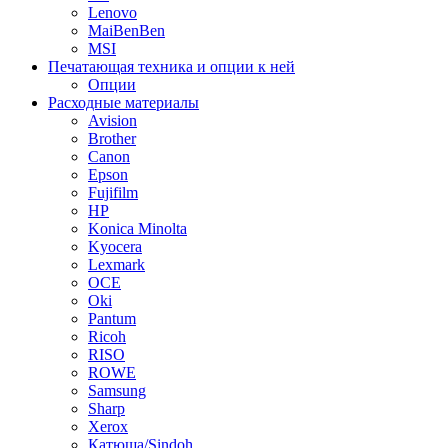
Lenovo
MaiBenBen
MSI
Печатающая техника и опции к ней
Опции
Расходные материалы
Avision
Brother
Canon
Epson
Fujifilm
HP
Konica Minolta
Kyocera
Lexmark
OCE
Oki
Pantum
Ricoh
RISO
ROWE
Samsung
Sharp
Xerox
Катюша/Sindoh