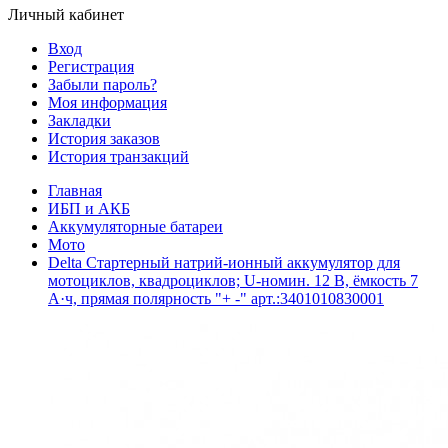
Личный кабинет
Вход
Регистрация
Забыли пароль?
Моя информация
Закладки
История заказов
История транзакций
Главная
ИБП и АКБ
Аккумуляторные батареи
Мото
Delta Стартерный натрий-ионный аккумулятор для
мотоциклов, квадроциклов; U-номин. 12 В, ёмкость 7
А·ч, прямая полярность "+ -" арт.:3401010830001