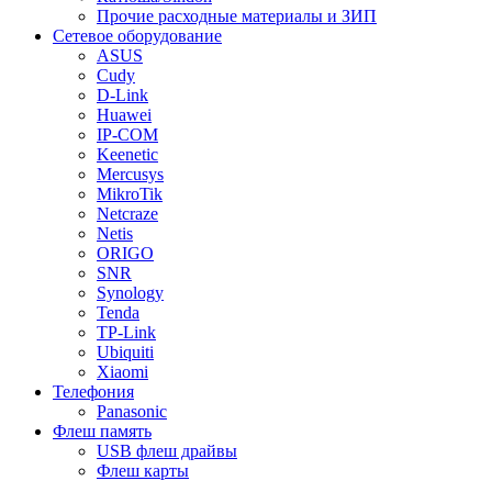
Прочие расходные материалы и ЗИП
Сетевое оборудование
ASUS
Cudy
D-Link
Huawei
IP-COM
Keenetic
Mercusys
MikroTik
Netcraze
Netis
ORIGO
SNR
Synology
Tenda
TP-Link
Ubiquiti
Xiaomi
Телефония
Panasonic
Флеш память
USB флеш драйвы
Флеш карты