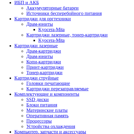
ИБП и АКБ
Аккумуляторные батареи
Источники бесперебойного питания
Картриджи для оргтехники
Драм-юниты
Kyocera-Mita
Картриджи лазерные, тонер-картриджи
Kyocera-Mita
Картриджи лазерные
Драм-картриджи
Драм-юниты
Копи-картриджи
Принт-картриджи
Тонер-картриджи
Картриджи струйные
Головки печатающие
Картриджи перезаправляемые
Комплектующие и компоненты
SSD диски
Блоки питания
Материнские платы
Оперативная память
Процессоры
Устройства охлаждения
Компьютер. запчасти и аксессуары