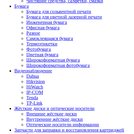
Чистящие средства, салфетки, смазки
Бумага
Бумага для сольвентной печати
Бумага для цветной лазерной печати
Инженерная бумага
Офисная бумага
Разное
Самоклеящаяся бумага
Термоэтикетки
Фотобумага
Цветная бумага
Широкоформатная бумага
Широкоформатная фотобумага
Видеонаблюдение
Dahua
Hikvision
HiWatch
IP-COM
Tenda
TP-Link
Жёсткие диски и оптические носители
Внешние жёсткие диски
Внутренние жёсткие диски
Оптические носители информации
Запчасти для заправки и восстановления картриджей