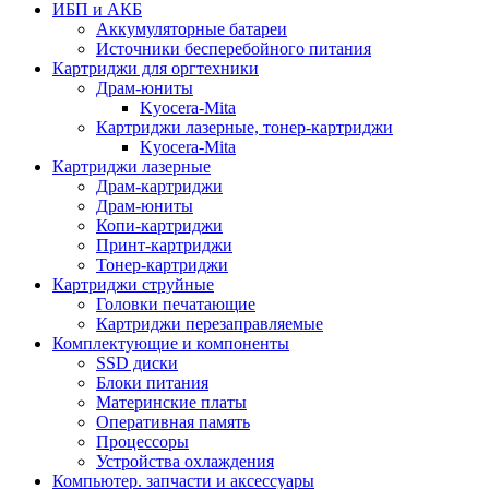
ИБП и АКБ
Аккумуляторные батареи
Источники бесперебойного питания
Картриджи для оргтехники
Драм-юниты
Kyocera-Mita
Картриджи лазерные, тонер-картриджи
Kyocera-Mita
Картриджи лазерные
Драм-картриджи
Драм-юниты
Копи-картриджи
Принт-картриджи
Тонер-картриджи
Картриджи струйные
Головки печатающие
Картриджи перезаправляемые
Комплектующие и компоненты
SSD диски
Блоки питания
Материнские платы
Оперативная память
Процессоры
Устройства охлаждения
Компьютер. запчасти и аксессуары