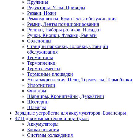
Пружины
Редукторы, Узлы, Приводы
Резаки, Ножи
Ремкомплекты, Комплекты обслуживания
Ремни, Ленты позиционирования
Ролики, Наборы роликов, Насадки
Ручки, Кнопки, Флажки, Рычаги
Соленоиды
Станции парковки, Головки, Станции
обслуживания
Термисторы
Термопленки
Термоэлементы
Тормозные площадки
Узлы закрепления, Печи, Термоузлы, Термоблоки
Уплотнители
Фильтры
Шарниры, Кронштейны, Держатели
Шестерни
Шлейфы
Зарядные устройства для аккумуляторов. Балансиры
ЗИП для компьютеров и ноутбуков
Аккумуляторы
Блоки питания
Системы охлаждения