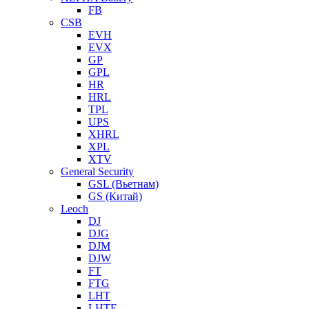
FB
CSB
EVH
EVX
GP
GPL
HR
HRL
TPL
UPS
XHRL
XPL
XTV
General Security
GSL (Вьетнам)
GS (Китай)
Leoch
DJ
DJG
DJM
DJW
FT
FTG
LHT
LHTF