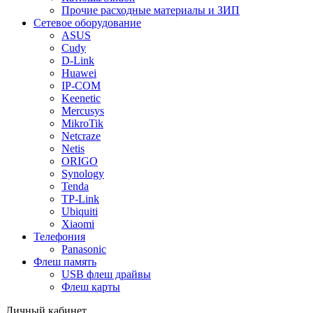
Прочие расходные материалы и ЗИП
Сетевое оборудование
ASUS
Cudy
D-Link
Huawei
IP-COM
Keenetic
Mercusys
MikroTik
Netcraze
Netis
ORIGO
Synology
Tenda
TP-Link
Ubiquiti
Xiaomi
Телефония
Panasonic
Флеш память
USB флеш драйвы
Флеш карты
Личный кабинет