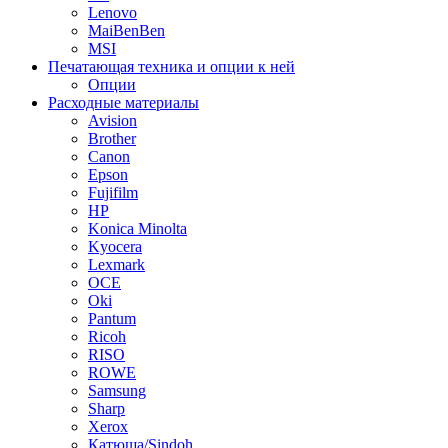
Lenovo
MaiBenBen
MSI
Печатающая техника и опции к ней
Опции
Расходные материалы
Avision
Brother
Canon
Epson
Fujifilm
HP
Konica Minolta
Kyocera
Lexmark
OCE
Oki
Pantum
Ricoh
RISO
ROWE
Samsung
Sharp
Xerox
Катюша/Sindoh