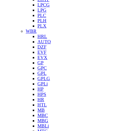
LPCG
LPG
PLC
PLH
PLX
WBR
HRL
AUTO
DZF
EVF
EVX
GP
GPC
GPL
GPLG
GPLi
HP
HPS
HR
HTL
MB
MBC
MBG
MBLi