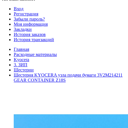
Вход
Регистрация
Забыли пароль?
Моя информация
Закладки
История заказов
История транзакций
Главная
Расходные материалы
Kyocera
3. ЗИП
Шестерни
Шестерня KYOCERA узла подачи бумаги 3V2M214211
GEAR CONTAINER Z18S