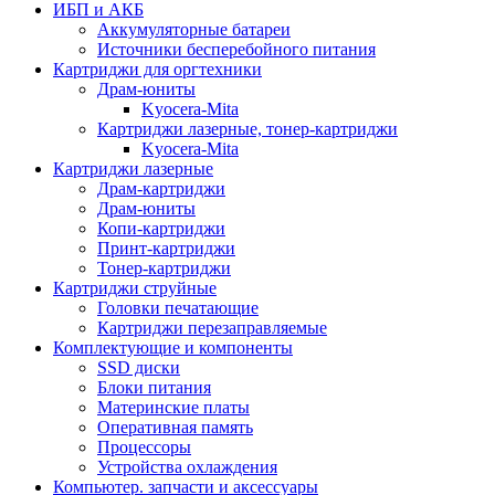
ИБП и АКБ
Аккумуляторные батареи
Источники бесперебойного питания
Картриджи для оргтехники
Драм-юниты
Kyocera-Mita
Картриджи лазерные, тонер-картриджи
Kyocera-Mita
Картриджи лазерные
Драм-картриджи
Драм-юниты
Копи-картриджи
Принт-картриджи
Тонер-картриджи
Картриджи струйные
Головки печатающие
Картриджи перезаправляемые
Комплектующие и компоненты
SSD диски
Блоки питания
Материнские платы
Оперативная память
Процессоры
Устройства охлаждения
Компьютер. запчасти и аксессуары