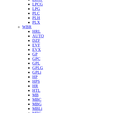
LPCG
LPG
PLC
PLH
PLX
WBR
HRL
AUTO
DZF
EVF
EVX
GP
GPC
GPL
GPLG
GPLi
HP
HPS
HR
HTL
MB
MBC
MBG
MBLi