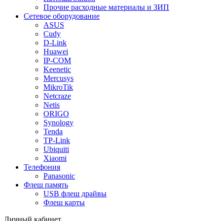
Прочие расходные материалы и ЗИП
Сетевое оборудование
ASUS
Cudy
D-Link
Huawei
IP-COM
Keenetic
Mercusys
MikroTik
Netcraze
Netis
ORIGO
Synology
Tenda
TP-Link
Ubiquiti
Xiaomi
Телефония
Panasonic
Флеш память
USB флеш драйвы
Флеш карты
Личный кабинет