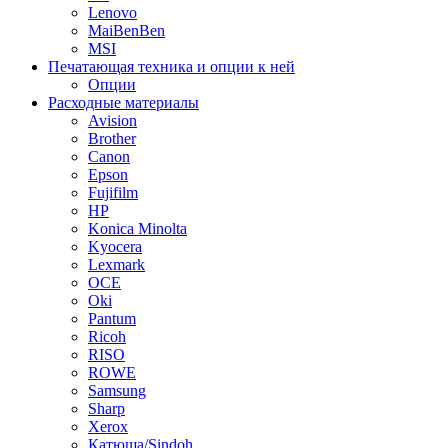
Lenovo
MaiBenBen
MSI
Печатающая техника и опции к ней
Опции
Расходные материалы
Avision
Brother
Canon
Epson
Fujifilm
HP
Konica Minolta
Kyocera
Lexmark
OCE
Oki
Pantum
Ricoh
RISO
ROWE
Samsung
Sharp
Xerox
Катюша/Sindoh