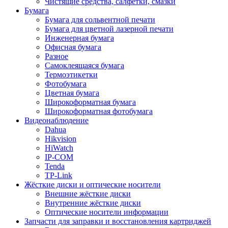
Чистящие средства, салфетки, смазки
Бумага
Бумага для сольвентной печати
Бумага для цветной лазерной печати
Инженерная бумага
Офисная бумага
Разное
Самоклеящаяся бумага
Термоэтикетки
Фотобумага
Цветная бумага
Широкоформатная бумага
Широкоформатная фотобумага
Видеонаблюдение
Dahua
Hikvision
HiWatch
IP-COM
Tenda
TP-Link
Жёсткие диски и оптические носители
Внешние жёсткие диски
Внутренние жёсткие диски
Оптические носители информации
Запчасти для заправки и восстановления картриджей