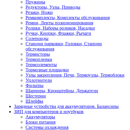
Пружины
Редукторы, Узлы, Приводы
Резаки, Ножи
Ремкомплекты, Комплекты обслуживания
Ремни, Ленты позиционирования
Ролики, Наборы роликов, Насадки
Ручки, Кнопки, Флажки, Рычаги
Соленоиды
Станции парковки, Головки, Станции
обслуживания
Термисторы
Термопленки
Термоэлементы
Тормозные площадки
Узлы закрепления, Печи, Термоузлы, Термоблоки
Уплотнители
Фильтры
Шарниры, Кронштейны, Держатели
Шестерни
Шлейфы
Зарядные устройства для аккумуляторов. Балансиры
ЗИП для компьютеров и ноутбуков
Аккумуляторы
Блоки питания
Системы охлаждения