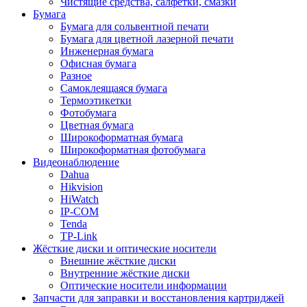
Чистящие средства, салфетки, смазки
Бумага
Бумага для сольвентной печати
Бумага для цветной лазерной печати
Инженерная бумага
Офисная бумага
Разное
Самоклеящаяся бумага
Термоэтикетки
Фотобумага
Цветная бумага
Широкоформатная бумага
Широкоформатная фотобумага
Видеонаблюдение
Dahua
Hikvision
HiWatch
IP-COM
Tenda
TP-Link
Жёсткие диски и оптические носители
Внешние жёсткие диски
Внутренние жёсткие диски
Оптические носители информации
Запчасти для заправки и восстановления картриджей