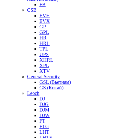
FB
CSB
EVH
EVX
GP
GPL
HR
HRL
TPL
UPS
XHRL
XPL
XTV
General Security
GSL (Вьетнам)
GS (Китай)
Leoch
DJ
DJG
DJM
DJW
FT
FTG
LHT
LHTF