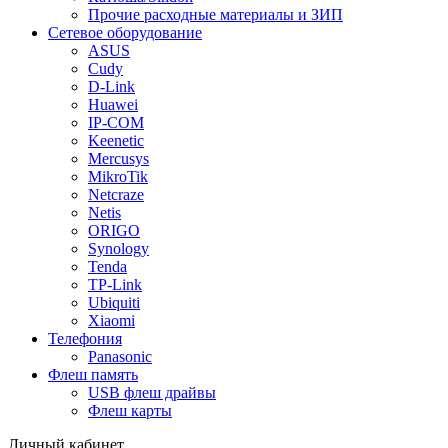
Прочие расходные материалы и ЗИП
Сетевое оборудование
ASUS
Cudy
D-Link
Huawei
IP-COM
Keenetic
Mercusys
MikroTik
Netcraze
Netis
ORIGO
Synology
Tenda
TP-Link
Ubiquiti
Xiaomi
Телефония
Panasonic
Флеш память
USB флеш драйвы
Флеш карты
Личный кабинет