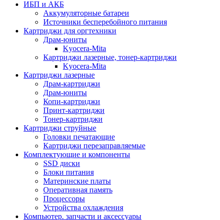
ИБП и АКБ
Аккумуляторные батареи
Источники бесперебойного питания
Картриджи для оргтехники
Драм-юниты
Kyocera-Mita
Картриджи лазерные, тонер-картриджи
Kyocera-Mita
Картриджи лазерные
Драм-картриджи
Драм-юниты
Копи-картриджи
Принт-картриджи
Тонер-картриджи
Картриджи струйные
Головки печатающие
Картриджи перезаправляемые
Комплектующие и компоненты
SSD диски
Блоки питания
Материнские платы
Оперативная память
Процессоры
Устройства охлаждения
Компьютер. запчасти и аксессуары