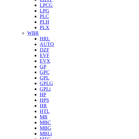
LPCG
LPG
PLC
PLH
PLX
WBR
HRL
AUTO
DZF
EVF
EVX
GP
GPC
GPL
GPLG
GPLi
HP
HPS
HR
HTL
MB
MBC
MBG
MBLi