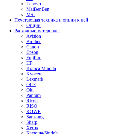
Lenovo
MaiBenBen
MSI
Печатающая техника и опции к ней
Опции
Расходные материалы
Avision
Brother
Canon
Epson
Fujifilm
HP
Konica Minolta
Kyocera
Lexmark
OCE
Oki
Pantum
Ricoh
RISO
ROWE
Samsung
Sharp
Xerox
Катюша/Sindoh