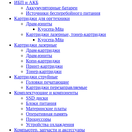
ИБП и АКБ
Аккумуляторные батареи
Источники бесперебойного питания
Картриджи для оргтехники
Драм-юниты
Kyocera-Mita
Картриджи лазерные, тонер-картриджи
Kyocera-Mita
Картриджи лазерные
Драм-картриджи
Драм-юниты
Копи-картриджи
Принт-картриджи
Тонер-картриджи
Картриджи струйные
Головки печатающие
Картриджи перезаправляемые
Комплектующие и компоненты
SSD диски
Блоки питания
Материнские платы
Оперативная память
Процессоры
Устройства охлаждения
Компьютер. запчасти и аксессуары