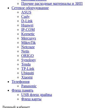
Прочие расходные материалы и ЗИП
Сетевое оборудование
ASUS
Cudy
D-Link
Huawei
IP-COM
Keenetic
Mercusys
MikroTik
Netcraze
Netis
ORIGO
Synology
Tenda
TP-Link
Ubiquiti
Xiaomi
Телефония
Panasonic
Флеш память
USB флеш драйвы
Флеш карты
Личный кабинет