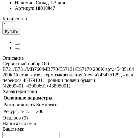
Наличие:
Склад 1-3 дня
Артикул:
18018947
Количество
Купить
Описание
Сервисный набор Oki
B721/B731/MB760/MB770/ES7131/ES7170 200K арт.:45435104
200k Состав: - узел термозакрепления (печка) 45435129 , - вал
переноса 45379101, - ролики подачи бумаги
(42699401+43000601+43895001).
Характеристики
Основные параметры
Разновидность
Комплект
Ресурс, тыс.
200
Отзывов (0)
Написать отзыв
Ваше имя: