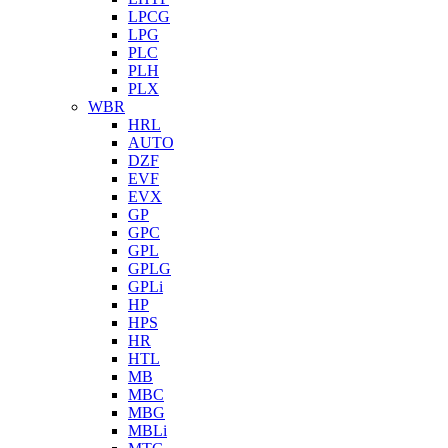
LPCG
LPG
PLC
PLH
PLX
WBR
HRL
AUTO
DZF
EVF
EVX
GP
GPC
GPL
GPLG
GPLi
HP
HPS
HR
HTL
MB
MBC
MBG
MBLi