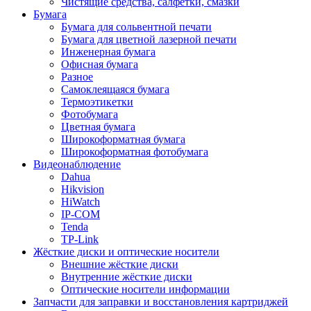
Чистящие средства, салфетки, смазки
Бумага
Бумага для сольвентной печати
Бумага для цветной лазерной печати
Инженерная бумага
Офисная бумага
Разное
Самоклеящаяся бумага
Термоэтикетки
Фотобумага
Цветная бумага
Широкоформатная бумага
Широкоформатная фотобумага
Видеонаблюдение
Dahua
Hikvision
HiWatch
IP-COM
Tenda
TP-Link
Жёсткие диски и оптические носители
Внешние жёсткие диски
Внутренние жёсткие диски
Оптические носители информации
Запчасти для заправки и восстановления картриджей