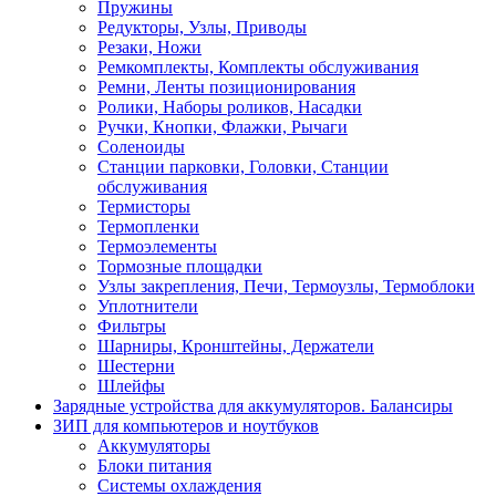
Пружины
Редукторы, Узлы, Приводы
Резаки, Ножи
Ремкомплекты, Комплекты обслуживания
Ремни, Ленты позиционирования
Ролики, Наборы роликов, Насадки
Ручки, Кнопки, Флажки, Рычаги
Соленоиды
Станции парковки, Головки, Станции
обслуживания
Термисторы
Термопленки
Термоэлементы
Тормозные площадки
Узлы закрепления, Печи, Термоузлы, Термоблоки
Уплотнители
Фильтры
Шарниры, Кронштейны, Держатели
Шестерни
Шлейфы
Зарядные устройства для аккумуляторов. Балансиры
ЗИП для компьютеров и ноутбуков
Аккумуляторы
Блоки питания
Системы охлаждения