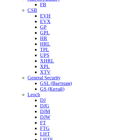
FB
CSB
EVH
EVX
GP
GPL
HR
HRL
TPL
UPS
XHRL
XPL
XTV
General Security
GSL (Вьетнам)
GS (Китай)
Leoch
DJ
DJG
DJM
DJW
FT
FTG
LHT
LHTF