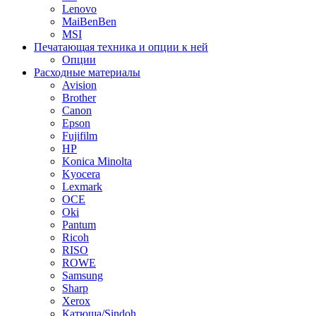
Lenovo
MaiBenBen
MSI
Печатающая техника и опции к ней
Опции
Расходные материалы
Avision
Brother
Canon
Epson
Fujifilm
HP
Konica Minolta
Kyocera
Lexmark
OCE
Oki
Pantum
Ricoh
RISO
ROWE
Samsung
Sharp
Xerox
Катюша/Sindoh