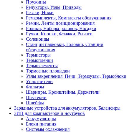
Пружины
Редукторы, Узлы, Приводы
Резаки, Ножи
Ремкомплекты, Комплекты обслуживания
Ремни, Ленты позиционирования
Ролики, Наборы роликов, Насадки
Ручки, Кнопки, Флажки, Рычаги
Соленоиды
Станции парковки, Головки, Станции
обслуживания
Термисторы
Термопленки
Термоэлементы
Тормозные площадки
Узлы закрепления, Печи, Термоузлы, Термоблоки
Уплотнители
Фильтры
Шарниры, Кронштейны, Держатели
Шестерни
Шлейфы
Зарядные устройства для аккумуляторов. Балансиры
ЗИП для компьютеров и ноутбуков
Аккумуляторы
Блоки питания
Системы охлаждения