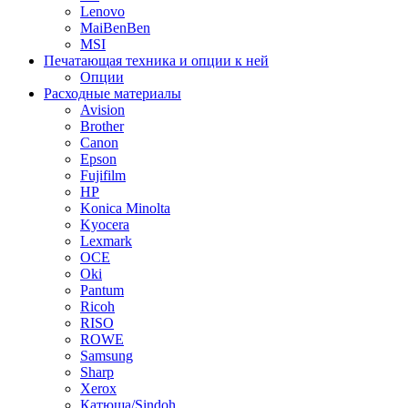
Lenovo
MaiBenBen
MSI
Печатающая техника и опции к ней
Опции
Расходные материалы
Avision
Brother
Canon
Epson
Fujifilm
HP
Konica Minolta
Kyocera
Lexmark
OCE
Oki
Pantum
Ricoh
RISO
ROWE
Samsung
Sharp
Xerox
Катюша/Sindoh