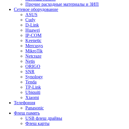
Прочие расходные материалы и ЗИП
Сетевое оборудование
ASUS
Cudy
D-Link
Huawei
IP-COM
Keenetic
Mercusys
MikroTik
Netcraze
Netis
ORIGO
SNR
Synology
Tenda
TP-Link
Ubiquiti
Xiaomi
Телефония
Panasonic
Флеш память
USB флеш драйвы
Флеш карты