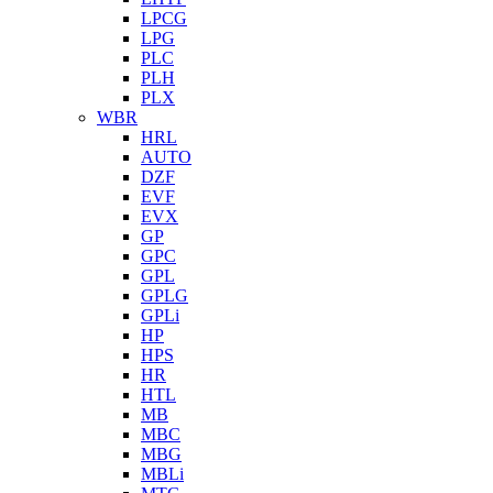
LPCG
LPG
PLC
PLH
PLX
WBR
HRL
AUTO
DZF
EVF
EVX
GP
GPC
GPL
GPLG
GPLi
HP
HPS
HR
HTL
MB
MBC
MBG
MBLi