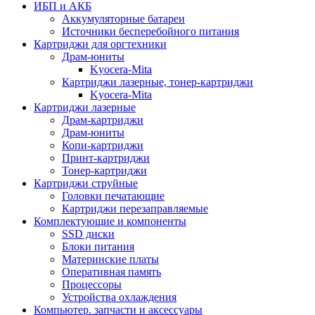
ИБП и АКБ
Аккумуляторные батареи
Источники бесперебойного питания
Картриджи для оргтехники
Драм-юниты
Kyocera-Mita
Картриджи лазерные, тонер-картриджи
Kyocera-Mita
Картриджи лазерные
Драм-картриджи
Драм-юниты
Копи-картриджи
Принт-картриджи
Тонер-картриджи
Картриджи струйные
Головки печатающие
Картриджи перезаправляемые
Комплектующие и компоненты
SSD диски
Блоки питания
Материнские платы
Оперативная память
Процессоры
Устройства охлаждения
Компьютер. запчасти и аксессуары