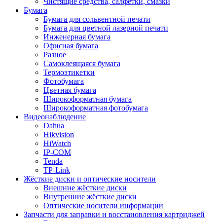
Чистящие средства, салфетки, смазки
Бумага
Бумага для сольвентной печати
Бумага для цветной лазерной печати
Инженерная бумага
Офисная бумага
Разное
Самоклеящаяся бумага
Термоэтикетки
Фотобумага
Цветная бумага
Широкоформатная бумага
Широкоформатная фотобумага
Видеонаблюдение
Dahua
Hikvision
HiWatch
IP-COM
Tenda
TP-Link
Жёсткие диски и оптические носители
Внешние жёсткие диски
Внутренние жёсткие диски
Оптические носители информации
Запчасти для заправки и восстановления картриджей