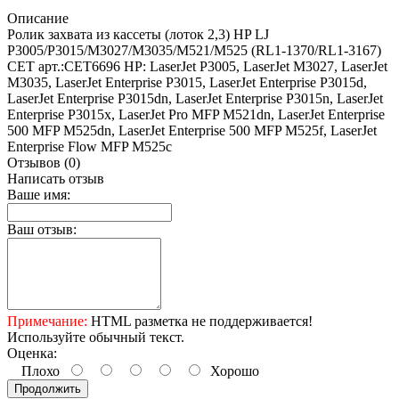
Описание
Ролик захвата из кассеты (лоток 2,3) HP LJ
P3005/P3015/M3027/M3035/M521/M525 (RL1-1370/RL1-3167)
CET арт.:CET6696 HP: LaserJet P3005, LaserJet M3027, LaserJet
M3035, LaserJet Enterprise P3015, LaserJet Enterprise P3015d,
LaserJet Enterprise P3015dn, LaserJet Enterprise P3015n, LaserJet
Enterprise P3015x, LaserJet Pro MFP M521dn, LaserJet Enterprise
500 MFP M525dn, LaserJet Enterprise 500 MFP M525f, LaserJet
Enterprise Flow MFP M525c
Отзывов (0)
Написать отзыв
Ваше имя:
Ваш отзыв:
Примечание:
HTML разметка не поддерживается!
Используйте обычный текст.
Оценка:
Плохо
Хорошо
Продолжить