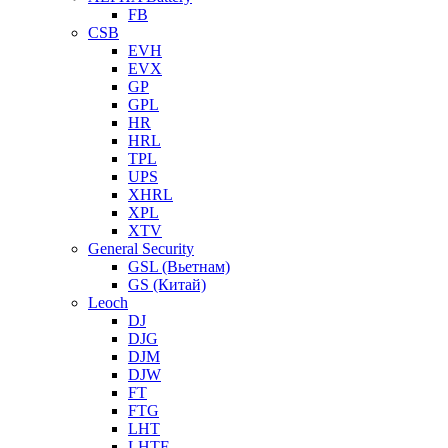
FB
CSB
EVH
EVX
GP
GPL
HR
HRL
TPL
UPS
XHRL
XPL
XTV
General Security
GSL (Вьетнам)
GS (Китай)
Leoch
DJ
DJG
DJM
DJW
FT
FTG
LHT
LHTF