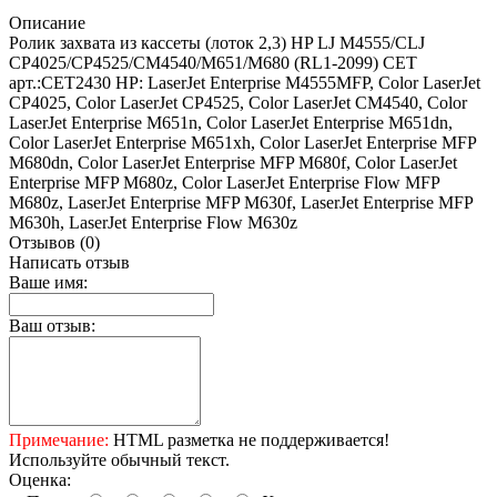
Описание
Ролик захвата из кассеты (лоток 2,3) HP LJ M4555/CLJ
CP4025/CP4525/CM4540/M651/M680 (RL1-2099) CET
арт.:CET2430 HP: LaserJet Enterprise M4555MFP, Color LaserJet
CP4025, Color LaserJet CP4525, Color LaserJet CM4540, Color
LaserJet Enterprise M651n, Color LaserJet Enterprise M651dn,
Color LaserJet Enterprise M651xh, Color LaserJet Enterprise MFP
M680dn, Color LaserJet Enterprise MFP M680f, Color LaserJet
Enterprise MFP M680z, Color LaserJet Enterprise Flow MFP
M680z, LaserJet Enterprise MFP M630f, LaserJet Enterprise MFP
M630h, LaserJet Enterprise Flow M630z
Отзывов (0)
Написать отзыв
Ваше имя:
Ваш отзыв:
Примечание:
HTML разметка не поддерживается!
Используйте обычный текст.
Оценка: