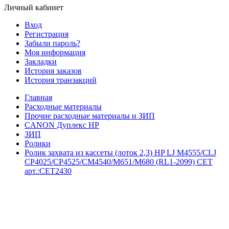
Личный кабинет
Вход
Регистрация
Забыли пароль?
Моя информация
Закладки
История заказов
История транзакций
Главная
Расходные материалы
Прочие расходные материалы и ЗИП
CANON Дуплекс HP
ЗИП
Ролики
Ролик захвата из кассеты (лоток 2,3) HP LJ M4555/CLJ
CP4025/CP4525/CM4540/M651/M680 (RL1-2099) CET
арт.:CET2430