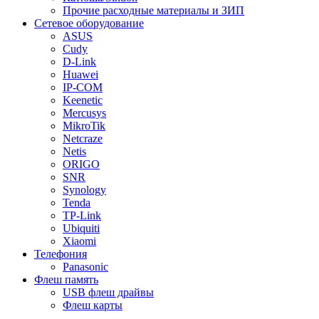
Прочие расходные материалы и ЗИП
Сетевое оборудование
ASUS
Cudy
D-Link
Huawei
IP-COM
Keenetic
Mercusys
MikroTik
Netcraze
Netis
ORIGO
SNR
Synology
Tenda
TP-Link
Ubiquiti
Xiaomi
Телефония
Panasonic
Флеш память
USB флеш драйвы
Флеш карты