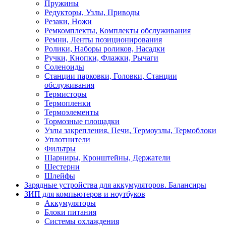
Пружины
Редукторы, Узлы, Приводы
Резаки, Ножи
Ремкомплекты, Комплекты обслуживания
Ремни, Ленты позиционирования
Ролики, Наборы роликов, Насадки
Ручки, Кнопки, Флажки, Рычаги
Соленоиды
Станции парковки, Головки, Станции
обслуживания
Термисторы
Термопленки
Термоэлементы
Тормозные площадки
Узлы закрепления, Печи, Термоузлы, Термоблоки
Уплотнители
Фильтры
Шарниры, Кронштейны, Держатели
Шестерни
Шлейфы
Зарядные устройства для аккумуляторов. Балансиры
ЗИП для компьютеров и ноутбуков
Аккумуляторы
Блоки питания
Системы охлаждения