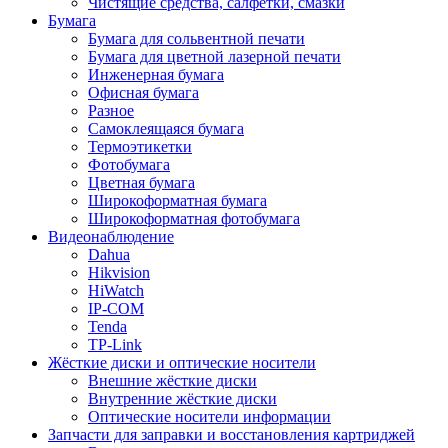
Чистящие средства, салфетки, смазки
Бумага
Бумага для сольвентной печати
Бумага для цветной лазерной печати
Инженерная бумага
Офисная бумага
Разное
Самоклеящаяся бумага
Термоэтикетки
Фотобумага
Цветная бумага
Широкоформатная бумага
Широкоформатная фотобумага
Видеонаблюдение
Dahua
Hikvision
HiWatch
IP-COM
Tenda
TP-Link
Жёсткие диски и оптические носители
Внешние жёсткие диски
Внутренние жёсткие диски
Оптические носители информации
Запчасти для заправки и восстановления картриджей