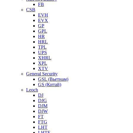
FB
CSB
EVH
EVX
GP
GPL
HR
HRL
TPL
UPS
XHRL
XPL
XTV
General Security
GSL (Вьетнам)
GS (Китай)
Leoch
DJ
DJG
DJM
DJW
FT
FTG
LHT
LHTF