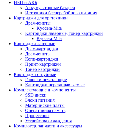
ИБП и АКБ
Аккумуляторные батареи
Источники бесперебойного питания
Картриджи для оргтехники
Драм-юниты
Kyocera-Mita
Картриджи лазерные, тонер-картриджи
Kyocera-Mita
Картриджи лазерные
Драм-картриджи
Драм-юниты
Копи-картриджи
Принт-картриджи
Тонер-картриджи
Картриджи струйные
Головки печатающие
Картриджи перезаправляемые
Комплектующие и компоненты
SSD диски
Блоки питания
Материнские платы
Оперативная память
Процессоры
Устройства охлаждения
Компьютер. запчасти и аксессуары