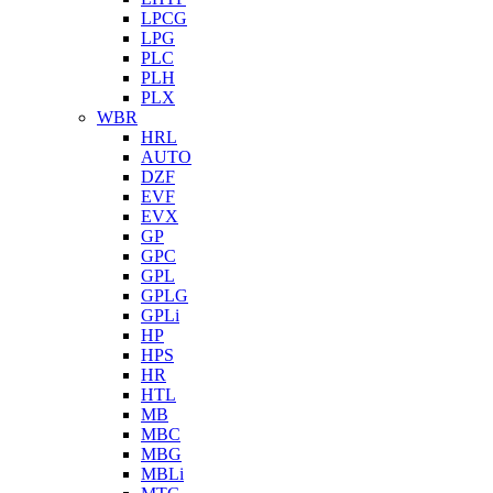
LPCG
LPG
PLC
PLH
PLX
WBR
HRL
AUTO
DZF
EVF
EVX
GP
GPC
GPL
GPLG
GPLi
HP
HPS
HR
HTL
MB
MBC
MBG
MBLi