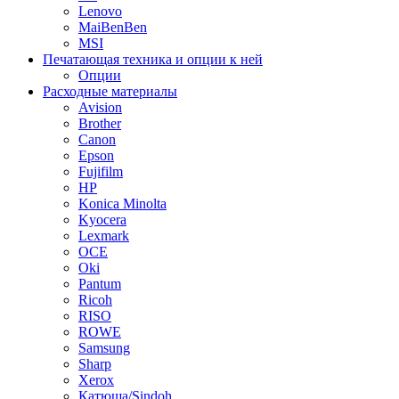
Lenovo
MaiBenBen
MSI
Печатающая техника и опции к ней
Опции
Расходные материалы
Avision
Brother
Canon
Epson
Fujifilm
HP
Konica Minolta
Kyocera
Lexmark
OCE
Oki
Pantum
Ricoh
RISO
ROWE
Samsung
Sharp
Xerox
Катюша/Sindoh