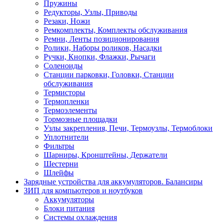
Пружины
Редукторы, Узлы, Приводы
Резаки, Ножи
Ремкомплекты, Комплекты обслуживания
Ремни, Ленты позиционирования
Ролики, Наборы роликов, Насадки
Ручки, Кнопки, Флажки, Рычаги
Соленоиды
Станции парковки, Головки, Станции
обслуживания
Термисторы
Термопленки
Термоэлементы
Тормозные площадки
Узлы закрепления, Печи, Термоузлы, Термоблоки
Уплотнители
Фильтры
Шарниры, Кронштейны, Держатели
Шестерни
Шлейфы
Зарядные устройства для аккумуляторов. Балансиры
ЗИП для компьютеров и ноутбуков
Аккумуляторы
Блоки питания
Системы охлаждения