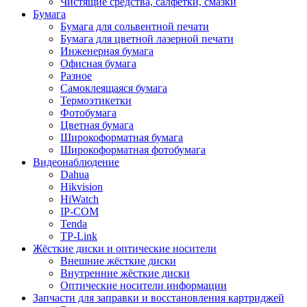
Чистящие средства, салфетки, смазки
Бумага
Бумага для сольвентной печати
Бумага для цветной лазерной печати
Инженерная бумага
Офисная бумага
Разное
Самоклеящаяся бумага
Термоэтикетки
Фотобумага
Цветная бумага
Широкоформатная бумага
Широкоформатная фотобумага
Видеонаблюдение
Dahua
Hikvision
HiWatch
IP-COM
Tenda
TP-Link
Жёсткие диски и оптические носители
Внешние жёсткие диски
Внутренние жёсткие диски
Оптические носители информации
Запчасти для заправки и восстановления картриджей