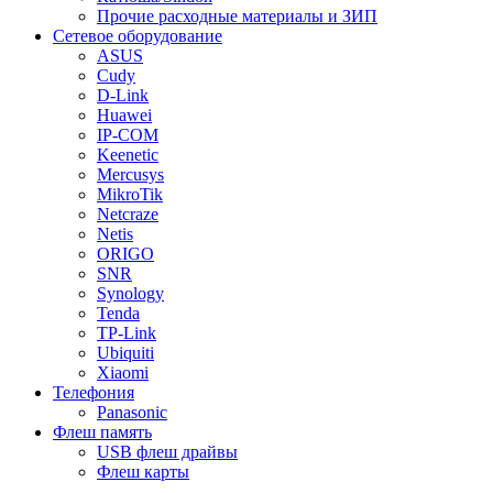
Прочие расходные материалы и ЗИП
Сетевое оборудование
ASUS
Cudy
D-Link
Huawei
IP-COM
Keenetic
Mercusys
MikroTik
Netcraze
Netis
ORIGO
SNR
Synology
Tenda
TP-Link
Ubiquiti
Xiaomi
Телефония
Panasonic
Флеш память
USB флеш драйвы
Флеш карты