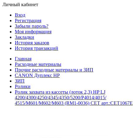
Личный кабинет
Вход
Регистрация
Забыли пароль?
Моя информация
Закладки
История заказов
История транзакций
Главная
Расходные материалы
Прочие расходные материалы и ЗИП
CANON Дуплекс HP
ЗИП
Ролики
Ролик захвата из кассеты (лоток 2,3) HP LJ
4200/4300/4250/4345/4350/5200/P4014/4015/
4515/M601/M602/M603 (RM1-0036) CET арт.:CET1067E