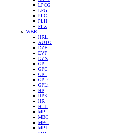
LPCG
LPG
PLC
PLH
PLX
WBR
HRL
AUTO
DZF
EVF
EVX
GP
GPC
GPL
GPLG
GPLi
HP
HPS
HR
HTL
MB
MBC
MBG
MBLi