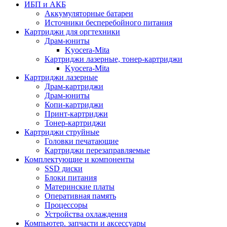
ИБП и АКБ
Аккумуляторные батареи
Источники бесперебойного питания
Картриджи для оргтехники
Драм-юниты
Kyocera-Mita
Картриджи лазерные, тонер-картриджи
Kyocera-Mita
Картриджи лазерные
Драм-картриджи
Драм-юниты
Копи-картриджи
Принт-картриджи
Тонер-картриджи
Картриджи струйные
Головки печатающие
Картриджи перезаправляемые
Комплектующие и компоненты
SSD диски
Блоки питания
Материнские платы
Оперативная память
Процессоры
Устройства охлаждения
Компьютер. запчасти и аксессуары