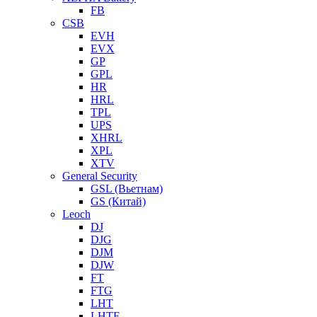
FB
CSB
EVH
EVX
GP
GPL
HR
HRL
TPL
UPS
XHRL
XPL
XTV
General Security
GSL (Вьетнам)
GS (Китай)
Leoch
DJ
DJG
DJM
DJW
FT
FTG
LHT
LHTF