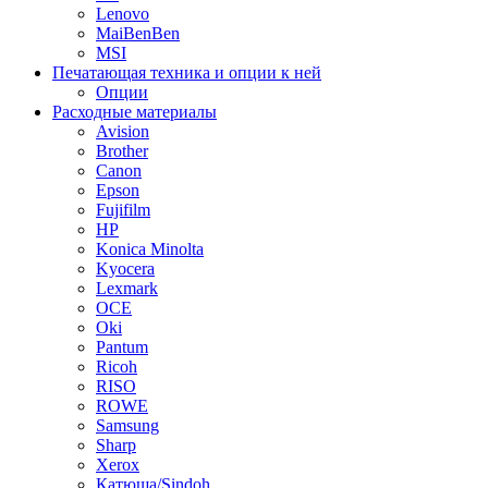
Lenovo
MaiBenBen
MSI
Печатающая техника и опции к ней
Опции
Расходные материалы
Avision
Brother
Canon
Epson
Fujifilm
HP
Konica Minolta
Kyocera
Lexmark
OCE
Oki
Pantum
Ricoh
RISO
ROWE
Samsung
Sharp
Xerox
Катюша/Sindoh