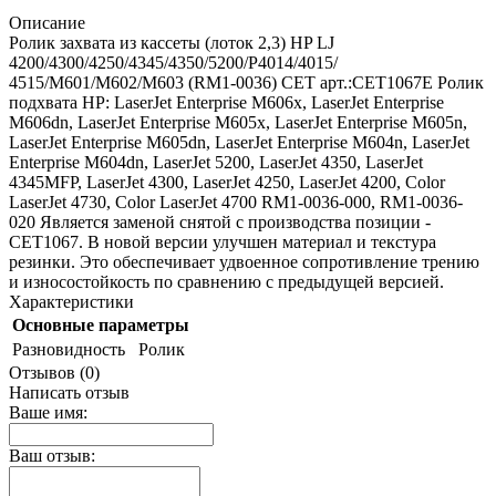
Описание
Ролик захвата из кассеты (лоток 2,3) HP LJ
4200/4300/4250/4345/4350/5200/P4014/4015/
4515/M601/M602/M603 (RM1-0036) CET арт.:CET1067E Ролик
подхвата HP: LaserJet Enterprise M606x, LaserJet Enterprise
M606dn, LaserJet Enterprise M605x, LaserJet Enterprise M605n,
LaserJet Enterprise M605dn, LaserJet Enterprise M604n, LaserJet
Enterprise M604dn, LaserJet 5200, LaserJet 4350, LaserJet
4345MFP, LaserJet 4300, LaserJet 4250, LaserJet 4200, Color
LaserJet 4730, Color LaserJet 4700 RM1-0036-000, RM1-0036-
020 Является заменой снятой с производства позиции -
CET1067. В новой версии улучшен материал и текстура
резинки. Это обеспечивает удвоенное сопротивление трению
и износостойкость по сравнению с предыдущей версией.
Характеристики
Основные параметры
Разновидность
Ролик
Отзывов (0)
Написать отзыв
Ваше имя:
Ваш отзыв: