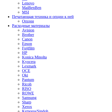
Lenovo
MaiBenBen
MSI
Печатающая техника и опции к ней
Опции
Расходные материалы
Avision
Brother
Canon
Epson
Fujifilm
HP
Konica Minolta
Kyocera
Lexmark
OCE
Oki
Pantum
Ricoh
RISO
ROWE
Samsung
Sharp
Xerox
Катюша/Sindoh