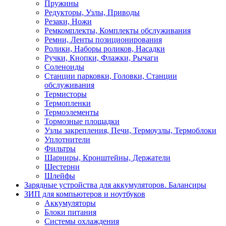
Пружины
Редукторы, Узлы, Приводы
Резаки, Ножи
Ремкомплекты, Комплекты обслуживания
Ремни, Ленты позиционирования
Ролики, Наборы роликов, Насадки
Ручки, Кнопки, Флажки, Рычаги
Соленоиды
Станции парковки, Головки, Станции
обслуживания
Термисторы
Термопленки
Термоэлементы
Тормозные площадки
Узлы закрепления, Печи, Термоузлы, Термоблоки
Уплотнители
Фильтры
Шарниры, Кронштейны, Держатели
Шестерни
Шлейфы
Зарядные устройства для аккумуляторов. Балансиры
ЗИП для компьютеров и ноутбуков
Аккумуляторы
Блоки питания
Системы охлаждения