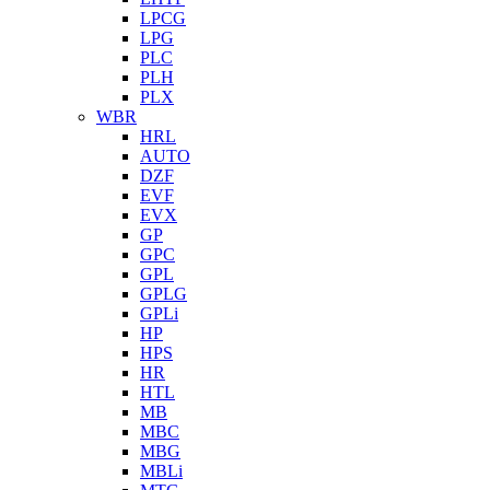
LPCG
LPG
PLC
PLH
PLX
WBR
HRL
AUTO
DZF
EVF
EVX
GP
GPC
GPL
GPLG
GPLi
HP
HPS
HR
HTL
MB
MBC
MBG
MBLi