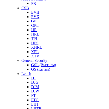
FB
CSB
EVH
EVX
GP
GPL
HR
HRL
TPL
UPS
XHRL
XPL
XTV
General Security
GSL (Вьетнам)
GS (Китай)
Leoch
DJ
DJG
DJM
DJW
FT
FTG
LHT
LHTF