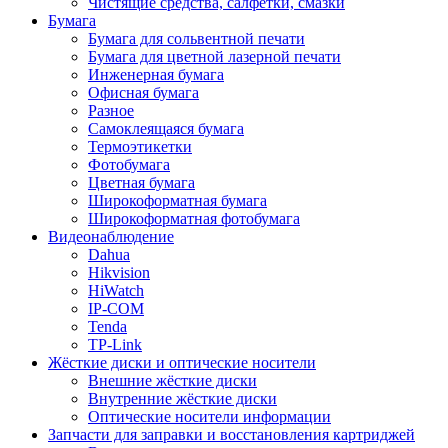
Чистящие средства, салфетки, смазки
Бумага
Бумага для сольвентной печати
Бумага для цветной лазерной печати
Инженерная бумага
Офисная бумага
Разное
Самоклеящаяся бумага
Термоэтикетки
Фотобумага
Цветная бумага
Широкоформатная бумага
Широкоформатная фотобумага
Видеонаблюдение
Dahua
Hikvision
HiWatch
IP-COM
Tenda
TP-Link
Жёсткие диски и оптические носители
Внешние жёсткие диски
Внутренние жёсткие диски
Оптические носители информации
Запчасти для заправки и восстановления картриджей