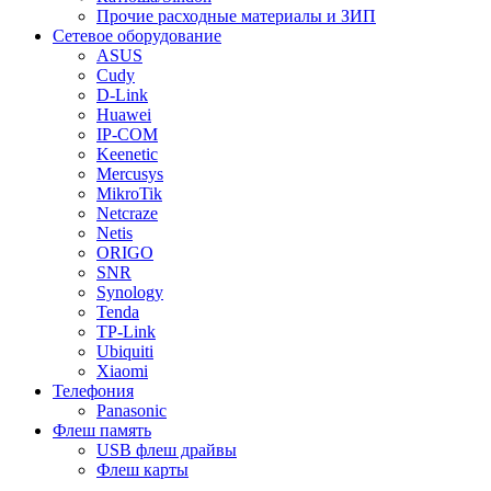
Прочие расходные материалы и ЗИП
Сетевое оборудование
ASUS
Cudy
D-Link
Huawei
IP-COM
Keenetic
Mercusys
MikroTik
Netcraze
Netis
ORIGO
SNR
Synology
Tenda
TP-Link
Ubiquiti
Xiaomi
Телефония
Panasonic
Флеш память
USB флеш драйвы
Флеш карты