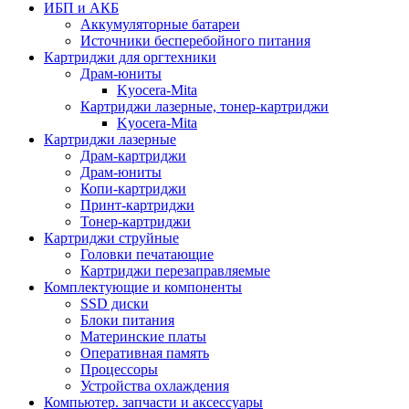
ИБП и АКБ
Аккумуляторные батареи
Источники бесперебойного питания
Картриджи для оргтехники
Драм-юниты
Kyocera-Mita
Картриджи лазерные, тонер-картриджи
Kyocera-Mita
Картриджи лазерные
Драм-картриджи
Драм-юниты
Копи-картриджи
Принт-картриджи
Тонер-картриджи
Картриджи струйные
Головки печатающие
Картриджи перезаправляемые
Комплектующие и компоненты
SSD диски
Блоки питания
Материнские платы
Оперативная память
Процессоры
Устройства охлаждения
Компьютер. запчасти и аксессуары