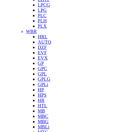
LPCG
LPG
PLC
PLH
PLX
WBR
HRL
AUTO
DZF
EVF
EVX
GP
GPC
GPL
GPLG
GPLi
HP
HPS
HR
HTL
MB
MBC
MBG
MBLi