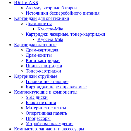
ИБП и АКБ
Аккумуляторные батареи
Источники бесперебойного питания
Картриджи для оргтехники
Драм-юниты
Kyocera-Mita
Картриджи лазерные, тонер-картриджи
Kyocera-Mita
Картриджи лазерные
Драм-картриджи
Драм-юниты
Копи-картриджи
Принт-картриджи
Тонер-картриджи
Картриджи струйные
Головки печатающие
Картриджи перезаправляемые
Комплектующие и компоненты
SSD диски
Блоки питания
Материнские платы
Оперативная память
Процессоры
Устройства охлаждения
Компьютер. запчасти и аксессуары