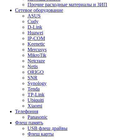
Прочие расходные материалы и ЗИП
Сетевое оборудование
ASUS
Cudy
D-Link
Huawei
IP-COM
Keenetic
Mercusys
MikroTik
Netcraze
Netis
ORIGO
SNR
Synology
Tenda
TP-Link
Ubiquiti
Xiaomi
Телефония
Panasonic
Флеш память
USB флеш драйвы
Флеш карты