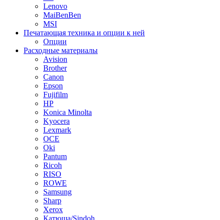
Lenovo
MaiBenBen
MSI
Печатающая техника и опции к ней
Опции
Расходные материалы
Avision
Brother
Canon
Epson
Fujifilm
HP
Konica Minolta
Kyocera
Lexmark
OCE
Oki
Pantum
Ricoh
RISO
ROWE
Samsung
Sharp
Xerox
Катюша/Sindoh