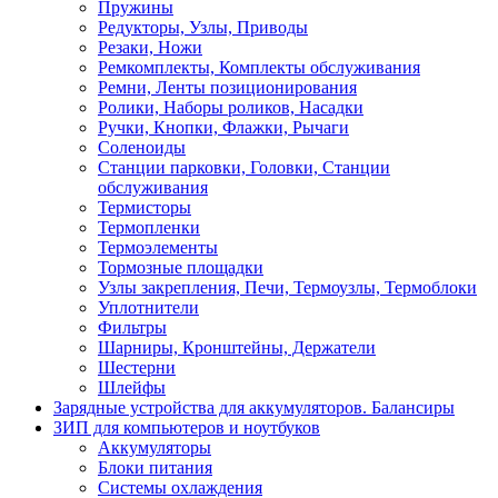
Пружины
Редукторы, Узлы, Приводы
Резаки, Ножи
Ремкомплекты, Комплекты обслуживания
Ремни, Ленты позиционирования
Ролики, Наборы роликов, Насадки
Ручки, Кнопки, Флажки, Рычаги
Соленоиды
Станции парковки, Головки, Станции
обслуживания
Термисторы
Термопленки
Термоэлементы
Тормозные площадки
Узлы закрепления, Печи, Термоузлы, Термоблоки
Уплотнители
Фильтры
Шарниры, Кронштейны, Держатели
Шестерни
Шлейфы
Зарядные устройства для аккумуляторов. Балансиры
ЗИП для компьютеров и ноутбуков
Аккумуляторы
Блоки питания
Системы охлаждения