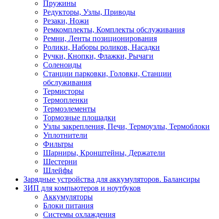
Пружины
Редукторы, Узлы, Приводы
Резаки, Ножи
Ремкомплекты, Комплекты обслуживания
Ремни, Ленты позиционирования
Ролики, Наборы роликов, Насадки
Ручки, Кнопки, Флажки, Рычаги
Соленоиды
Станции парковки, Головки, Станции
обслуживания
Термисторы
Термопленки
Термоэлементы
Тормозные площадки
Узлы закрепления, Печи, Термоузлы, Термоблоки
Уплотнители
Фильтры
Шарниры, Кронштейны, Держатели
Шестерни
Шлейфы
Зарядные устройства для аккумуляторов. Балансиры
ЗИП для компьютеров и ноутбуков
Аккумуляторы
Блоки питания
Системы охлаждения