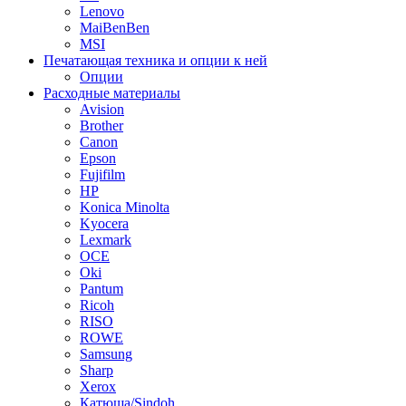
Lenovo
MaiBenBen
MSI
Печатающая техника и опции к ней
Опции
Расходные материалы
Avision
Brother
Canon
Epson
Fujifilm
HP
Konica Minolta
Kyocera
Lexmark
OCE
Oki
Pantum
Ricoh
RISO
ROWE
Samsung
Sharp
Xerox
Катюша/Sindoh