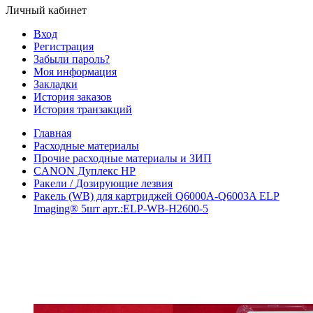
Личный кабинет
Вход
Регистрация
Забыли пароль?
Моя информация
Закладки
История заказов
История транзакций
Главная
Расходные материалы
Прочие расходные материалы и ЗИП
CANON Дуплекс HP
Ракели / Дозирующие лезвия
Ракель (WB) для картриджей Q6000A-Q6003A ELP
Imaging® 5шт арт.:ELP-WB-H2600-5