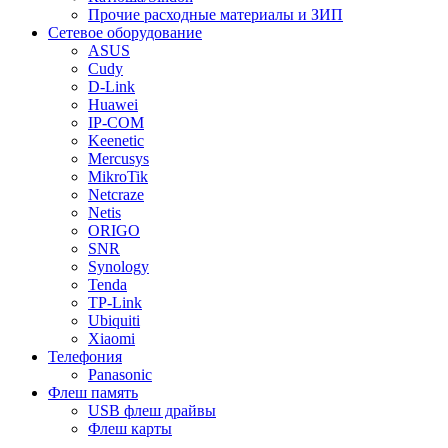
Прочие расходные материалы и ЗИП
Сетевое оборудование
ASUS
Cudy
D-Link
Huawei
IP-COM
Keenetic
Mercusys
MikroTik
Netcraze
Netis
ORIGO
SNR
Synology
Tenda
TP-Link
Ubiquiti
Xiaomi
Телефония
Panasonic
Флеш память
USB флеш драйвы
Флеш карты