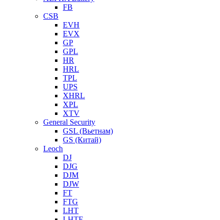
FB
CSB
EVH
EVX
GP
GPL
HR
HRL
TPL
UPS
XHRL
XPL
XTV
General Security
GSL (Вьетнам)
GS (Китай)
Leoch
DJ
DJG
DJM
DJW
FT
FTG
LHT
LHTF