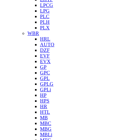
LPCG
LPG
PLC
PLH
PLX
WBR
HRL
AUTO
DZF
EVF
EVX
GP
GPC
GPL
GPLG
GPLi
HP
HPS
HR
HTL
MB
MBC
MBG
MBLi