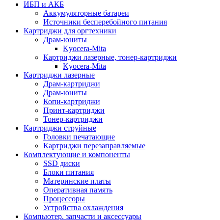
ИБП и АКБ
Аккумуляторные батареи
Источники бесперебойного питания
Картриджи для оргтехники
Драм-юниты
Kyocera-Mita
Картриджи лазерные, тонер-картриджи
Kyocera-Mita
Картриджи лазерные
Драм-картриджи
Драм-юниты
Копи-картриджи
Принт-картриджи
Тонер-картриджи
Картриджи струйные
Головки печатающие
Картриджи перезаправляемые
Комплектующие и компоненты
SSD диски
Блоки питания
Материнские платы
Оперативная память
Процессоры
Устройства охлаждения
Компьютер. запчасти и аксессуары