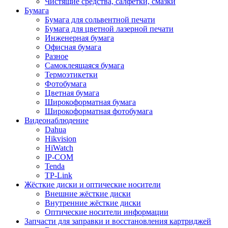
Чистящие средства, салфетки, смазки
Бумага
Бумага для сольвентной печати
Бумага для цветной лазерной печати
Инженерная бумага
Офисная бумага
Разное
Самоклеящаяся бумага
Термоэтикетки
Фотобумага
Цветная бумага
Широкоформатная бумага
Широкоформатная фотобумага
Видеонаблюдение
Dahua
Hikvision
HiWatch
IP-COM
Tenda
TP-Link
Жёсткие диски и оптические носители
Внешние жёсткие диски
Внутренние жёсткие диски
Оптические носители информации
Запчасти для заправки и восстановления картриджей