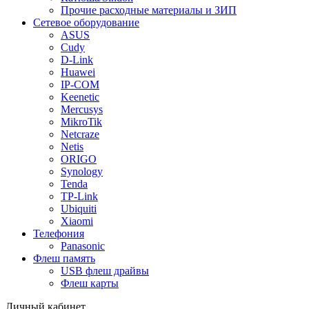
Прочие расходные материалы и ЗИП
Сетевое оборудование
ASUS
Cudy
D-Link
Huawei
IP-COM
Keenetic
Mercusys
MikroTik
Netcraze
Netis
ORIGO
Synology
Tenda
TP-Link
Ubiquiti
Xiaomi
Телефония
Panasonic
Флеш память
USB флеш драйвы
Флеш карты
Личный кабинет