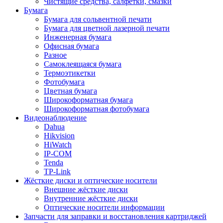
Чистящие средства, салфетки, смазки
Бумага
Бумага для сольвентной печати
Бумага для цветной лазерной печати
Инженерная бумага
Офисная бумага
Разное
Самоклеящаяся бумага
Термоэтикетки
Фотобумага
Цветная бумага
Широкоформатная бумага
Широкоформатная фотобумага
Видеонаблюдение
Dahua
Hikvision
HiWatch
IP-COM
Tenda
TP-Link
Жёсткие диски и оптические носители
Внешние жёсткие диски
Внутренние жёсткие диски
Оптические носители информации
Запчасти для заправки и восстановления картриджей