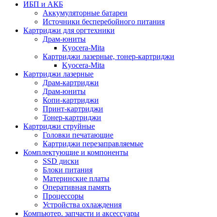
ИБП и АКБ
Аккумуляторные батареи
Источники бесперебойного питания
Картриджи для оргтехники
Драм-юниты
Kyocera-Mita
Картриджи лазерные, тонер-картриджи
Kyocera-Mita
Картриджи лазерные
Драм-картриджи
Драм-юниты
Копи-картриджи
Принт-картриджи
Тонер-картриджи
Картриджи струйные
Головки печатающие
Картриджи перезаправляемые
Комплектующие и компоненты
SSD диски
Блоки питания
Материнские платы
Оперативная память
Процессоры
Устройства охлаждения
Компьютер. запчасти и аксессуары