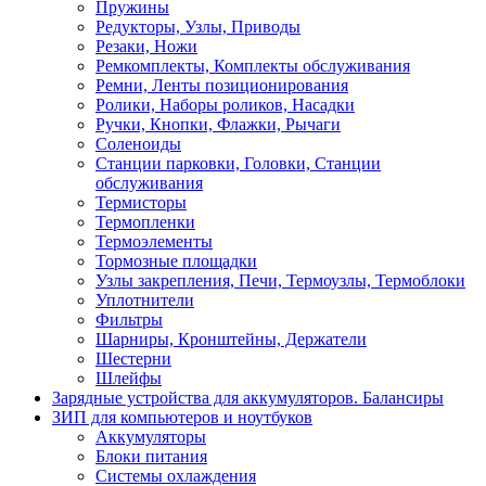
Пружины
Редукторы, Узлы, Приводы
Резаки, Ножи
Ремкомплекты, Комплекты обслуживания
Ремни, Ленты позиционирования
Ролики, Наборы роликов, Насадки
Ручки, Кнопки, Флажки, Рычаги
Соленоиды
Станции парковки, Головки, Станции
обслуживания
Термисторы
Термопленки
Термоэлементы
Тормозные площадки
Узлы закрепления, Печи, Термоузлы, Термоблоки
Уплотнители
Фильтры
Шарниры, Кронштейны, Держатели
Шестерни
Шлейфы
Зарядные устройства для аккумуляторов. Балансиры
ЗИП для компьютеров и ноутбуков
Аккумуляторы
Блоки питания
Системы охлаждения