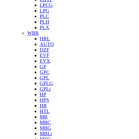
LPCG
LPG
PLC
PLH
PLX
WBR
HRL
AUTO
DZF
EVF
EVX
GP
GPC
GPL
GPLG
GPLi
HP
HPS
HR
HTL
MB
MBC
MBG
MBLi