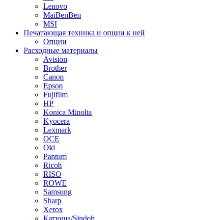
Lenovo
MaiBenBen
MSI
Печатающая техника и опции к ней
Опции
Расходные материалы
Avision
Brother
Canon
Epson
Fujifilm
HP
Konica Minolta
Kyocera
Lexmark
OCE
Oki
Pantum
Ricoh
RISO
ROWE
Samsung
Sharp
Xerox
Катюша/Sindoh