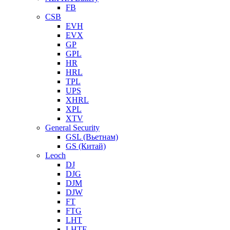
FB
CSB
EVH
EVX
GP
GPL
HR
HRL
TPL
UPS
XHRL
XPL
XTV
General Security
GSL (Вьетнам)
GS (Китай)
Leoch
DJ
DJG
DJM
DJW
FT
FTG
LHT
LHTF