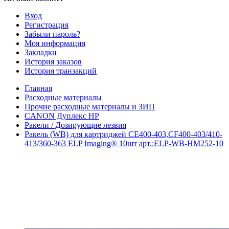
Вход
Регистрация
Забыли пароль?
Моя информация
Закладки
История заказов
История транзакций
Главная
Расходные материалы
Прочие расходные материалы и ЗИП
CANON Дуплекс HP
Ракели / Дозирующие лезвия
Ракель (WB) для картриджей CE400-403,CF400-403/410-
413/360-363 ELP Imaging® 10шт арт.:ELP-WB-HM252-10