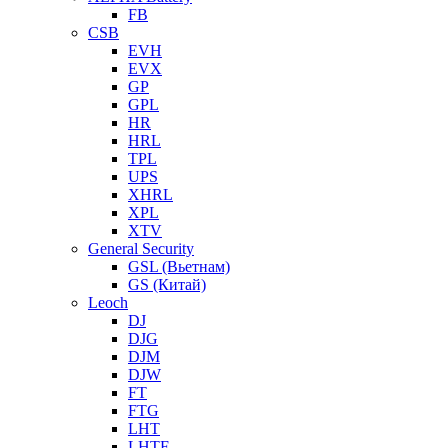
FB
CSB
EVH
EVX
GP
GPL
HR
HRL
TPL
UPS
XHRL
XPL
XTV
General Security
GSL (Вьетнам)
GS (Китай)
Leoch
DJ
DJG
DJM
DJW
FT
FTG
LHT
LHTF