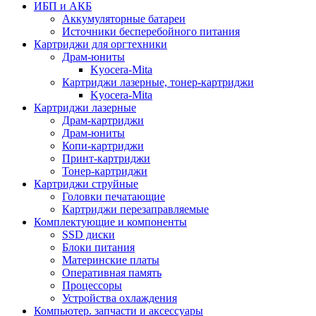
ИБП и АКБ
Аккумуляторные батареи
Источники бесперебойного питания
Картриджи для оргтехники
Драм-юниты
Kyocera-Mita
Картриджи лазерные, тонер-картриджи
Kyocera-Mita
Картриджи лазерные
Драм-картриджи
Драм-юниты
Копи-картриджи
Принт-картриджи
Тонер-картриджи
Картриджи струйные
Головки печатающие
Картриджи перезаправляемые
Комплектующие и компоненты
SSD диски
Блоки питания
Материнские платы
Оперативная память
Процессоры
Устройства охлаждения
Компьютер. запчасти и аксессуары