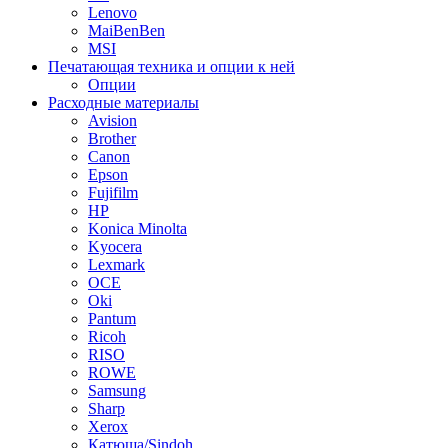
Lenovo
MaiBenBen
MSI
Печатающая техника и опции к ней
Опции
Расходные материалы
Avision
Brother
Canon
Epson
Fujifilm
HP
Konica Minolta
Kyocera
Lexmark
OCE
Oki
Pantum
Ricoh
RISO
ROWE
Samsung
Sharp
Xerox
Катюша/Sindoh