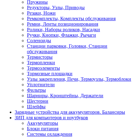
Пружины
Редукторы, Узлы, Приводы
Резаки, Ножи
Ремкомплекты, Комплекты обслуживания
Ремни, Ленты позиционирования
Ролики, Наборы роликов, Насадки
Ручки, Кнопки, Флажки, Рычаги
Соленоиды
Станции парковки, Головки, Станции
обслуживания
Термисторы
Термопленки
Термоэлементы
Тормозные площадки
Узлы закрепления, Печи, Термоузлы, Термоблоки
Уплотнители
Фильтры
Шарниры, Кронштейны, Держатели
Шестерни
Шлейфы
Зарядные устройства для аккумуляторов. Балансиры
ЗИП для компьютеров и ноутбуков
Аккумуляторы
Блоки питания
Системы охлаждения