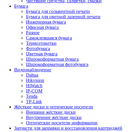
Чистящие средства, салфетки, смазки
Бумага
Бумага для сольвентной печати
Бумага для цветной лазерной печати
Инженерная бумага
Офисная бумага
Разное
Самоклеящаяся бумага
Термоэтикетки
Фотобумага
Цветная бумага
Широкоформатная бумага
Широкоформатная фотобумага
Видеонаблюдение
Dahua
Hikvision
HiWatch
IP-COM
Tenda
TP-Link
Жёсткие диски и оптические носители
Внешние жёсткие диски
Внутренние жёсткие диски
Оптические носители информации
Запчасти для заправки и восстановления картриджей