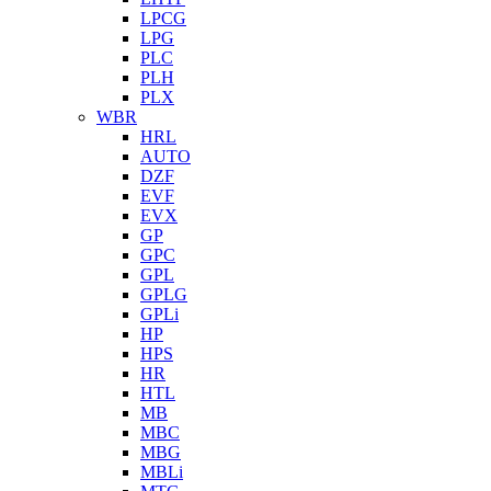
LPCG
LPG
PLC
PLH
PLX
WBR
HRL
AUTO
DZF
EVF
EVX
GP
GPC
GPL
GPLG
GPLi
HP
HPS
HR
HTL
MB
MBC
MBG
MBLi