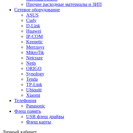
Прочие расходные материалы и ЗИП
Сетевое оборудование
ASUS
Cudy
D-Link
Huawei
IP-COM
Keenetic
Mercusys
MikroTik
Netcraze
Netis
ORIGO
Synology
Tenda
TP-Link
Ubiquiti
Xiaomi
Телефония
Panasonic
Флеш память
USB флеш драйвы
Флеш карты
Личный кабинет