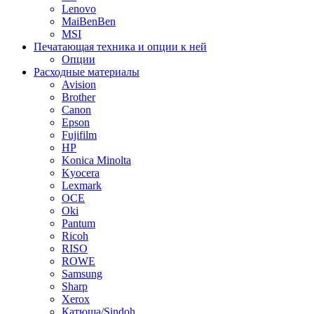
Lenovo
MaiBenBen
MSI
Печатающая техника и опции к ней
Опции
Расходные материалы
Avision
Brother
Canon
Epson
Fujifilm
HP
Konica Minolta
Kyocera
Lexmark
OCE
Oki
Pantum
Ricoh
RISO
ROWE
Samsung
Sharp
Xerox
Катюша/Sindoh