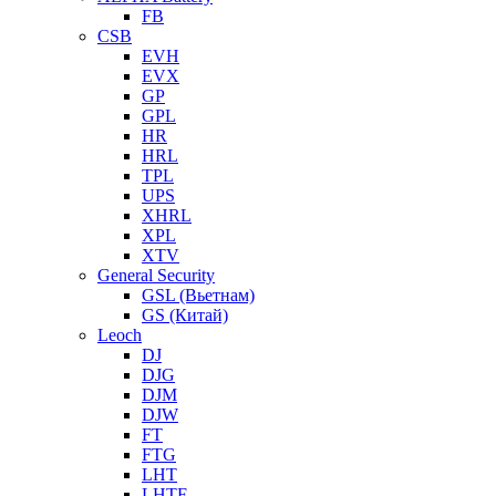
FB
CSB
EVH
EVX
GP
GPL
HR
HRL
TPL
UPS
XHRL
XPL
XTV
General Security
GSL (Вьетнам)
GS (Китай)
Leoch
DJ
DJG
DJM
DJW
FT
FTG
LHT
LHTF