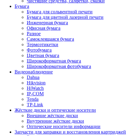
Чистящие средства, салфетки, смазки
Бумага
Бумага для сольвентной печати
Бумага для цветной лазерной печати
Инженерная бумага
Офисная бумага
Разное
Самоклеящаяся бумага
Термоэтикетки
Фотобумага
Цветная бумага
Широкоформатная бумага
Широкоформатная фотобумага
Видеонаблюдение
Dahua
Hikvision
HiWatch
IP-COM
Tenda
TP-Link
Жёсткие диски и оптические носители
Внешние жёсткие диски
Внутренние жёсткие диски
Оптические носители информации
Запчасти для заправки и восстановления картриджей