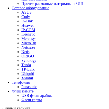
Прочие расходные материалы и ЗИП
Сетевое оборудование
ASUS
Cudy
D-Link
Huawei
IP-COM
Keenetic
Mercusys
MikroTik
Netcraze
Netis
ORIGO
Synology
Tenda
TP-Link
Ubiquiti
Xiaomi
Телефония
Panasonic
Флеш память
USB флеш драйвы
Флеш карты
Личный кабинет