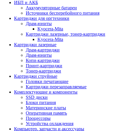
ИБП и АКБ
Аккумуляторные батареи
Источники бесперебойного питания
Картриджи для оргтехники
Драм-юниты
Kyocera-Mita
Картриджи лазерные, тонер-картриджи
Kyocera-Mita
Картриджи лазерные
Драм-картриджи
Драм-юниты
Копи-картриджи
Принт-картриджи
Тонер-картриджи
Картриджи струйные
Головки печатающие
Картриджи перезаправляемые
Комплектующие и компоненты
SSD диски
Блоки питания
Материнские платы
Оперативная память
Процессоры
Устройства охлаждения
Компьютер. запчасти и аксессуары