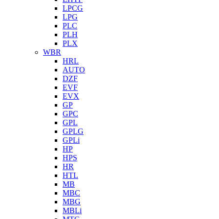
LPCG
LPG
PLC
PLH
PLX
WBR
HRL
AUTO
DZF
EVF
EVX
GP
GPC
GPL
GPLG
GPLi
HP
HPS
HR
HTL
MB
MBC
MBG
MBLi