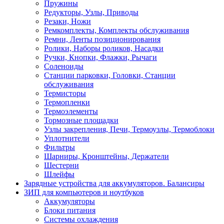
Пружины
Редукторы, Узлы, Приводы
Резаки, Ножи
Ремкомплекты, Комплекты обслуживания
Ремни, Ленты позиционирования
Ролики, Наборы роликов, Насадки
Ручки, Кнопки, Флажки, Рычаги
Соленоиды
Станции парковки, Головки, Станции
обслуживания
Термисторы
Термопленки
Термоэлементы
Тормозные площадки
Узлы закрепления, Печи, Термоузлы, Термоблоки
Уплотнители
Фильтры
Шарниры, Кронштейны, Держатели
Шестерни
Шлейфы
Зарядные устройства для аккумуляторов. Балансиры
ЗИП для компьютеров и ноутбуков
Аккумуляторы
Блоки питания
Системы охлаждения