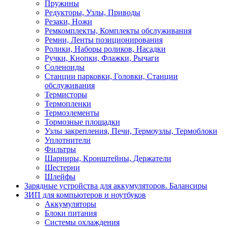
Пружины
Редукторы, Узлы, Приводы
Резаки, Ножи
Ремкомплекты, Комплекты обслуживания
Ремни, Ленты позиционирования
Ролики, Наборы роликов, Насадки
Ручки, Кнопки, Флажки, Рычаги
Соленоиды
Станции парковки, Головки, Станции
обслуживания
Термисторы
Термопленки
Термоэлементы
Тормозные площадки
Узлы закрепления, Печи, Термоузлы, Термоблоки
Уплотнители
Фильтры
Шарниры, Кронштейны, Держатели
Шестерни
Шлейфы
Зарядные устройства для аккумуляторов. Балансиры
ЗИП для компьютеров и ноутбуков
Аккумуляторы
Блоки питания
Системы охлаждения