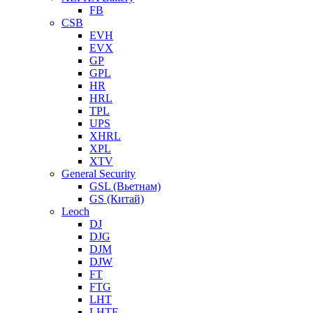
FB
CSB
EVH
EVX
GP
GPL
HR
HRL
TPL
UPS
XHRL
XPL
XTV
General Security
GSL (Вьетнам)
GS (Китай)
Leoch
DJ
DJG
DJM
DJW
FT
FTG
LHT
LHTF