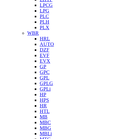
LPCG
LPG
PLC
PLH
PLX
WBR
HRL
AUTO
DZF
EVF
EVX
GP
GPC
GPL
GPLG
GPLi
HP
HPS
HR
HTL
MB
MBC
MBG
MBLi