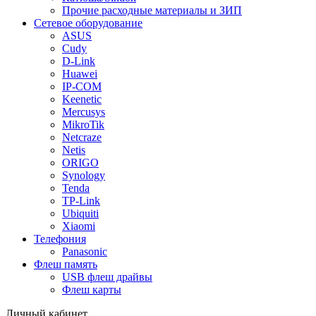
Прочие расходные материалы и ЗИП
Сетевое оборудование
ASUS
Cudy
D-Link
Huawei
IP-COM
Keenetic
Mercusys
MikroTik
Netcraze
Netis
ORIGO
Synology
Tenda
TP-Link
Ubiquiti
Xiaomi
Телефония
Panasonic
Флеш память
USB флеш драйвы
Флеш карты
Личный кабинет