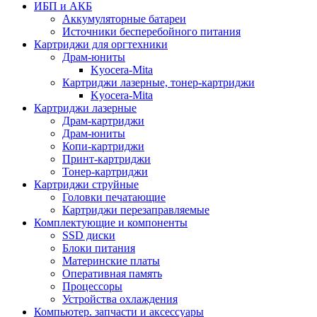
ИБП и АКБ
Аккумуляторные батареи
Источники бесперебойного питания
Картриджи для оргтехники
Драм-юниты
Kyocera-Mita
Картриджи лазерные, тонер-картриджи
Kyocera-Mita
Картриджи лазерные
Драм-картриджи
Драм-юниты
Копи-картриджи
Принт-картриджи
Тонер-картриджи
Картриджи струйные
Головки печатающие
Картриджи перезаправляемые
Комплектующие и компоненты
SSD диски
Блоки питания
Материнские платы
Оперативная память
Процессоры
Устройства охлаждения
Компьютер. запчасти и аксессуары