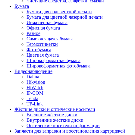
Чистящие средства, салфетки, смазки
Бумага
Бумага для сольвентной печати
Бумага для цветной лазерной печати
Инженерная бумага
Офисная бумага
Разное
Самоклеящаяся бумага
Термоэтикетки
Фотобумага
Цветная бумага
Широкоформатная бумага
Широкоформатная фотобумага
Видеонаблюдение
Dahua
Hikvision
HiWatch
IP-COM
Tenda
TP-Link
Жёсткие диски и оптические носители
Внешние жёсткие диски
Внутренние жёсткие диски
Оптические носители информации
Запчасти для заправки и восстановления картриджей