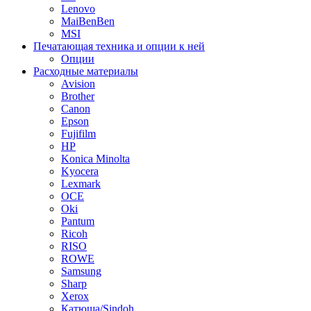
Lenovo
MaiBenBen
MSI
Печатающая техника и опции к ней
Опции
Расходные материалы
Avision
Brother
Canon
Epson
Fujifilm
HP
Konica Minolta
Kyocera
Lexmark
OCE
Oki
Pantum
Ricoh
RISO
ROWE
Samsung
Sharp
Xerox
Катюша/Sindoh