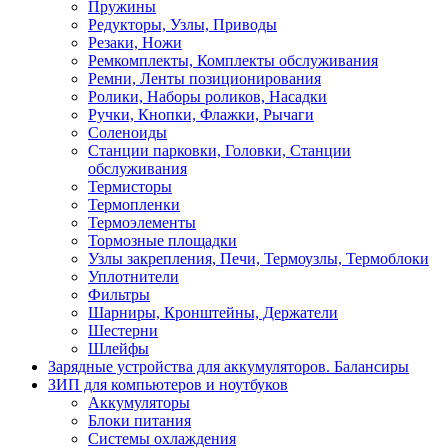
Пружины
Редукторы, Узлы, Приводы
Резаки, Ножи
Ремкомплекты, Комплекты обслуживания
Ремни, Ленты позиционирования
Ролики, Наборы роликов, Насадки
Ручки, Кнопки, Флажки, Рычаги
Соленоиды
Станции парковки, Головки, Станции
обслуживания
Термисторы
Термопленки
Термоэлементы
Тормозные площадки
Узлы закрепления, Печи, Термоузлы, Термоблоки
Уплотнители
Фильтры
Шарниры, Кронштейны, Держатели
Шестерни
Шлейфы
Зарядные устройства для аккумуляторов. Балансиры
ЗИП для компьютеров и ноутбуков
Аккумуляторы
Блоки питания
Системы охлаждения