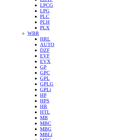
LPCG
LPG
PLC
PLH
PLX
WBR
HRL
AUTO
DZF
EVF
EVX
GP
GPC
GPL
GPLG
GPLi
HP
HPS
HR
HTL
MB
MBC
MBG
MBLi