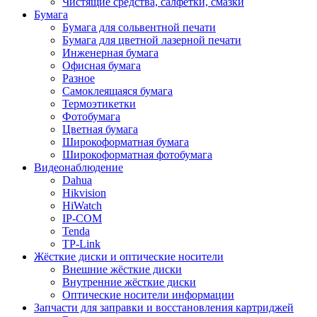
Чистящие средства, салфетки, смазки
Бумага
Бумага для сольвентной печати
Бумага для цветной лазерной печати
Инженерная бумага
Офисная бумага
Разное
Самоклеящаяся бумага
Термоэтикетки
Фотобумага
Цветная бумага
Широкоформатная бумага
Широкоформатная фотобумага
Видеонаблюдение
Dahua
Hikvision
HiWatch
IP-COM
Tenda
TP-Link
Жёсткие диски и оптические носители
Внешние жёсткие диски
Внутренние жёсткие диски
Оптические носители информации
Запчасти для заправки и восстановления картриджей