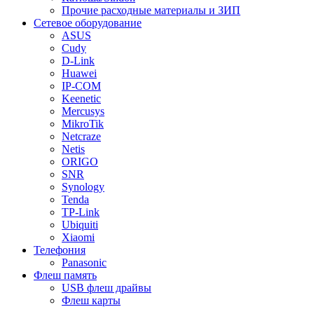
Прочие расходные материалы и ЗИП
Сетевое оборудование
ASUS
Cudy
D-Link
Huawei
IP-COM
Keenetic
Mercusys
MikroTik
Netcraze
Netis
ORIGO
SNR
Synology
Tenda
TP-Link
Ubiquiti
Xiaomi
Телефония
Panasonic
Флеш память
USB флеш драйвы
Флеш карты