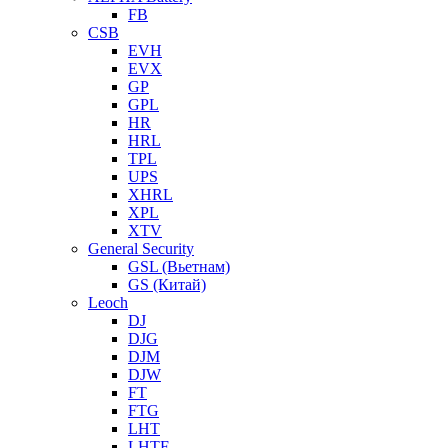
FB
CSB
EVH
EVX
GP
GPL
HR
HRL
TPL
UPS
XHRL
XPL
XTV
General Security
GSL (Вьетнам)
GS (Китай)
Leoch
DJ
DJG
DJM
DJW
FT
FTG
LHT
LHTF