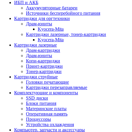
ИБП и АКБ
Аккумуляторные батареи
Источники бесперебойного питания
Картриджи для оргтехники
Драм-юниты
Kyocera-Mita
Картриджи лазерные, тонер-картриджи
Kyocera-Mita
Картриджи лазерные
Драм-картриджи
Драм-юниты
Копи-картриджи
Принт-картриджи
Тонер-картриджи
Картриджи струйные
Головки печатающие
Картриджи перезаправляемые
Комплектующие и компоненты
SSD диски
Блоки питания
Материнские платы
Оперативная память
Процессоры
Устройства охлаждения
Компьютер. запчасти и аксессуары