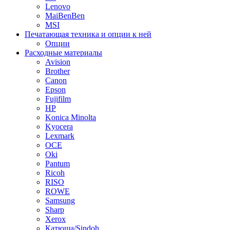
Lenovo
MaiBenBen
MSI
Печатающая техника и опции к ней
Опции
Расходные материалы
Avision
Brother
Canon
Epson
Fujifilm
HP
Konica Minolta
Kyocera
Lexmark
OCE
Oki
Pantum
Ricoh
RISO
ROWE
Samsung
Sharp
Xerox
Катюша/Sindoh