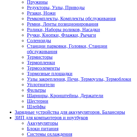
Пружины
Редукторы, Узлы, Приводы
Резаки, Ножи
Ремкомплекты, Комплекты обслуживания
Ремни, Ленты позиционирования
Ролики, Наборы роликов, Насадки
Ручки, Кнопки, Флажки, Рычаги
Соленоиды
Станции парковки, Головки, Станции
обслуживания
Термисторы
Термопленки
Термоэлементы
Тормозные площадки
Узлы закрепления, Печи, Термоузлы, Термоблоки
Уплотнители
Фильтры
Шарниры, Кронштейны, Держатели
Шестерни
Шлейфы
Зарядные устройства для аккумуляторов. Балансиры
ЗИП для компьютеров и ноутбуков
Аккумуляторы
Блоки питания
Системы охлаждения