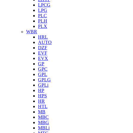
LPCG
LPG
PLC
PLH
PLX
WBR
HRL
AUTO
DZF
EVF
EVX
GP
GPC
GPL
GPLG
GPLi
HP
HPS
HR
HTL
MB
MBC
MBG
MBLi