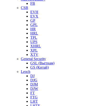
FB
CSB
EVH
EVX
GP
GPL
HR
HRL
TPL
UPS
XHRL
XPL
XTV
General Security
GSL (Вьетнам)
GS (Китай)
Leoch
DJ
DJG
DJM
DJW
FT
FTG
LHT
LHTF