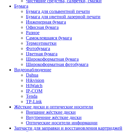
Чистящие средства, салфетки, смазки
Бумага
Бумага для сольвентной печати
Бумага для цветной лазерной печати
Инженерная бумага
Офисная бумага
Разное
Самоклеящаяся бумага
Термоэтикетки
Фотобумага
Цветная бумага
Широкоформатная бумага
Широкоформатная фотобумага
Видеонаблюдение
Dahua
Hikvision
HiWatch
IP-COM
Tenda
TP-Link
Жёсткие диски и оптические носители
Внешние жёсткие диски
Внутренние жёсткие диски
Оптические носители информации
Запчасти для заправки и восстановления картриджей