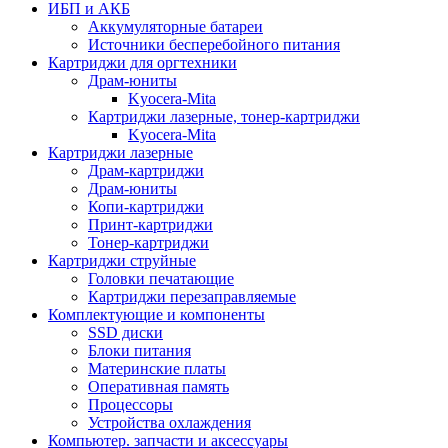
ИБП и АКБ
Аккумуляторные батареи
Источники бесперебойного питания
Картриджи для оргтехники
Драм-юниты
Kyocera-Mita
Картриджи лазерные, тонер-картриджи
Kyocera-Mita
Картриджи лазерные
Драм-картриджи
Драм-юниты
Копи-картриджи
Принт-картриджи
Тонер-картриджи
Картриджи струйные
Головки печатающие
Картриджи перезаправляемые
Комплектующие и компоненты
SSD диски
Блоки питания
Материнские платы
Оперативная память
Процессоры
Устройства охлаждения
Компьютер. запчасти и аксессуары