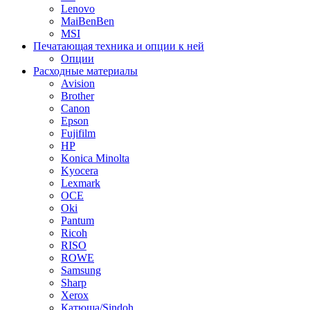
Lenovo
MaiBenBen
MSI
Печатающая техника и опции к ней
Опции
Расходные материалы
Avision
Brother
Canon
Epson
Fujifilm
HP
Konica Minolta
Kyocera
Lexmark
OCE
Oki
Pantum
Ricoh
RISO
ROWE
Samsung
Sharp
Xerox
Катюша/Sindoh