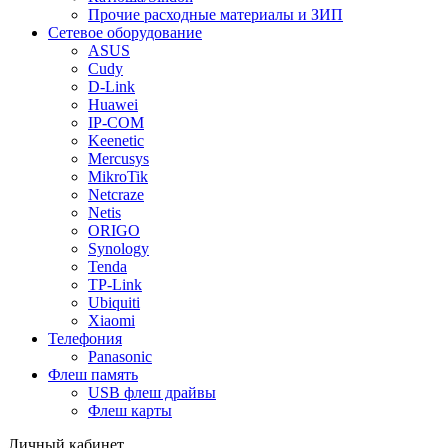
Прочие расходные материалы и ЗИП
Сетевое оборудование
ASUS
Cudy
D-Link
Huawei
IP-COM
Keenetic
Mercusys
MikroTik
Netcraze
Netis
ORIGO
Synology
Tenda
TP-Link
Ubiquiti
Xiaomi
Телефония
Panasonic
Флеш память
USB флеш драйвы
Флеш карты
Личный кабинет