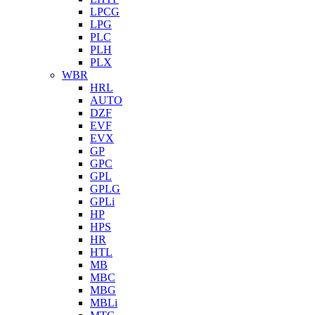
LPCG
LPG
PLC
PLH
PLX
WBR
HRL
AUTO
DZF
EVF
EVX
GP
GPC
GPL
GPLG
GPLi
HP
HPS
HR
HTL
MB
MBC
MBG
MBLi