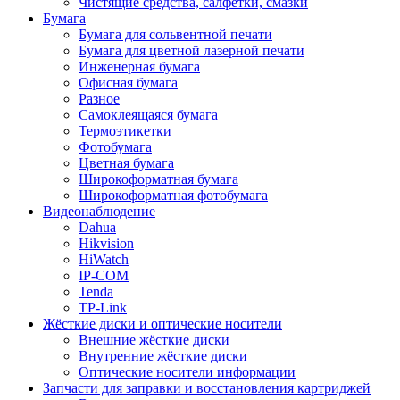
Чистящие средства, салфетки, смазки
Бумага
Бумага для сольвентной печати
Бумага для цветной лазерной печати
Инженерная бумага
Офисная бумага
Разное
Самоклеящаяся бумага
Термоэтикетки
Фотобумага
Цветная бумага
Широкоформатная бумага
Широкоформатная фотобумага
Видеонаблюдение
Dahua
Hikvision
HiWatch
IP-COM
Tenda
TP-Link
Жёсткие диски и оптические носители
Внешние жёсткие диски
Внутренние жёсткие диски
Оптические носители информации
Запчасти для заправки и восстановления картриджей