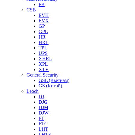
FB
CSB
EVH
EVX
GP
GPL
HR
HRL
TPL
UPS
XHRL
XPL
XTV
General Security
GSL (Вьетнам)
GS (Китай)
Leoch
DJ
DJG
DJM
DJW
FT
FTG
LHT
LHTF