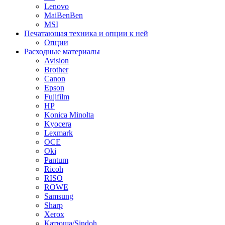
Lenovo
MaiBenBen
MSI
Печатающая техника и опции к ней
Опции
Расходные материалы
Avision
Brother
Canon
Epson
Fujifilm
HP
Konica Minolta
Kyocera
Lexmark
OCE
Oki
Pantum
Ricoh
RISO
ROWE
Samsung
Sharp
Xerox
Катюша/Sindoh