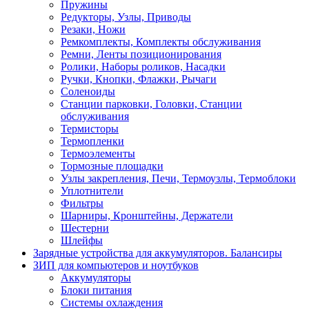
Пружины
Редукторы, Узлы, Приводы
Резаки, Ножи
Ремкомплекты, Комплекты обслуживания
Ремни, Ленты позиционирования
Ролики, Наборы роликов, Насадки
Ручки, Кнопки, Флажки, Рычаги
Соленоиды
Станции парковки, Головки, Станции
обслуживания
Термисторы
Термопленки
Термоэлементы
Тормозные площадки
Узлы закрепления, Печи, Термоузлы, Термоблоки
Уплотнители
Фильтры
Шарниры, Кронштейны, Держатели
Шестерни
Шлейфы
Зарядные устройства для аккумуляторов. Балансиры
ЗИП для компьютеров и ноутбуков
Аккумуляторы
Блоки питания
Системы охлаждения