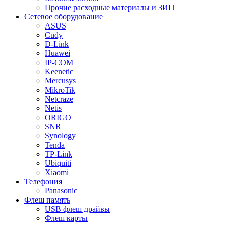
Прочие расходные материалы и ЗИП
Сетевое оборудование
ASUS
Cudy
D-Link
Huawei
IP-COM
Keenetic
Mercusys
MikroTik
Netcraze
Netis
ORIGO
SNR
Synology
Tenda
TP-Link
Ubiquiti
Xiaomi
Телефония
Panasonic
Флеш память
USB флеш драйвы
Флеш карты