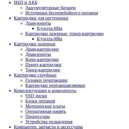
ИБП и АКБ
Аккумуляторные батареи
Источники бесперебойного питания
Картриджи для оргтехники
Драм-юниты
Kyocera-Mita
Картриджи лазерные, тонер-картриджи
Kyocera-Mita
Картриджи лазерные
Драм-картриджи
Драм-юниты
Копи-картриджи
Принт-картриджи
Тонер-картриджи
Картриджи струйные
Головки печатающие
Картриджи перезаправляемые
Комплектующие и компоненты
SSD диски
Блоки питания
Материнские платы
Оперативная память
Процессоры
Устройства охлаждения
Компьютер. запчасти и аксессуары