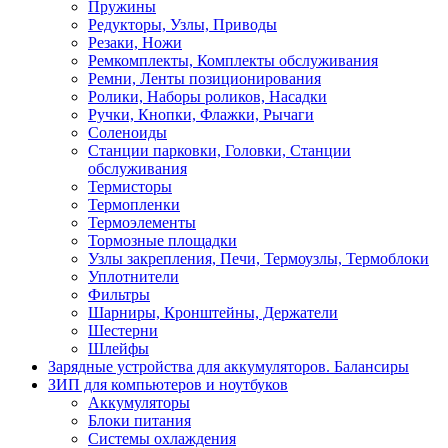
Пружины
Редукторы, Узлы, Приводы
Резаки, Ножи
Ремкомплекты, Комплекты обслуживания
Ремни, Ленты позиционирования
Ролики, Наборы роликов, Насадки
Ручки, Кнопки, Флажки, Рычаги
Соленоиды
Станции парковки, Головки, Станции
обслуживания
Термисторы
Термопленки
Термоэлементы
Тормозные площадки
Узлы закрепления, Печи, Термоузлы, Термоблоки
Уплотнители
Фильтры
Шарниры, Кронштейны, Держатели
Шестерни
Шлейфы
Зарядные устройства для аккумуляторов. Балансиры
ЗИП для компьютеров и ноутбуков
Аккумуляторы
Блоки питания
Системы охлаждения