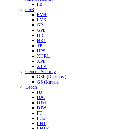
FB
CSB
EVH
EVX
GP
GPL
HR
HRL
TPL
UPS
XHRL
XPL
XTV
General Security
GSL (Вьетнам)
GS (Китай)
Leoch
DJ
DJG
DJM
DJW
FT
FTG
LHT
LHTF