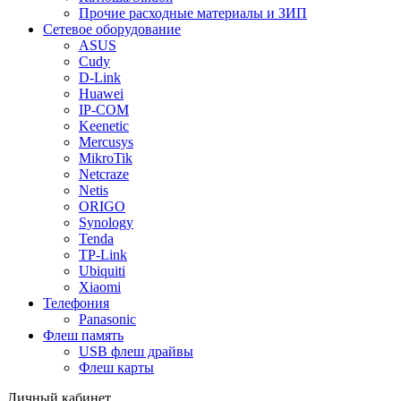
Прочие расходные материалы и ЗИП
Сетевое оборудование
ASUS
Cudy
D-Link
Huawei
IP-COM
Keenetic
Mercusys
MikroTik
Netcraze
Netis
ORIGO
Synology
Tenda
TP-Link
Ubiquiti
Xiaomi
Телефония
Panasonic
Флеш память
USB флеш драйвы
Флеш карты
Личный кабинет