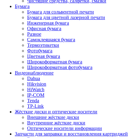
Чистящие средства, салфетки, смазки
Бумага
Бумага для сольвентной печати
Бумага для цветной лазерной печати
Инженерная бумага
Офисная бумага
Разное
Самоклеящаяся бумага
Термоэтикетки
Фотобумага
Цветная бумага
Широкоформатная бумага
Широкоформатная фотобумага
Видеонаблюдение
Dahua
Hikvision
HiWatch
IP-COM
Tenda
TP-Link
Жёсткие диски и оптические носители
Внешние жёсткие диски
Внутренние жёсткие диски
Оптические носители информации
Запчасти для заправки и восстановления картриджей