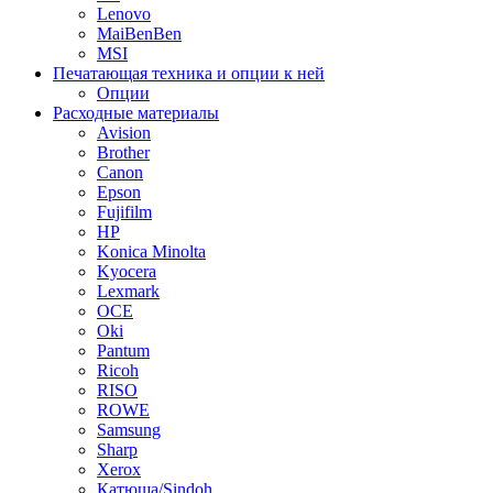
Lenovo
MaiBenBen
MSI
Печатающая техника и опции к ней
Опции
Расходные материалы
Avision
Brother
Canon
Epson
Fujifilm
HP
Konica Minolta
Kyocera
Lexmark
OCE
Oki
Pantum
Ricoh
RISO
ROWE
Samsung
Sharp
Xerox
Катюша/Sindoh