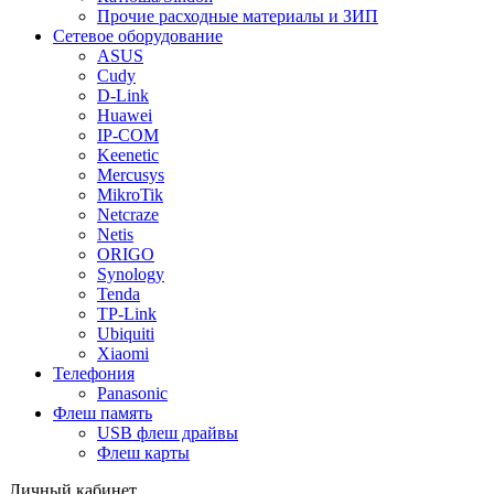
Прочие расходные материалы и ЗИП
Сетевое оборудование
ASUS
Cudy
D-Link
Huawei
IP-COM
Keenetic
Mercusys
MikroTik
Netcraze
Netis
ORIGO
Synology
Tenda
TP-Link
Ubiquiti
Xiaomi
Телефония
Panasonic
Флеш память
USB флеш драйвы
Флеш карты
Личный кабинет