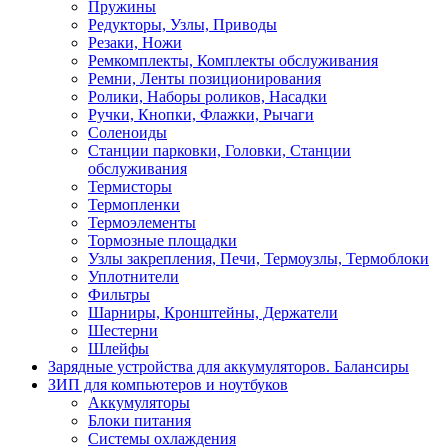
Пружины
Редукторы, Узлы, Приводы
Резаки, Ножи
Ремкомплекты, Комплекты обслуживания
Ремни, Ленты позиционирования
Ролики, Наборы роликов, Насадки
Ручки, Кнопки, Флажки, Рычаги
Соленоиды
Станции парковки, Головки, Станции
обслуживания
Термисторы
Термопленки
Термоэлементы
Тормозные площадки
Узлы закрепления, Печи, Термоузлы, Термоблоки
Уплотнители
Фильтры
Шарниры, Кронштейны, Держатели
Шестерни
Шлейфы
Зарядные устройства для аккумуляторов. Балансиры
ЗИП для компьютеров и ноутбуков
Аккумуляторы
Блоки питания
Системы охлаждения