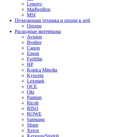
Lenovo
MaiBenBen
MSI
Печатающая техника и опции к ней
Опции
Расходные материалы
Avision
Brother
Canon
Epson
Fujifilm
HP
Konica Minolta
Kyocera
Lexmark
OCE
Oki
Pantum
Ricoh
RISO
ROWE
Samsung
Sharp
Xerox
Катюша/Sindoh