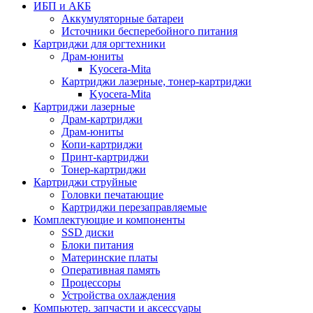
ИБП и АКБ
Аккумуляторные батареи
Источники бесперебойного питания
Картриджи для оргтехники
Драм-юниты
Kyocera-Mita
Картриджи лазерные, тонер-картриджи
Kyocera-Mita
Картриджи лазерные
Драм-картриджи
Драм-юниты
Копи-картриджи
Принт-картриджи
Тонер-картриджи
Картриджи струйные
Головки печатающие
Картриджи перезаправляемые
Комплектующие и компоненты
SSD диски
Блоки питания
Материнские платы
Оперативная память
Процессоры
Устройства охлаждения
Компьютер. запчасти и аксессуары