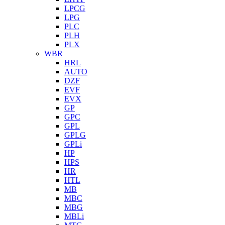
LPCG
LPG
PLC
PLH
PLX
WBR
HRL
AUTO
DZF
EVF
EVX
GP
GPC
GPL
GPLG
GPLi
HP
HPS
HR
HTL
MB
MBC
MBG
MBLi