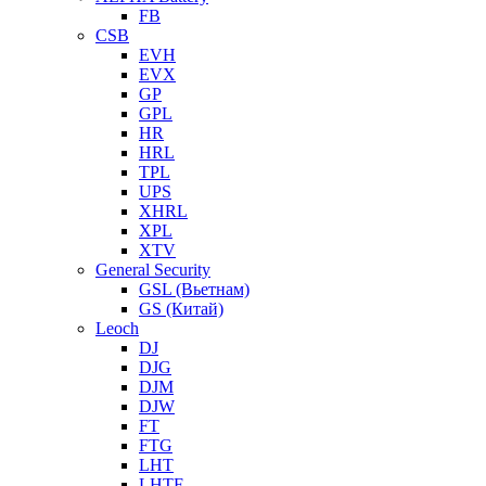
FB
CSB
EVH
EVX
GP
GPL
HR
HRL
TPL
UPS
XHRL
XPL
XTV
General Security
GSL (Вьетнам)
GS (Китай)
Leoch
DJ
DJG
DJM
DJW
FT
FTG
LHT
LHTF