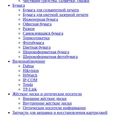
Чистящие средства, салфетки, смазки
Бумага
Бумага для сольвентной печати
Бумага для цветной лазерной печати
Инженерная бумага
Офисная бумага
Разное
Самоклеящаяся бумага
Термоэтикетки
Фотобумага
Цветная бумага
Широкоформатная бумага
Широкоформатная фотобумага
Видеонаблюдение
Dahua
Hikvision
HiWatch
IP-COM
Tenda
TP-Link
Жёсткие диски и оптические носители
Внешние жёсткие диски
Внутренние жёсткие диски
Оптические носители информации
Запчасти для заправки и восстановления картриджей