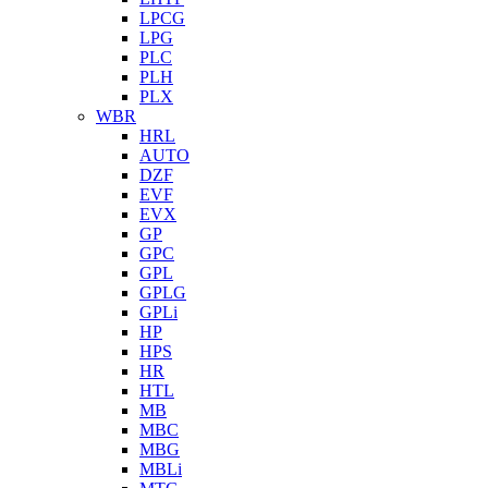
LPCG
LPG
PLC
PLH
PLX
WBR
HRL
AUTO
DZF
EVF
EVX
GP
GPC
GPL
GPLG
GPLi
HP
HPS
HR
HTL
MB
MBC
MBG
MBLi